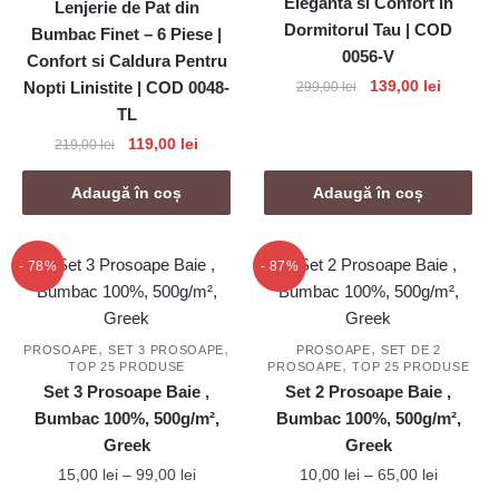
Eleganta si Confort in
Lenjerie de Pat din
Dormitorul Tau | COD
Bumbac Finet – 6 Piese |
0056-V
Confort si Caldura Pentru
Prețul
Prețul
139,00
lei
Nopti Linistite | COD 0048-
299,00
lei
inițial
curent
TL
a
este:
Prețul
Prețul
119,00
lei
219,00
lei
fost:
139,00 l
inițial
curent
299,00 lei.
a
este:
Adaugă în coș
Adaugă în coș
fost:
119,00 lei.
219,00 lei.
- 78%
- 87%
,
,
,
PROSOAPE
SET 3 PROSOAPE
PROSOAPE
SET DE 2
,
TOP 25 PRODUSE
PROSOAPE
TOP 25 PRODUSE
Set 3 Prosoape Baie ,
Set 2 Prosoape Baie ,
Bumbac 100%, 500g/m²,
Bumbac 100%, 500g/m²,
Greek
Greek
Interval
Interval
15,00
lei
–
99,00
lei
10,00
lei
–
65,00
lei
de
de