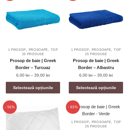
variații.
Opțiunile
pot
fi
alese
în
pagina
,
,
,
,
produsului.
1 PROSOP
PROSOAPE
TOP
1 PROSOP
PROSOAPE
TOP
25 PRODUSE
25 PRODUSE
Prosop de baie | Greek
Prosop de baie | Greek
Border – Turcuaz
Border – Albastru
Interval
Interval
6,00
lei
–
39,00
lei
6,00
lei
–
39,00
lei
de
de
Acest
Acest
prețuri:
prețuri:
Selectează opțiunile
Selectează opțiunile
produs
produs
6,00 lei
6,00 lei
are
are
până
până
mai
la
mai
la
- 56%
- 83%
39,00 lei
39,00 lei
multe
multe
variații.
variații.
,
,
1 PROSOP
PROSOAPE
TOP
25 PRODUSE
Opțiunile
Opțiunile