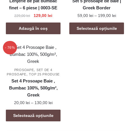
Lenjerie de pat bumbac
Set 5 prosoape de baie |
finet – 6 piese | 0003-SE
Greek Border
Prețul
Prețul
Interval
129,00
lei
59,00
lei
–
199,00
lei
229,00
lei
inițial
curent
de
Acest
a
este:
prețuri:
Adaugă în coș
Selectează opțiunile
produs
fost:
129,00 lei.
59,00 le
are
229,00 lei.
până
mai
la
- 76%
199,00 l
multe
variații.
Opțiunile
,
PROSOAPE
SET DE 4
,
PROSOAPE
TOP 25 PRODUSE
pot
Set 4 Prosoape Baie ,
fi
Bumbac 100%, 500g/m²,
alese
Greek
în
Interval
20,00
lei
–
130,00
lei
pagina
de
produsului.
Acest
prețuri:
Selectează opțiunile
produs
20,00 lei
are
până