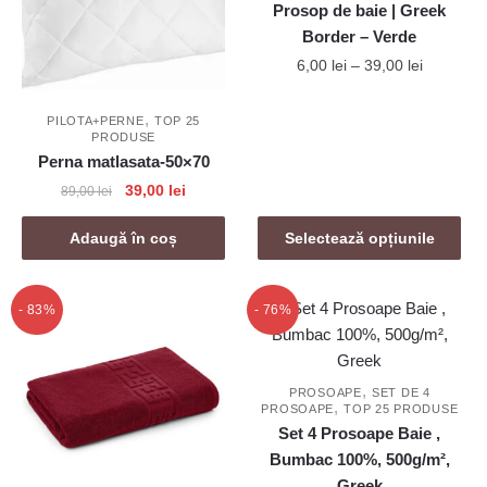
Prosop de baie | Greek
pot
pot
Border – Verde
fi
fi
Interval
6,00
lei
–
39,00
lei
alese
alese
de
în
în
Acest
prețuri:
,
pagina
pagina
PILOTA+PERNE
TOP 25
produs
6,00 lei
PRODUSE
produsului.
produsului.
are
până
Perna matlasata-50×70
mai
la
Prețul
Prețul
39,00
lei
89,00
lei
39,00 lei
multe
inițial
curent
variații.
a
este:
Adaugă în coș
Selectează opțiunile
fost:
39,00 lei.
Opțiunile
89,00 lei.
pot
- 83%
- 76%
fi
alese
în
,
pagina
PROSOAPE
SET DE 4
,
PROSOAPE
TOP 25 PRODUSE
produsului.
Set 4 Prosoape Baie ,
Bumbac 100%, 500g/m²,
Greek