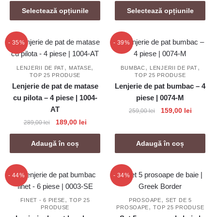
Acest
Acest
prețuri:
prețuri:
Selectează opțiunile
Selectează opțiunile
produs
produs
15,00 lei
10,00 lei
are
are
până
până
mai
la
mai
la
- 35%
- 39%
99,00 lei
65,00 lei
multe
multe
variații.
variații.
,
,
,
,
LENJERII DE PAT
MATASE
BUMBAC
LENJERII DE PAT
TOP 25 PRODUSE
TOP 25 PRODUSE
Opțiunile
Opțiunile
Lenjerie de pat de matase
Lenjerie de pat bumbac – 4
pot
pot
cu pilota – 4 piese | 1004-
piese | 0074-M
fi
fi
AT
Prețul
Prețul
159,00
lei
259,00
lei
alese
alese
inițial
curent
Prețul
Prețul
189,00
lei
289,00
lei
în
în
a
este:
inițial
curent
pagina
pagina
fost:
159,00 l
a
este:
Adaugă în coș
Adaugă în coș
produsului.
produsului.
259,00 lei.
fost:
189,00 lei.
289,00 lei.
- 44%
- 34%
,
,
FINET - 6 PIESE
TOP 25
PROSOAPE
SET DE 5
,
PRODUSE
PROSOAPE
TOP 25 PRODUSE