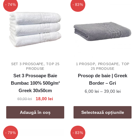
popularitate
- 74%
- 83%
,
,
,
SET 3 PROSOAPE
TOP 25
1 PROSOP
PROSOAPE
TOP
PRODUSE
25 PRODUSE
Set 3 Prosoape Baie
Prosop de baie | Greek
Bumbac 100% 500g/m²
Border – Gri
Greek 30x50cm
Interval
6,00
lei
–
39,00
lei
de
Prețul
Prețul
18,00
lei
69,00
lei
Acest
prețuri:
inițial
curent
produs
6,00 lei
a
este:
Adaugă în coș
Selectează opțiunile
are
până
fost:
18,00 lei.
mai
la
69,00 lei.
39,00 lei
multe
- 79%
- 83%