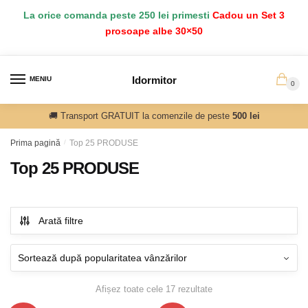
Salt
Sari
La orice comanda peste 250 lei primesti
Cadou un Set 3
la
la
prosoape albe 30×50
navigare
conținut
Idormitor
MENIU
0
🚚 Transport GRATUIT la comenzile de peste
500 lei
Prima pagină
/
Top 25 PRODUSE
Top 25 PRODUSE
Arată filtre
Sortat
Afișez toate cele 17 rezultate
după