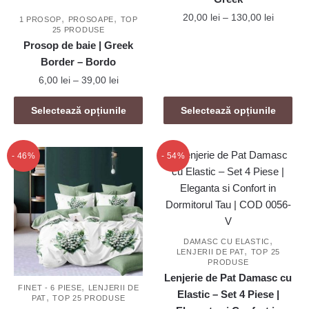
Interval
20,00
lei
–
130,00
lei
,
,
1 PROSOP
PROSOAPE
TOP
25 PRODUSE
de
Acest
Prosop de baie | Greek
prețuri:
produs
Border – Bordo
20,00 le
are
până
Interval
6,00
lei
–
39,00
lei
mai
la
de
Acest
130,00 l
multe
prețuri:
Selectează opțiunile
Selectează opțiunile
produs
6,00 lei
variații.
are
până
Opțiunile
mai
la
- 46%
- 54%
pot
39,00 lei
multe
fi
variații.
alese
Opțiunile
în
pot
pagina
fi
,
produsului.
DAMASC CU ELASTIC
,
LENJERII DE PAT
TOP 25
alese
PRODUSE
în
Lenjerie de Pat Damasc cu
,
pagina
FINET - 6 PIESE
LENJERII DE
Elastic – Set 4 Piese |
,
PAT
TOP 25 PRODUSE
produsului.