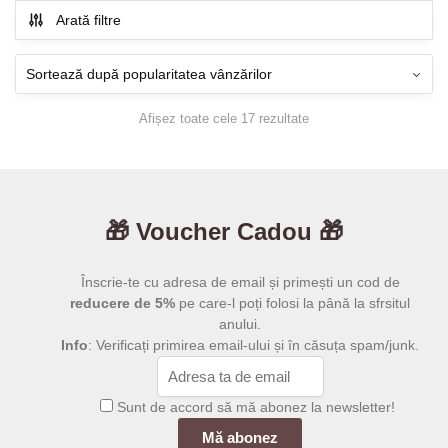
mai
la
Arată filtre
130,00 lei
multe
variații.
Opțiunile
pot
Sortat
Afișez toate cele 17 rezultate
fi
după
alese
popularitate
în
pagina
🎁 Voucher Cadou 🎁
produsului.
Înscrie-te cu adresa de email și primești un cod de
reducere de 5%
pe care-l poți folosi la până la sfrsitul
anului.
Info
: Verificați primirea email-ului și în căsuța spam/junk.
Sunt de accord să mă abonez la newsletter!