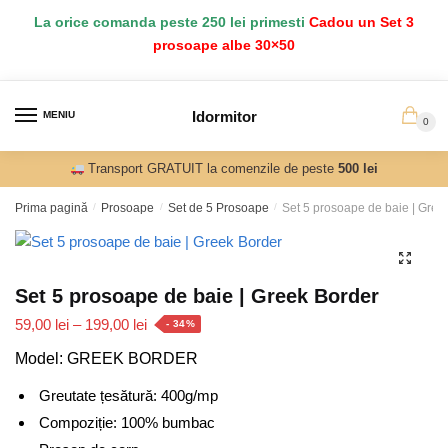
Salt
Sari
La orice comanda peste 250 lei primesti
Cadou un Set 3
la
la
prosoape albe 30×50
navigare
conținut
Idormitor
MENIU
0
Transport GRATUIT la comenzile de peste
500 lei
Prima pagină
/
Prosoape
/
Set de 5 Prosoape
/
Set 5 prosoape de baie | Gree
Set 5 prosoape de baie | Greek Border
Interval
59,00
lei
–
199,00
lei
- 34%
de
Model: GREEK BORDER
prețuri:
59,00 lei
Greutate țesătură: 400g/mp
până
Compoziție: 100% bumbac
la