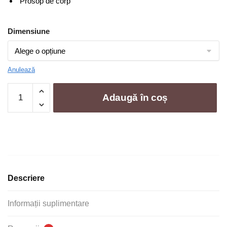
Prosop de corp
199,00 lei
Dimensiune
Anulează
Cantitate
Adaugă în coș
Set
5
prosoape
de
baie
|
Greek
Descriere
Border
Informații suplimentare