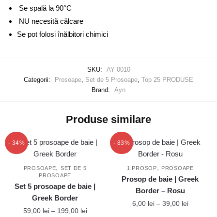
Se spală la 90°C
NU necesită călcare
Se pot folosi înălbitori chimici
SKU:
AY 0010
Categorii:
Prosoape
,
Set de 5 Prosoape
,
Top 25 PRODUSE
Brand:
Ayn
Produse similare
- 34%
- 83%
,
,
PROSOAPE
SET DE 5
1 PROSOP
PROSOAPE
PROSOAPE
Prosop de baie | Greek
Set 5 prosoape de baie |
Border – Rosu
Greek Border
Interval
6,00
lei
–
39,00
lei
Interval
59,00
lei
–
199,00
lei
de