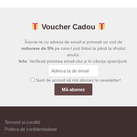
are
are
până
până
mai
la
mai
la
199,00 lei
39,00 lei
multe
multe
Voucher Cadou
variații.
variații.
Opțiunile
Opțiunile
pot
pot
Înscrie-te cu adresa de email și primești un cod de
fi
fi
reducere de 5%
pe care-l poți folosi la până la sfrsitul
anului.
alese
alese
Info
: Verificați primirea email-ului și în căsuța spam/junk.
în
în
pagina
pagina
produsului.
produsului.
Sunt de accord să mă abonez la newsletter!
Termeni si conditii
Politica de confidentialitate