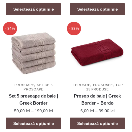
de
Acest
prețuri:
Acest
prețuri:
Selectează opțiunile
Selectează opțiunile
produs
6,00 lei
produs
59,00 lei
are
până
are
până
mai
la
mai
la
- 34%
- 83%
39,00 lei
multe
199,00 lei
multe
variații.
variații.
Opțiunile
Opțiunile
pot
pot
fi
fi
alese
alese
în
în
pagina
,
,
,
pagina
PROSOAPE
SET DE 5
1 PROSOP
PROSOAPE
TOP
produsului.
PROSOAPE
25 PRODUSE
produsului.
Set 5 prosoape de baie |
Prosop de baie | Greek
Greek Border
Border – Bordo
Interval
Interval
59,00
lei
–
199,00
lei
6,00
lei
–
39,00
lei
de
de
Acest
Acest
prețuri:
prețuri:
Selectează opțiunile
Selectează opțiunile
produs
produs
59,00 lei
6,00 lei