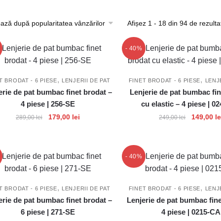
Afișez 1 - 18 din 94 de rezulta
- 40%
,
,
T BRODAT - 6 PIESE
LENJERII DE PAT
FINET BRODAT - 6 PIESE
LENJ
erie de pat bumbac finet brodat –
Lenjerie de pat bumbac fin
4 piese | 256-SE
cu elastic – 4 piese | 
Prețul
Prețul
Prețul
179,00
lei
149,00
le
289,00
lei
249,00
lei
inițial
curent
inițial
a
este:
a
fost:
179,00 lei.
fost:
- 40%
289,00 lei.
249,00 lei
,
,
T BRODAT - 6 PIESE
LENJERII DE PAT
FINET BRODAT - 6 PIESE
LENJ
erie de pat bumbac finet brodat –
Lenjerie de pat bumbac fine
6 piese | 271-SE
4 piese | 0215-CA