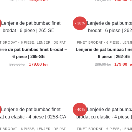
inițial
curent
inițial
a
este:
a
fost:
149,00 lei.
fost:
- 38%
249,00 lei.
249,00 lei
,
,
T BRODAT - 6 PIESE
LENJERII DE PAT
FINET BRODAT - 6 PIESE
LENJ
erie de pat bumbac finet brodat –
Lenjerie de pat bumbac fine
6 piese | 265-SE
6 piese | 262-SE
Prețul
Prețul
Prețul
179,00
lei
179,00
le
289,00
lei
289,00
lei
inițial
curent
inițial
a
este:
a
fost:
179,00 lei.
fost:
289,00 lei.
289,00 lei
- 40%
,
,
T BRODAT - 6 PIESE
LENJERII DE PAT
FINET BRODAT - 6 PIESE
LENJ