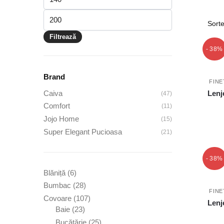
minim
Preț
maxim
Filtrează
- 38%
Brand
FINE
Caiva
Lenj
(47)
Comfort
(11)
Jojo Home
(15)
Super Elegant Pucioasa
(21)
- 38%
6
Blăniță
6
produse
28
Bumbac
28
FINE
de
107
Covoare
107
Lenj
produse
23
produse
Baie
23
de
25
Bucătărie
25