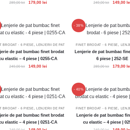
Prețul
Prețul
Prețul
179,00
lei
149,00
le
289,00
lei
249,00
lei
inițial
curent
inițial
a
este:
a
fost:
179,00 lei.
fost:
- 38%
289,00 lei.
249,00 lei
,
,
T BRODAT - 6 PIESE
LENJERII DE PAT
FINET BRODAT - 6 PIESE
LENJ
jerie de pat bumbac finet brodat
Lenjerie de pat bumbac fine
cu elastic – 4 piese | 0255-CA
6 piese | 252-SE
Prețul
Prețul
Prețul
149,00
lei
179,00
le
249,00
lei
289,00
lei
inițial
curent
inițial
a
este:
a
fost:
149,00 lei.
fost:
- 40%
249,00 lei.
289,00 lei
,
,
T BRODAT - 6 PIESE
LENJERII DE PAT
FINET BRODAT - 6 PIESE
LENJ
jerie de pat bumbac finet brodat
Lenjerie de pat bumbac fin
cu elastic – 4 piese | 0251-CA
cu elastic – 4 piese | 
Prețul
Prețul
Prețul
149,00
lei
149,00
le
249,00
lei
249,00
lei