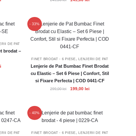
curent
inițial
curent
este:
a
este:
149,00 lei.
fost:
149,00 lei.
- 33%
.
249,00 lei.
ERII DE PAT
t brodat –
,
FINET BRODAT - 6 PIESE
LENJERII DE PAT
Prețul
Lenjerie de Pat Bumbac Finet Brodat
i
curent
cu Elastic – Set 6 Piese | Confort, Stil
este:
si Fixare Perfecta | COD 0441-CF
179,00 lei.
Prețul
Prețul
199,00
lei
299,00
lei
.
inițial
curent
a
este:
fost:
199,00 lei.
- 40%
299,00 lei.
,
ERII DE PAT
FINET BRODAT - 6 PIESE
LENJERII DE PAT