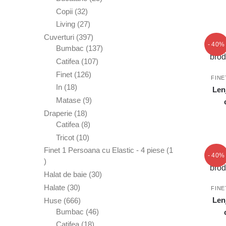
produse
de
32
Copii
32
produse
de
27
Living
27
produse
de
397
Cuverturi
397
- 40%
produse
de
137
Bumbac
137
produse
de
107
Catifea
107
produse
produse
126
Finet
126
FINE
de
18
In
18
Len
produse
produse
9
Matase
9
produse
18
Draperie
18
produse
8
Catifea
8
produse
10
Tricot
10
produse
Finet 1 Persoana cu Elastic - 4 piese
1
- 40%
1
produs
30
Halat de baie
30
de
30
Halate
30
FINE
produse
de
666
Len
Huse
666
produse
de
46
Bumbac
46
produse
de
18
Catifea
18