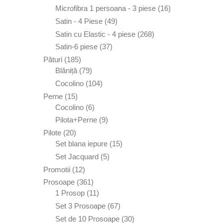
de
16
Microfibra 1 persoana - 3 piese
16
produse
produse
49
Satin - 4 Piese
49
de
268
Satin cu Elastic - 4 piese
268
produse
de
37
Satin-6 piese
37
produse
de
185
Pături
185
produse
de
79
Blăniță
79
produse
de
104
Cocolino
104
produse
produse
15
Perne
15
produse
6
Cocolino
6
produse
9
Pilota+Perne
9
produse
20
Pilote
20
de
15
Set blana iepure
15
produse
produse
5
Set Jacquard
5
produse
12
Promotii
12
produse
361
Prosoape
361
de
11
1 Prosop
11
produse
produse
67
Set 3 Prosoape
67
de
30
Set de 10 Prosoape
30