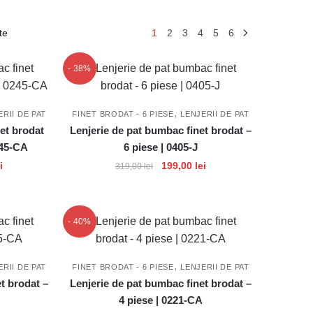
Sortat
te
1
2
3
4
5
6
după
popularitate
- 38%
,
ERII DE PAT
FINET BRODAT - 6 PIESE
LENJERII DE PAT
et brodat
Lenjerie de pat bumbac finet brodat –
0245-CA
6 piese | 0405-J
Prețul
Prețul
Prețul
i
199,00
lei
319,00
lei
curent
inițial
curent
este:
a
este:
149,00 lei.
fost:
199,00 lei.
- 40%
.
319,00 lei.
,
ERII DE PAT
FINET BRODAT - 6 PIESE
LENJERII DE PAT
t brodat –
Lenjerie de pat bumbac finet brodat –
4 piese | 0221-CA