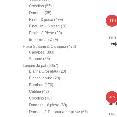
produse
produse
55
Cocolino
55
de
35
Damasc
35
produse
de
499
Finet - 3 piese
499
- 38%
produse
de
30
Finet Uni - 3 piese
30
produse
de
20
Frotir - 3 Piese
20
produse
FINE
de
9
Impermeabilă
9
Lenj
produse
produse
472
Huse Scaune & Canapea
472
383
de
Canapea
383
de
produse
89
Scaune
89
produse
de
6057
Lenjerii de pat
6057
produse
de
20
Blăniță Croșetată
20
produse
de
28
Blăniță Iepure
28
produse
de
176
Bumbac
176
produse
de
43
Catifea
43
produse
de
- 40%
78
Cocolino
78
produse
de
69
Damasc - 6 piese
69
produse
de
67
Damasc 1 Persoana - 4 piese
67
FINE
produse