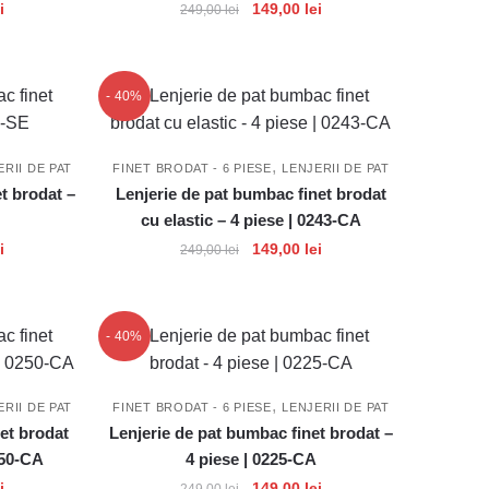
Prețul
Prețul
Prețul
i
149,00
lei
249,00
lei
curent
inițial
curent
este:
a
este:
149,00 lei.
fost:
149,00 lei.
- 40%
.
249,00 lei.
,
ERII DE PAT
FINET BRODAT - 6 PIESE
LENJERII DE PAT
t brodat –
Lenjerie de pat bumbac finet brodat
cu elastic – 4 piese | 0243-CA
Prețul
Prețul
Prețul
i
149,00
lei
249,00
lei
curent
inițial
curent
este:
a
este:
179,00 lei.
fost:
149,00 lei.
- 40%
.
249,00 lei.
,
ERII DE PAT
FINET BRODAT - 6 PIESE
LENJERII DE PAT
et brodat
Lenjerie de pat bumbac finet brodat –
0250-CA
4 piese | 0225-CA
Prețul
Prețul
Prețul
i
149,00
lei
249,00
lei