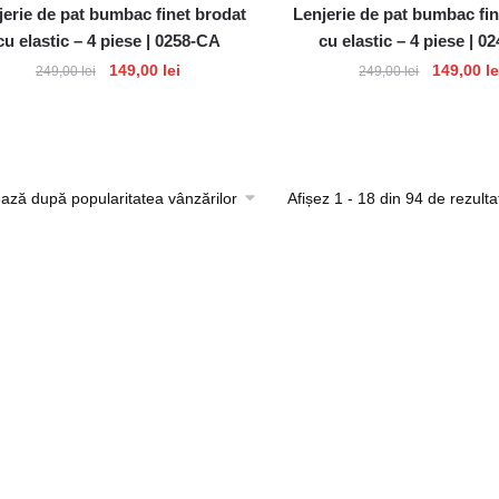
jerie de pat bumbac finet brodat
Lenjerie de pat bumbac fin
cu elastic – 4 piese | 0258-CA
cu elastic – 4 piese | 
Prețul
Prețul
Prețul
149,00
lei
149,00
le
249,00
lei
249,00
lei
inițial
curent
inițial
a
este:
a
fost:
149,00 lei.
fost:
249,00 lei.
249,00 lei
Afișez 1 - 18 din 94 de rezulta