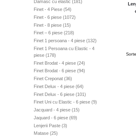
de
181
Damasc cu elastic
181
Len
produse
de
54
Finet - 4 Piese
54
produse
de
1072
Finet - 6 piese
1072
produse
de
15
Finet - 8 piese
15
produse
produse
218
Finet – 6 piese
218
produse
132
Finet 1 persoana - 4 piese
132
de
Finet 1 Persoana cu Elastic - 4
produse
178
piese
178
de
24
Finet Brodat - 4 piese
24
produse
de
94
Finet Brodat - 6 piese
94
produse
de
36
Finet Creponat
36
produse
de
64
Finet Delux - 4 piese
64
produse
de
101
Finet Delux - 6 piese
101
produse
de
9
Finet Uni cu Elastic - 6 piese
9
produse
produse
15
Jacquard - 4 piese
15
produse
69
Jaquard - 6 piese
69
de
3
Lenjerii Paste
3
produse
produse
25
Matase
25