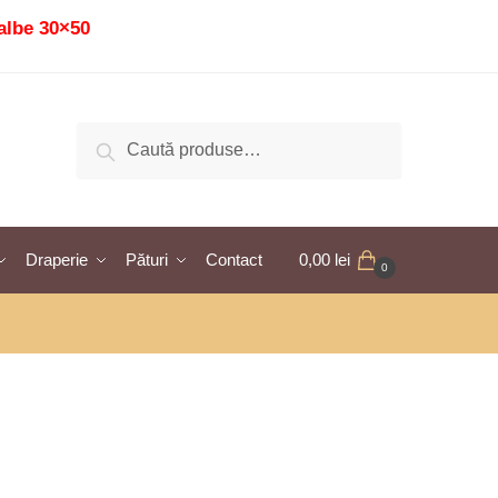
albe 30×50
Caută
Caută
după:
Draperie
Pături
Contact
0,00
lei
0