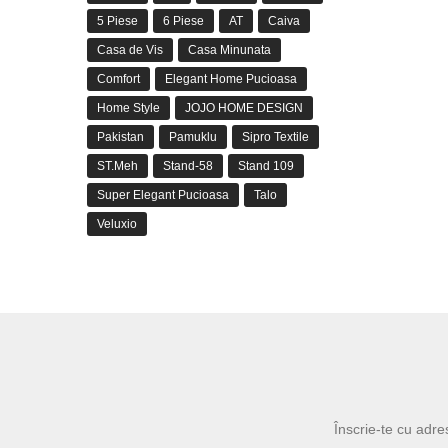
5 Piese
6 Piese
AT
Caiva
Casa de Vis
Casa Minunata
Comfort
Elegant Home Pucioasa
Home Style
JOJO HOME DESIGN
Pakistan
Pamuklu
Sipro Textile
ST.Meh
Stand-58
Stand 109
Super Elegant Pucioasa
Talo
Veluxio
Înscrie-te cu adre