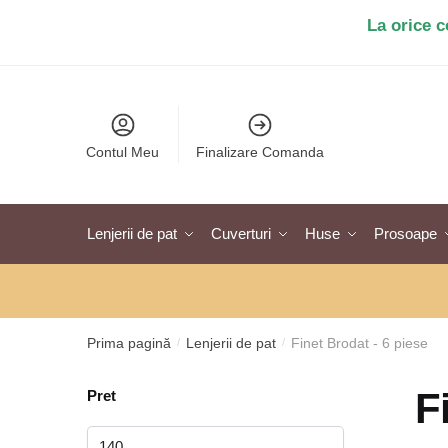
Salt
Sari
La orice 
la
la
navigare
conținut
Contul Meu
Finalizare Comanda
Lenjerii de pat
Cuverturi
Huse
Prosoape
Prima pagină
Lenjerii de pat
Finet Brodat - 6 piese
/
/
F
Pret
Preț