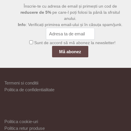
Înscrie-te cu adresa de email și primești un cod de
reducere de 5%
pe care-l poți folosi la până la sfrsitul
anului.
Info
: Verificați primirea email-ului și în căsuța spam/junk.
Sunt de accord să mă abonez la newsletter!
Termeni si conditii
Politica de confidentialitate
Politica cookie-uri
Politica retur produse