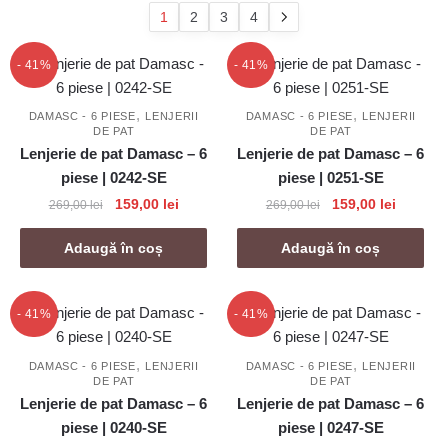
popularitate
1
2
3
4
- 41%
- 41%
,
,
DAMASC - 6 PIESE
LENJERII
DAMASC - 6 PIESE
LENJERII
DE PAT
DE PAT
Lenjerie de pat Damasc – 6
Lenjerie de pat Damasc – 6
piese | 0242-SE
piese | 0251-SE
Prețul
Prețul
Prețul
Prețul
159,00
lei
159,00
lei
269,00
lei
269,00
lei
inițial
curent
inițial
curent
a
este:
a
este:
Adaugă în coș
Adaugă în coș
fost:
159,00 lei.
fost:
159,00 l
269,00 lei.
269,00 lei.
- 41%
- 41%
,
,
DAMASC - 6 PIESE
LENJERII
DAMASC - 6 PIESE
LENJERII
DE PAT
DE PAT
Lenjerie de pat Damasc – 6
Lenjerie de pat Damasc – 6
piese | 0240-SE
piese | 0247-SE