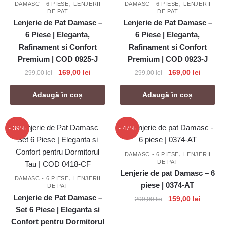
,
,
DAMASC - 6 PIESE
LENJERII
DAMASC - 6 PIESE
LENJERII
DE PAT
DE PAT
Lenjerie de Pat Damasc –
Lenjerie de Pat Damasc –
6 Piese | Eleganta,
6 Piese | Eleganta,
Rafinament si Confort
Rafinament si Confort
Premium | COD 0925-J
Premium | COD 0923-J
Prețul
Prețul
Prețul
Prețul
169,00
lei
169,00
lei
299,00
lei
299,00
lei
inițial
curent
inițial
curent
a
este:
a
este:
Adaugă în coș
Adaugă în coș
fost:
169,00 lei.
fost:
169,00 l
299,00 lei.
299,00 lei.
- 39%
- 47%
,
DAMASC - 6 PIESE
LENJERII
DE PAT
Lenjerie de pat Damasc – 6
,
DAMASC - 6 PIESE
LENJERII
piese | 0374-AT
DE PAT
Lenjerie de Pat Damasc –
Prețul
Prețul
159,00
lei
299,00
lei
Set 6 Piese | Eleganta si
inițial
curent
a
este:
Confort pentru Dormitorul