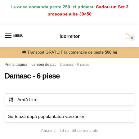
Salt
Sari
La orice comanda peste 250 lei primesti
Cadou un Set 3
la
la
prosoape albe 30×50
navigare
conținut
Idormitor
MENIU
0
🚚 Transport GRATUIT la comenzile de peste
500 lei
Prima pagină
/
Lenjerii de pat
/
Damasc - 6 piese
Damasc - 6 piese
Arată filtre
Sortat
Afișez 1 - 18 din 69 de rezultate
după