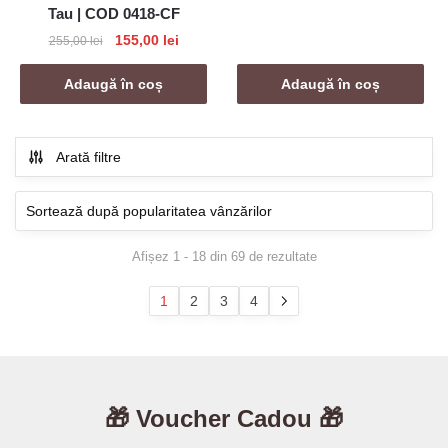
fost:
159,00 l
Tau | COD 0418-CF
299,00 lei.
Prețul
Prețul
155,00
lei
255,00
lei
inițial
curent
a
este:
Adaugă în coș
Adaugă în coș
fost:
155,00 lei.
255,00 lei.
Arată filtre
Sortat
Afișez 1 - 18 din 69 de rezultate
după
popularitate
1
2
3
4
🎁 Voucher Cadou 🎁