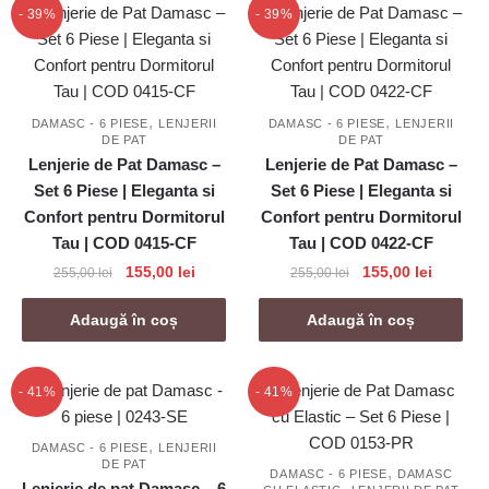
- 39%
- 39%
,
,
DAMASC - 6 PIESE
LENJERII
DAMASC - 6 PIESE
LENJERII
DE PAT
DE PAT
Lenjerie de Pat Damasc –
Lenjerie de Pat Damasc –
Set 6 Piese | Eleganta si
Set 6 Piese | Eleganta si
Confort pentru Dormitorul
Confort pentru Dormitorul
Tau | COD 0415-CF
Tau | COD 0422-CF
Prețul
Prețul
Prețul
Prețul
155,00
lei
155,00
lei
255,00
lei
255,00
lei
inițial
curent
inițial
curent
a
este:
a
este:
Adaugă în coș
Adaugă în coș
fost:
155,00 lei.
fost:
155,00 l
255,00 lei.
255,00 lei.
- 41%
- 41%
,
DAMASC - 6 PIESE
LENJERII
DE PAT
,
DAMASC - 6 PIESE
DAMASC
Lenjerie de pat Damasc – 6
,