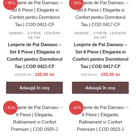
- 39%
- 39%
,
,
DAMASC - 6 PIESE
LENJERII
DAMASC - 6 PIESE
LENJERII
DE PAT
DE PAT
Lenjerie de Pat Damasc –
Lenjerie de Pat Damasc –
Set 6 Piese | Eleganta si
Set 6 Piese | Eleganta si
Confort pentru Dormitorul
Confort pentru Dormitorul
Tau | COD 0421-CF
Tau | COD 0417-CF
Prețul
Prețul
Prețul
Prețul
155,00
lei
155,00
lei
255,00
lei
255,00
lei
inițial
curent
inițial
curent
a
este:
a
este:
Adaugă în coș
Adaugă în coș
fost:
155,00 lei.
fost:
155,00 l
255,00 lei.
255,00 lei.
- 43%
- 43%