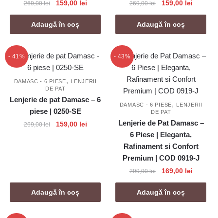
Prețul
Prețul
Prețul
Prețul
159,00
lei
159,00
lei
269,00
lei
269,00
lei
inițial
curent
inițial
curent
a
este:
a
este:
Adaugă în coș
Adaugă în coș
fost:
159,00 lei.
fost:
159,00 l
269,00 lei.
269,00 lei.
- 41%
- 43%
,
DAMASC - 6 PIESE
LENJERII
DE PAT
Lenjerie de pat Damasc – 6
,
DAMASC - 6 PIESE
LENJERII
piese | 0250-SE
DE PAT
Lenjerie de Pat Damasc –
Prețul
Prețul
159,00
lei
269,00
lei
inițial
curent
6 Piese | Eleganta,
a
este:
Rafinament si Confort
fost:
159,00 lei.
Premium | COD 0919-J
269,00 lei.
Prețul
Prețul
169,00
lei
299,00
lei
inițial
curent
a
este:
Adaugă în coș
Adaugă în coș
fost:
169,00 l
299,00 lei.