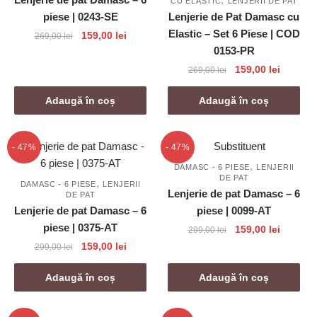
CU ELASTIC
LENJERII DE PAT
piese | 0243-SE
Lenjerie de Pat Damasc cu
Elastic – Set 6 Piese | COD
Prețul
Prețul
159,00
lei
269,00
lei
inițial
curent
0153-PR
a
este:
Prețul
Prețul
159,00
lei
269,00
lei
fost:
159,00 lei.
inițial
curent
269,00 lei.
a
este:
Adaugă în coș
Adaugă în coș
fost:
159,00 l
269,00 lei.
- 47%
- 47%
,
DAMASC - 6 PIESE
LENJERII
DE PAT
,
DAMASC - 6 PIESE
LENJERII
Lenjerie de pat Damasc – 6
DE PAT
Lenjerie de pat Damasc – 6
piese | 0099-AT
piese | 0375-AT
Prețul
Prețul
159,00
lei
299,00
lei
inițial
curent
Prețul
Prețul
159,00
lei
299,00
lei
a
este:
inițial
curent
fost:
159,00 l
a
este:
Adaugă în coș
Adaugă în coș
299,00 lei.
fost:
159,00 lei.
299,00 lei.