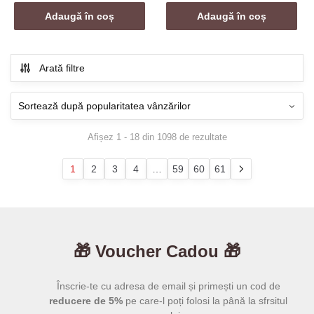
inițial
curent
inițial
curent
a
este:
a
este:
Adaugă în coș
Adaugă în coș
fost:
119,00 lei.
fost:
119,00 le
219,00 lei.
219,00 lei.
Arată filtre
Sortat
Afișez 1 - 18 din 1098 de rezultate
după
popularitate
1
2
3
4
…
59
60
61
🎁 Voucher Cadou 🎁
Înscrie-te cu adresa de email și primești un cod de
reducere de 5%
pe care-l poți folosi la până la sfrsitul