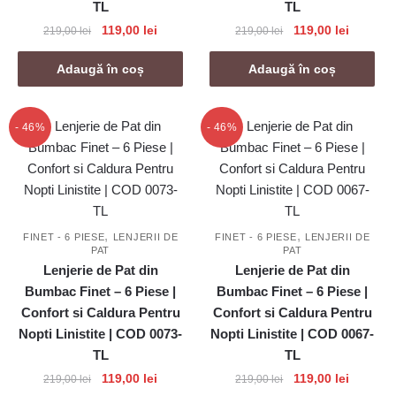
TL
TL
Prețul
Prețul
Prețul
Prețul
119,00
lei
119,00
lei
219,00
lei
219,00
lei
inițial
curent
inițial
curent
a
este:
a
este:
Adaugă în coș
Adaugă în coș
fost:
119,00 lei.
fost:
119,00 le
219,00 lei.
219,00 lei.
- 46%
- 46%
,
,
FINET - 6 PIESE
LENJERII DE
FINET - 6 PIESE
LENJERII DE
PAT
PAT
Lenjerie de Pat din
Lenjerie de Pat din
Bumbac Finet – 6 Piese |
Bumbac Finet – 6 Piese |
Confort si Caldura Pentru
Confort si Caldura Pentru
Nopti Linistite | COD 0073-
Nopti Linistite | COD 0067-
TL
TL
Prețul
Prețul
Prețul
Prețul
119,00
lei
119,00
lei
219,00
lei
219,00
lei