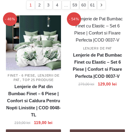
popularitate
1
2
3
4
…
59
60
61
- 46%
- 54%
LENJERII DE PAT
Lenjerie de Pat Bumbac
Finet cu Elastic – Set 6
Piese | Confort si Fixare
,
FINET - 6 PIESE
LENJERII DE
Perfecta |COD 0037-V
,
PAT
TOP 25 PRODUSE
Prețul
Prețul
129,00
lei
279,00
lei
Lenjerie de Pat din
inițial
curent
Bumbac Finet – 6 Piese |
a
este:
Confort si Caldura Pentru
fost:
129,00 l
Nopti Linistite | COD 0048-
279,00 lei.
TL
Prețul
Prețul
119,00
lei
219,00
lei
inițial
curent