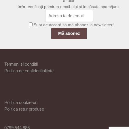
anului.
Info
: Verificați primirea email-ului și în căsuța spam/junk.
Sunt de accord să mă abonez la newsletter!
Termeni si conditii
Politica de confidentialitate
Politica cookie-uri
Politica retur produse
0799 544 886