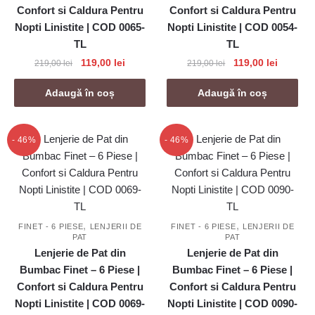
Confort si Caldura Pentru
Confort si Caldura Pentru
Nopti Linistite | COD 0065-
Nopti Linistite | COD 0054-
TL
TL
Prețul
Prețul
Prețul
Prețul
119,00
lei
119,00
lei
219,00
lei
219,00
lei
inițial
curent
inițial
curent
a
este:
a
este:
Adaugă în coș
Adaugă în coș
fost:
119,00 lei.
fost:
119,00 le
219,00 lei.
219,00 lei.
- 46%
- 46%
,
,
FINET - 6 PIESE
LENJERII DE
FINET - 6 PIESE
LENJERII DE
PAT
PAT
Lenjerie de Pat din
Lenjerie de Pat din
Bumbac Finet – 6 Piese |
Bumbac Finet – 6 Piese |
Confort si Caldura Pentru
Confort si Caldura Pentru
Nopti Linistite | COD 0069-
Nopti Linistite | COD 0090-