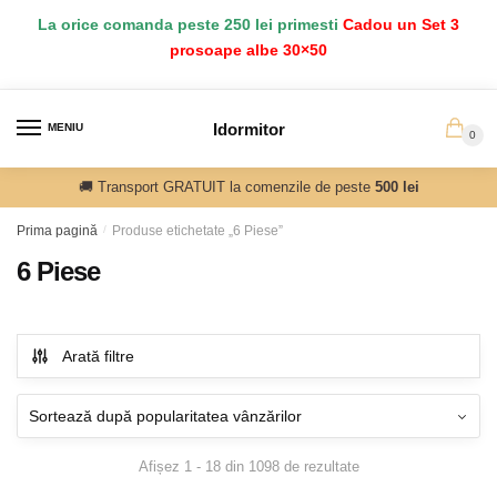
Salt
Sari
La orice comanda peste 250 lei primesti
Cadou un Set 3
la
la
prosoape albe 30×50
navigare
conținut
Idormitor
MENIU
0
🚚 Transport GRATUIT la comenzile de peste
500 lei
Prima pagină
/
Produse etichetate „6 Piese”
6 Piese
Arată filtre
Sortat
Afișez 1 - 18 din 1098 de rezultate
după