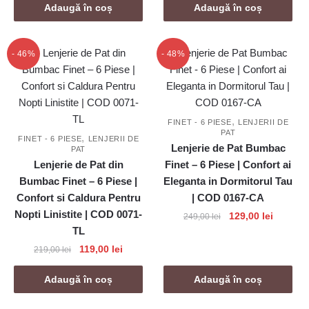
a
este:
Adaugă în coș
Adaugă în coș
fost:
119,00 lei.
219,00 lei.
- 46%
- 48%
,
FINET - 6 PIESE
LENJERII DE
PAT
,
FINET - 6 PIESE
LENJERII DE
Lenjerie de Pat Bumbac
PAT
Lenjerie de Pat din
Finet – 6 Piese | Confort ai
Bumbac Finet – 6 Piese |
Eleganta in Dormitorul Tau
Confort si Caldura Pentru
| COD 0167-CA
Nopti Linistite | COD 0071-
Prețul
Prețul
129,00
lei
249,00
lei
TL
inițial
curent
a
este:
Prețul
Prețul
119,00
lei
219,00
lei
fost:
129,00 l
inițial
curent
249,00 lei.
a
este:
Adaugă în coș
Adaugă în coș
fost:
119,00 lei.