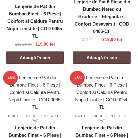
Lenjerie de Pat 6 Piese din
Lenjerie de Pat din
Bumbac Neted cu
Bumbac Finet – 6 Piese |
Broderie – Eleganta si
Confort si Caldura Pentru
Confort Desavarsit | COD
Nopti Linistite | COD 0055-
0465-CF
TL
Prețul
Prețul
219,00
lei
319,00
lei
Prețul
Prețul
119,00
lei
219,00
lei
inițial
curent
inițial
curent
a
este:
a
este:
Adaugă în coș
Adaugă în coș
fost:
219,00 l
fost:
119,00 lei.
319,00 lei.
219,00 lei.
- 46%
- 46%
,
,
FINET - 6 PIESE
LENJERII DE
FINET - 6 PIESE
LENJERII DE
PAT
PAT
Lenjerie de Pat din
Lenjerie de Pat din
Bumbac Finet – 6 Piese |
Bumbac Finet – 6 Piese |