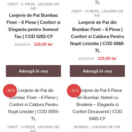
,
FINET - 6 PIESE
LENJERII DE
PAT
,
FINET - 6 PIESE
LENJERII DE
Lenjerie de Pat Bumbac
PAT
Finet – 6 Piese | Confort si
Lenjerie de Pat din
Eleganta pentru Somnul
Bumbac Finet – 6 Piese |
Tau | COD 0282-CF
Confort si Caldura Pentru
Nopti Linistite | COD 0068-
Prețul
Prețul
119,00
lei
219,00
lei
inițial
curent
TL
a
este:
Prețul
Prețul
119,00
lei
219,00
lei
fost:
119,00 lei.
inițial
curent
219,00 lei.
a
este:
Adaugă în coș
Adaugă în coș
fost:
119,00 le
219,00 lei.
- 46%
- 31%
,
,
FINET - 6 PIESE
LENJERII DE
BUMBAC
LENJERII DE PAT
PAT