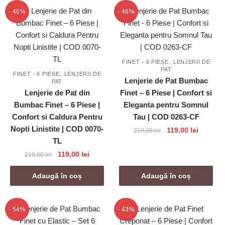
219,00 lei.
- 46%
- 46%
,
FINET - 6 PIESE
LENJERII DE
PAT
,
FINET - 6 PIESE
LENJERII DE
Lenjerie de Pat Bumbac
PAT
Lenjerie de Pat din
Finet – 6 Piese | Confort si
Bumbac Finet – 6 Piese |
Eleganta pentru Somnul
Confort si Caldura Pentru
Tau | COD 0263-CF
Nopti Linistite | COD 0070-
Prețul
Prețul
119,00
lei
219,00
lei
TL
inițial
curent
a
este:
Prețul
Prețul
119,00
lei
219,00
lei
fost:
119,00 le
inițial
curent
219,00 lei.
a
este:
Adaugă în coș
Adaugă în coș
fost:
119,00 lei.
219,00 lei.
- 54%
- 43%