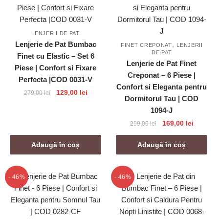
LENJERII DE PAT
Lenjerie de Pat Bumbac
,
FINET CREPONAT
LENJERII
DE PAT
Finet cu Elastic – Set 6
Lenjerie de Pat Finet
Piese | Confort si Fixare
Creponat – 6 Piese |
Perfecta |COD 0031-V
Confort si Eleganta pentru
Prețul
Prețul
129,00
lei
279,00
lei
Dormitorul Tau | COD
inițial
curent
1094-J
a
este:
Prețul
Prețul
169,00
lei
fost:
129,00 lei.
299,00
lei
inițial
curent
279,00 lei.
a
este:
Adaugă în coș
Adaugă în coș
fost:
169,00 l
299,00 lei.
- 46%
- 46%