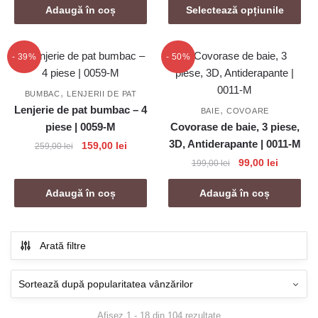
are
până
a
este:
Adaugă în coș
Selectează opțiunile
mai
la
fost:
75,00 lei.
459,00 
multe
199,00 lei.
variații.
- 39%
- 50%
Opțiunile
pot
,
BUMBAC
LENJERII DE PAT
fi
Lenjerie de pat bumbac – 4
,
BAIE
COVOARE
alese
piese | 0059-M
Covorase de baie, 3 piese,
în
3D, Antiderapante | 0011-M
Prețul
Prețul
159,00
lei
259,00
lei
pagina
inițial
curent
Prețul
Prețul
99,00
lei
199,00
lei
produsului.
a
este:
inițial
curent
fost:
159,00 lei.
a
este:
Adaugă în coș
Adaugă în coș
259,00 lei.
fost:
99,00 lei
199,00 lei.
Arată filtre
Sortat
Afișez 1 - 18 din 104 rezultate