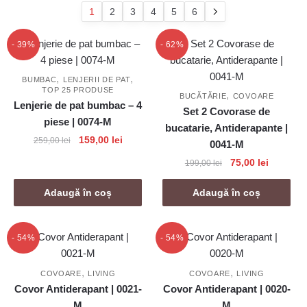
popularitate
1
2
3
4
5
6
- 39%
- 62%
,
,
BUMBAC
LENJERII DE PAT
TOP 25 PRODUSE
,
BUCĂTĂRIE
COVOARE
Lenjerie de pat bumbac – 4
Set 2 Covorase de
piese | 0074-M
bucatarie, Antiderapante |
Prețul
Prețul
159,00
lei
259,00
lei
0041-M
inițial
curent
Prețul
Prețul
75,00
lei
199,00
lei
a
este:
inițial
curent
fost:
159,00 lei.
a
este:
Adaugă în coș
Adaugă în coș
259,00 lei.
fost:
75,00 lei
199,00 lei.
- 54%
- 54%
,
,
COVOARE
LIVING
COVOARE
LIVING
Covor Antiderapant | 0021-
Covor Antiderapant | 0020-
M
M