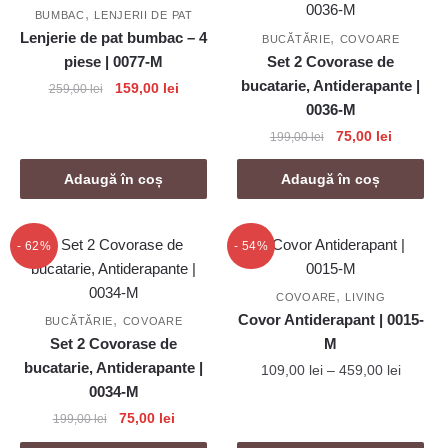
,
BUMBAC
LENJERII DE PAT
Lenjerie de pat bumbac – 4
,
BUCĂTĂRIE
COVOARE
piese | 0077-M
Set 2 Covorase de
bucatarie, Antiderapante |
Prețul
Prețul
159,00
lei
259,00
lei
inițial
curent
0036-M
a
este:
Prețul
Prețul
75,00
lei
199,00
lei
fost:
159,00 lei.
inițial
curent
259,00 lei.
a
este:
Adaugă în coș
Adaugă în coș
fost:
75,00 lei
199,00 lei.
- 62%
- 54%
,
COVOARE
LIVING
,
Covor Antiderapant | 0015-
BUCĂTĂRIE
COVOARE
Set 2 Covorase de
M
bucatarie, Antiderapante |
Interval
109,00
lei
–
459,00
lei
0034-M
de
Acest
prețuri:
Prețul
Prețul
75,00
lei
199,00
lei
produs
109,00 
inițial
curent