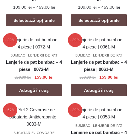
Interval
Interval
109,00
lei
–
459,00
lei
109,00
lei
–
459,00
lei
de
de
Acest
Acest
prețuri:
prețuri:
Selectează opțiunile
Selectează opțiunile
produs
produs
109,00 lei
109,00 
are
are
până
până
mai
la
mai
la
- 39%
- 39%
459,00 lei
459,00 
multe
multe
variații.
variații.
,
,
BUMBAC
LENJERII DE PAT
BUMBAC
LENJERII DE PAT
Opțiunile
Opțiunile
Lenjerie de pat bumbac – 4
Lenjerie de pat bumbac – 4
pot
pot
piese | 0072-M
piese | 0061-M
fi
fi
Prețul
Prețul
Prețul
Prețul
159,00
lei
159,00
lei
259,00
lei
259,00
lei
alese
alese
inițial
curent
inițial
curent
în
în
a
este:
a
este:
Adaugă în coș
Adaugă în coș
fost:
159,00 lei.
fost:
159,00 l
pagina
pagina
259,00 lei.
259,00 lei.
produsului.
produsului.
- 62%
- 39%
,
BUMBAC
LENJERII DE PAT
,
Lenjerie de pat bumbac – 4
BUCĂTĂRIE
COVOARE