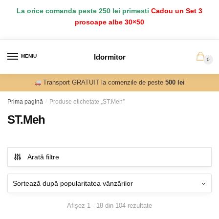
Salt
Sari
La orice comanda peste 250 lei primesti
Cadou un Set 3
la
la
prosoape albe 30×50
navigare
conținut
Idormitor
MENIU
0
Transport GRATUIT la comenzile de peste
500 lei
Prima pagină
/
Produse etichetate „ST.Meh”
ST.Meh
Arată filtre
Sortat
Afișez 1 - 18 din 104 rezultate
după