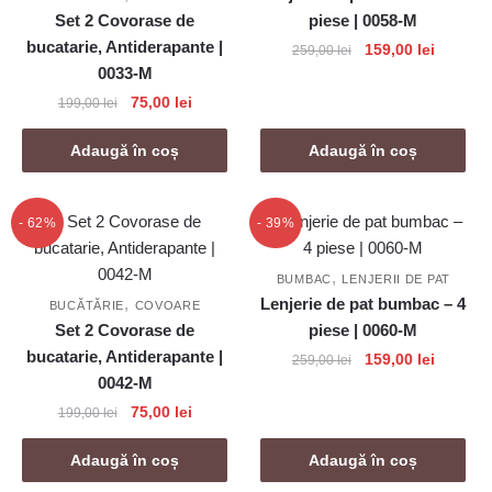
Set 2 Covorase de
piese | 0058-M
bucatarie, Antiderapante |
Prețul
Prețul
159,00
lei
259,00
lei
0033-M
inițial
curent
a
este:
Prețul
Prețul
75,00
lei
199,00
lei
fost:
159,00 l
inițial
curent
259,00 lei.
a
este:
Adaugă în coș
Adaugă în coș
fost:
75,00 lei.
199,00 lei.
- 62%
- 39%
,
BUMBAC
LENJERII DE PAT
,
Lenjerie de pat bumbac – 4
BUCĂTĂRIE
COVOARE
Set 2 Covorase de
piese | 0060-M
bucatarie, Antiderapante |
Prețul
Prețul
159,00
lei
259,00
lei
0042-M
inițial
curent
a
este:
Prețul
Prețul
75,00
lei
199,00
lei
fost:
159,00 l
inițial
curent
259,00 lei.
a
este:
Adaugă în coș
Adaugă în coș
fost:
75,00 lei.