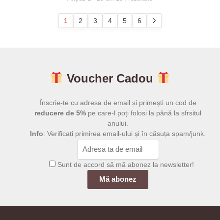
după
popularitate
1
2
3
4
5
6
Voucher Cadou
Înscrie-te cu adresa de email și primești un cod de
reducere de 5%
pe care-l poți folosi la până la sfrsitul
anului.
Info
: Verificați primirea email-ului și în căsuța spam/junk.
Sunt de accord să mă abonez la newsletter!