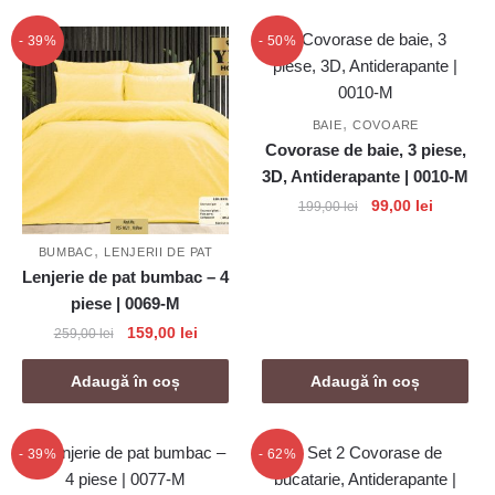
199,00 lei.
- 39%
- 50%
,
BAIE
COVOARE
Covorase de baie, 3 piese,
3D, Antiderapante | 0010-M
Prețul
Prețul
99,00
lei
199,00
lei
inițial
curent
,
a
este:
BUMBAC
LENJERII DE PAT
Lenjerie de pat bumbac – 4
fost:
99,00 lei
199,00 lei.
piese | 0069-M
Prețul
Prețul
159,00
lei
259,00
lei
inițial
curent
a
este:
Adaugă în coș
Adaugă în coș
fost:
159,00 lei.
259,00 lei.
- 39%
- 62%