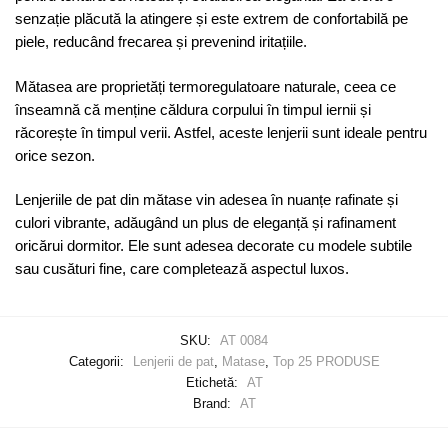
senzație plăcută la atingere și este extrem de confortabilă pe
piele, reducând frecarea și prevenind iritațiile.
Mătasea are proprietăți termoregulatoare naturale, ceea ce
înseamnă că menține căldura corpului în timpul iernii și
răcorește în timpul verii. Astfel, aceste lenjerii sunt ideale pentru
orice sezon.
Lenjeriile de pat din mătase vin adesea în nuanțe rafinate și
culori vibrante, adăugând un plus de eleganță și rafinament
oricărui dormitor. Ele sunt adesea decorate cu modele subtile
sau cusături fine, care completează aspectul luxos.
SKU:
AT 0084
Categorii:
Lenjerii de pat
,
Matase
,
Top 25 PRODUSE
Etichetă:
AT
Brand:
AT