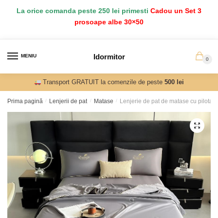
Salt
Sari
La orice comanda peste 250 lei primesti
Cadou un Set 3
la
la
prosoape albe 30×50
navigare
conținut
Idormitor
MENIU
0
Transport GRATUIT la comenzile de peste
500 lei
Prima pagină
/
Lenjerii de pat
/
Matase
/
Lenjerie de pat de matase cu pilota –