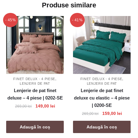
Produse similare
- 45%
- 41%
,
,
FINET DELUX - 4 PIESE
FINET DELUX - 4 PIESE
LENJERII DE PAT
LENJERII DE PAT
Lenjerie de pat finet
Lenjerie de pat finet
deluxe – 4 piese | 0202-SE
deluxe cu elastic – 4 piese
| 0200-SE
Prețul
Prețul
149,00
lei
269,00
lei
inițial
curent
Prețul
Prețul
159,00
lei
269,00
lei
a
este:
inițial
curent
fost:
149,00 lei.
a
este:
Adaugă în coș
Adaugă în coș
269,00 lei.
fost:
159,00 l