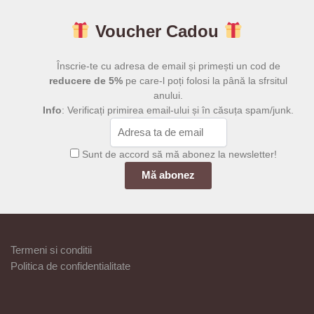
Voucher Cadou
Înscrie-te cu adresa de email și primești un cod de
reducere de 5%
pe care-l poți folosi la până la sfrsitul
anului.
Info
: Verificați primirea email-ului și în căsuța spam/junk.
Sunt de accord să mă abonez la newsletter!
Termeni si conditii
Politica de confidentialitate