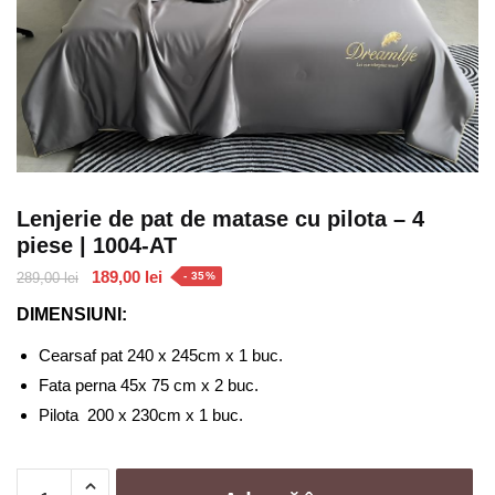
Lenjerie de pat de matase cu pilota – 4
piese | 1004-AT
Prețul
Prețul
189,00
lei
289,00
lei
- 35%
inițial
curent
DIMENSIUNI:
a
este:
fost:
189,00 lei.
Cearsaf pat 240 x 245cm x 1 buc.
289,00 lei.
Fata perna 45x 75 cm x 2 buc.
Pilota 200 x 230cm x 1 buc.
Cantitate