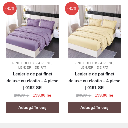
269,00 lei.
- 41%
- 41%
,
,
FINET DELUX - 4 PIESE
FINET DELUX - 4 PIESE
LENJERII DE PAT
LENJERII DE PAT
Lenjerie de pat finet
Lenjerie de pat finet
deluxe cu elastic – 4 piese
deluxe cu elastic – 4 piese
| 0192-SE
| 0191-SE
Prețul
Prețul
Prețul
Prețul
159,00
lei
159,00
lei
269,00
lei
269,00
lei
inițial
curent
inițial
curent
a
este:
a
este:
Adaugă în coș
Adaugă în coș
fost:
159,00 lei.
fost:
159,00 l
269,00 lei.
269,00 lei.