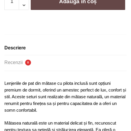
Adaugă în coș
Lenjerie
de
pat
de
matase
cu
pilota
Descriere
-
4
Recenzii
0
piese
|
1004-
Lenjeriile de pat din mătase cu pilota inclusă sunt opțiuni
AT
premium de dormit, oferind un amestec perfect de lux, confort și
stil. Aceste seturi sunt realizate din mătase naturală, un material
renumit pentru finețea sa și pentru capacitatea de a oferi un
somn confortabil.
Mătasea naturală este un material delicat și fin, recunoscut
pentru textura sa netedă și strălucirea elegantă. Ea oferă o