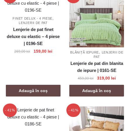
,
FINET DELUX - 4 PIESE
LENJERII DE PAT
Lenjerie de pat finet
deluxe cu elastic – 4 piese
| 0196-SE
Prețul
Prețul
159,00
lei
,
269,00
lei
BLĂNIȚĂ IEPURE
LENJERII DE
PAT
inițial
curent
Lenjerie de pat din blanita
a
este:
de iepure | 0161-SE
fost:
159,00 lei.
269,00 lei.
Prețul
Prețul
319,00
lei
459,00
lei
inițial
curent
a
este:
Adaugă în coș
Adaugă în coș
fost:
319,00 l
459,00 lei.
- 41%
- 41%