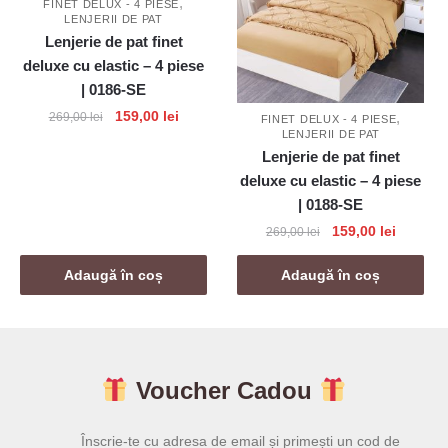
,
FINET DELUX - 4 PIESE
LENJERII DE PAT
Lenjerie de pat finet
deluxe cu elastic – 4 piese
| 0186-SE
Prețul
Prețul
159,00
lei
,
269,00
lei
FINET DELUX - 4 PIESE
LENJERII DE PAT
inițial
curent
Lenjerie de pat finet
a
este:
deluxe cu elastic – 4 piese
fost:
159,00 lei.
269,00 lei.
| 0188-SE
Prețul
Prețul
159,00
lei
269,00
lei
inițial
curent
a
este:
Adaugă în coș
Adaugă în coș
fost:
159,00 l
269,00 lei.
Voucher Cadou
Înscrie-te cu adresa de email și primești un cod de