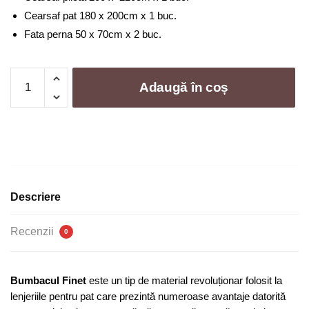
249,00 lei.
Cearsaf pat 180 x 200cm x 1 buc.
Fata perna 50 x 70cm x 2 buc.
Cantitate
Adaugă în coș
Lenjerie
de
pat
bumbac
finet
brodat
cu
Descriere
elastic
-
Recenzii
0
4
piese
|
Bumbacul Finet
este un tip de material revoluționar folosit la
0255-
lenjeriile pentru pat care prezintă numeroase avantaje datorită
CA