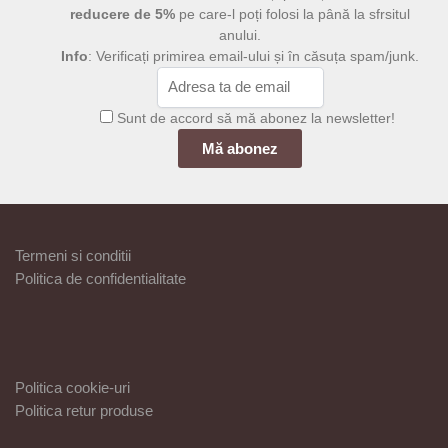
reducere de 5%
pe care-l poți folosi la până la sfrsitul
anului.
Info
: Verificați primirea email-ului și în căsuța spam/junk.
Sunt de accord să mă abonez la newsletter!
Termeni si conditii
Politica de confidentialitate
Politica cookie-uri
Politica retur produse