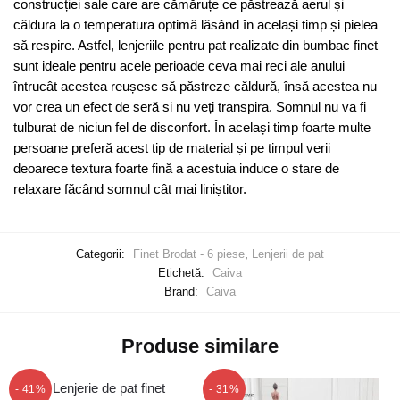
construcției sale care are cămăruțe ce păstrează aerul și
căldura la o temperatura optimă lăsând în același timp și pielea
să respire. Astfel, lenjeriile pentru pat realizate din bumbac finet
sunt ideale pentru acele perioade ceva mai reci ale anului
întrucât acestea reușesc să păstreze căldură, însă acestea nu
vor crea un efect de seră si nu veți transpira. Somnul nu va fi
tulburat de niciun fel de disconfort. În același timp foarte multe
persoane preferă acest tip de material și pe timpul verii
deoarece textura foarte fină a acestuia induce o stare de
relaxare făcând somnul cât mai liniștitor.
Categorii:
Finet Brodat - 6 piese
,
Lenjerii de pat
Etichetă:
Caiva
Brand:
Caiva
Produse similare
- 41%
- 31%