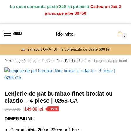
Salt
Sari
La orice comanda peste 250 lei primesti
Cadou un Set 3
la
la
prosoape albe 30×50
navigare
conținut
Idormitor
MENIU
0
Transport GRATUIT la comenzile de peste
500 lei
Prima pagină
/
Lenjerii de pat
/
Finet Brodat - 6 piese
/
Lenjerie de pat bumbac 
Lenjerie de pat bumbac finet brodat cu
elastic – 4 piese | 0255-CA
Prețul
Prețul
149,00
lei
249,00
lei
- 40%
inițial
curent
DIMENSIUNI:
a
este:
fost:
149,00 lei.
Cearsaf pilota 200 x 220cm x 1 buc.