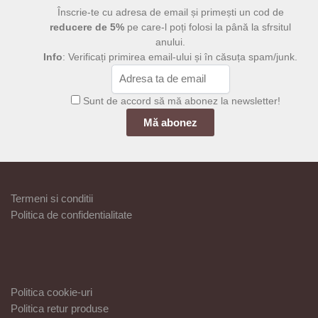
Înscrie-te cu adresa de email și primești un cod de
reducere de 5%
pe care-l poți folosi la până la sfrsitul
anului.
Info
: Verificați primirea email-ului și în căsuța spam/junk.
Sunt de accord să mă abonez la newsletter!
Termeni si conditii
Politica de confidentialitate
Politica cookie-uri
Politica retur produse