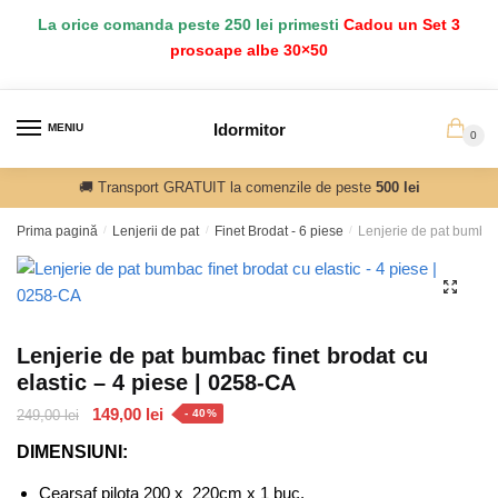
Salt
Sari
La orice comanda peste 250 lei primesti
Cadou un Set 3
la
la
prosoape albe 30×50
navigare
conținut
Idormitor
MENIU
0
🚚 Transport GRATUIT la comenzile de peste
500 lei
Prima pagină
/
Lenjerii de pat
/
Finet Brodat - 6 piese
/
Lenjerie de pat bumbac 
🔍
Lenjerie de pat bumbac finet brodat cu
elastic – 4 piese | 0258-CA
Prețul
Prețul
149,00
lei
249,00
lei
- 40%
inițial
curent
DIMENSIUNI:
a
este:
fost:
149,00 lei.
Cearsaf pilota 200 x 220cm x 1 buc.