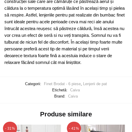
construcției sale care are cămăruțe ce păstrează aerul și
căldura la o temperatura optimă lăsând în același timp și pielea
să respire. Astfel, lenjeriile pentru pat realizate din bumbac finet
sunt ideale pentru acele perioade ceva mai reci ale anului
întrucât acestea reușesc să păstreze căldură, însă acestea nu
vor crea un efect de seră si nu veți transpira. Somnul nu va fi
tulburat de niciun fel de disconfort. În același timp foarte multe
persoane preferă acest tip de material și pe timpul verii
deoarece textura foarte fină a acestuia induce o stare de
relaxare făcând somnul cât mai liniștitor.
Categorii:
Finet Brodat - 6 piese
,
Lenjerii de pat
Etichetă:
Caiva
Brand:
Caiva
Produse similare
- 31%
- 41%