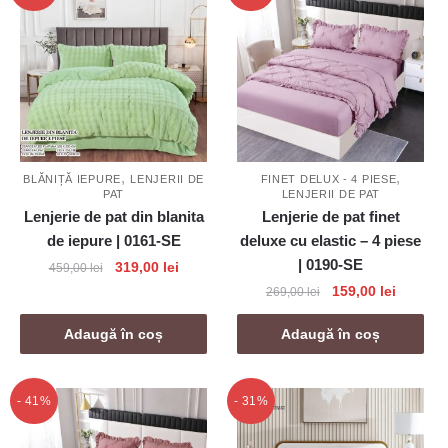
,
,
BLĂNIȚĂ IEPURE
LENJERII DE
FINET DELUX - 4 PIESE
PAT
LENJERII DE PAT
Lenjerie de pat din blanita
Lenjerie de pat finet
de iepure | 0161-SE
deluxe cu elastic – 4 piese
| 0190-SE
Prețul
Prețul
319,00
lei
459,00
lei
inițial
curent
Prețul
Prețul
159,00
lei
269,00
lei
a
este:
inițial
curent
fost:
319,00 lei.
a
este:
Adaugă în coș
Adaugă în coș
459,00 lei.
fost:
159,00 l
269,00 lei.
- 41%
- 31%