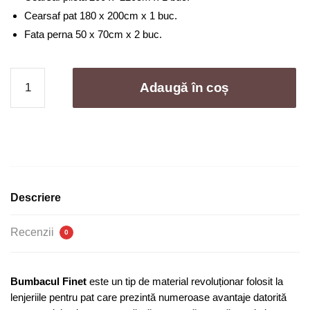
249,00 lei.
Cearsaf pat 180 x 200cm x 1 buc.
Fata perna 50 x 70cm x 2 buc.
Cantitate
Adaugă în coș
Lenjerie
de
pat
bumbac
finet
brodat
cu
Descriere
elastic
-
Recenzii
0
4
piese
|
Bumbacul Finet
este un tip de material revoluționar folosit la
0258-
lenjeriile pentru pat care prezintă numeroase avantaje datorită
CA