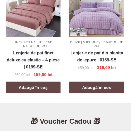
,
,
FINET DELUX - 4 PIESE
BLĂNIȚĂ IEPURE
LENJERII DE
LENJERII DE PAT
PAT
Lenjerie de pat finet
Lenjerie de pat din blanita
deluxe cu elastic – 4 piese
de iepure | 0159-SE
| 0199-SE
Prețul
Prețul
319,00
lei
459,00
lei
inițial
curent
Prețul
Prețul
159,00
lei
269,00
lei
a
este:
inițial
curent
fost:
319,00 l
a
este:
Adaugă în coș
Adaugă în coș
459,00 lei.
fost:
159,00 lei.
269,00 lei.
🎁 Voucher Cadou 🎁