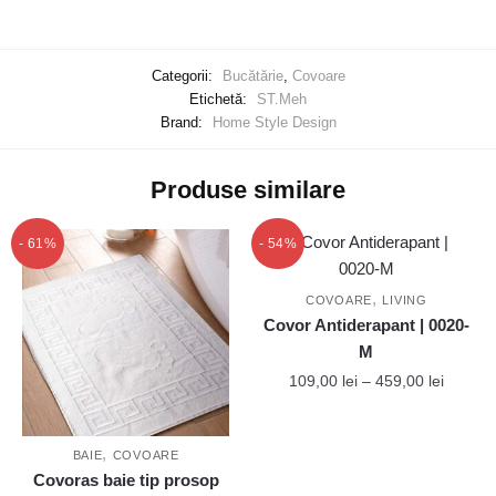
Categorii:
Bucătărie
,
Covoare
Etichetă:
ST.Meh
Brand:
Home Style Design
Produse similare
- 61%
- 54%
,
COVOARE
LIVING
Covor Antiderapant | 0020-
M
Interval
109,00
lei
–
459,00
lei
de
Acest
prețuri:
produs
,
109,00 
BAIE
COVOARE
are
până
Covoras baie tip prosop