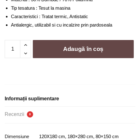
Tip tesatura : Tesut la masina
Caracteristici : Tratat termic, Antistatic
Antialergic, utilizabil si cu incalzire prin pardoseala
Cantitate
Adaugă în coș
Set
2
Covorase
de
bucatarie,
Antiderapante
|
Informații suplimentare
0042-
M
Recenzii
0
Dimensiune
120X180 cm, 180×280 cm, 80×150 cm