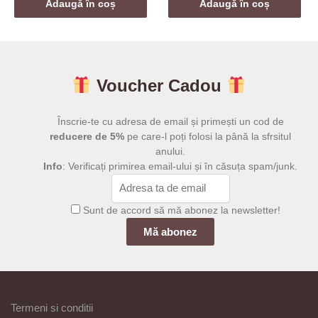
a
este:
Adaugă în coș
Adaugă în coș
fost:
99,00 lei
199,00 lei.
Voucher Cadou
Înscrie-te cu adresa de email și primești un cod de
reducere de 5%
pe care-l poți folosi la până la sfrsitul
anului.
Info
: Verificați primirea email-ului și în căsuța spam/junk.
Sunt de accord să mă abonez la newsletter!
Termeni si conditii