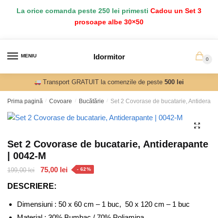
Salt
Sari
La orice comanda peste 250 lei primesti
Cadou un Set 3
la
la
prosoape albe 30×50
navigare
conținut
Idormitor
MENIU
0
Transport GRATUIT la comenzile de peste
500 lei
Prima pagină
/
Covoare
/
Bucătărie
/
Set 2 Covorase de bucatarie, Antiderapa
Set 2 Covorase de bucatarie, Antiderapante
| 0042-M
Prețul
Prețul
75,00
lei
199,00
lei
- 62%
inițial
curent
DESCRIERE:
a
este:
fost:
75,00 lei.
Dimensiuni : 50 x 60 cm – 1 buc, 50 x 120 cm – 1 buc
199,00 lei.
Material : 30% Bumbac / 70% Poliamina