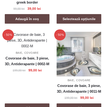
mai
la
greek border
459,00 
multe
Prețul
Prețul
39,00
lei
99,00
lei
variații.
inițial
curent
Opțiunile
a
este:
Adaugă în coș
Selectează opțiunile
fost:
39,00 lei.
pot
99,00 lei.
fi
- 50%
- 50%
alese
în
pagina
,
produsului.
BAIE
COVOARE
Covorase de baie, 3 piese,
3D, Antiderapante | 0002-M
Prețul
Prețul
99,00
lei
199,00
lei
inițial
curent
,
a
este:
BAIE
COVOARE
Covorase de baie, 3 piese,
fost:
99,00 lei.
199,00 lei.
3D, Antiderapante | 0011-M
Prețul
Prețul
99,00
lei
199,00
lei
inițial
curent