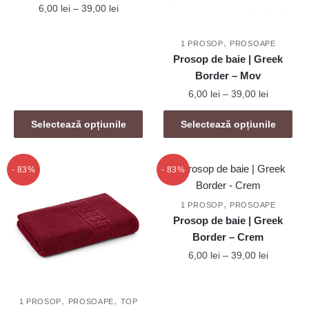
Interval
6,00
lei
–
39,00
lei
alese
alese
de
în
în
Acest
prețuri:
,
pagina
pagina
1 PROSOP
PROSOAPE
produs
6,00 lei
Prosop de baie | Greek
produsului.
produsului.
are
până
Border – Mov
mai
la
Interval
6,00
lei
–
39,00
lei
39,00 lei
multe
de
variații.
Acest
prețuri:
Selectează opțiunile
Selectează opțiunile
Opțiunile
produs
6,00 lei
pot
are
până
fi
mai
la
- 83%
- 83%
alese
39,00 lei
multe
în
variații.
,
1 PROSOP
PROSOAPE
pagina
Opțiunile
Prosop de baie | Greek
produsului.
pot
Border – Crem
fi
Interval
6,00
lei
–
39,00
lei
alese
de
Acest
în
prețuri:
produs
,
,
6,00 lei
pagina
1 PROSOP
PROSOAPE
TOP