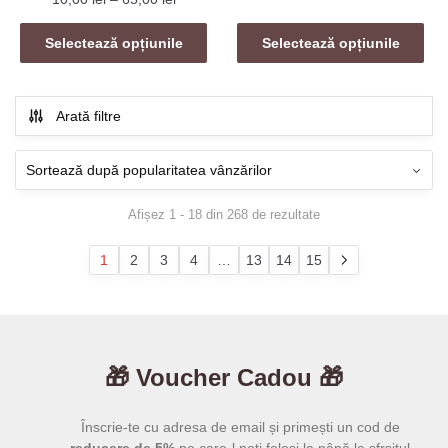
pagina
produs
fost:
129,00 l
de
produsului.
Acest
are
229,00 lei.
prețuri:
Selectează opțiunile
Selectează opțiunile
produs
mai
10,00 lei
are
multe
până
mai
la
variații.
Arată filtre
65,00 lei
multe
Opțiunile
variații.
pot
Opțiunile
fi
pot
alese
Sortat
Afișez 1 - 18 din 268 de rezultate
fi
în
după
alese
pagina
popularitate
1
2
3
4
…
13
14
15
în
produsului.
pagina
produsului.
🎁 Voucher Cadou 🎁
Înscrie-te cu adresa de email și primești un cod de