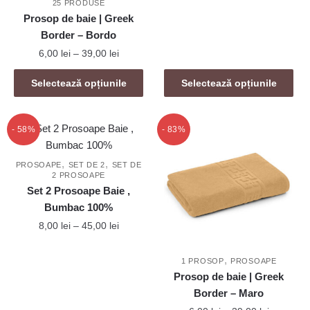
25 PRODUSE
are
până
produsului.
Prosop de baie | Greek
mai
la
Border – Bordo
39,00 lei
multe
Interval
6,00
lei
–
39,00
lei
variații.
de
Opțiunile
Acest
prețuri:
Selectează opțiunile
Selectează opțiunile
pot
produs
6,00 lei
fi
are
până
alese
mai
la
- 58%
- 83%
în
39,00 lei
multe
pagina
variații.
,
,
PROSOAPE
SET DE 2
SET DE
produsului.
2 PROSOAPE
Opțiunile
Set 2 Prosoape Baie ,
pot
Bumbac 100%
fi
Interval
8,00
lei
–
45,00
lei
alese
de
în
Acest
prețuri:
,
pagina
1 PROSOP
PROSOAPE
produs
8,00 lei
Prosop de baie | Greek
produsului.
are
până
Border – Maro
mai
la