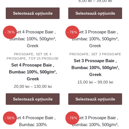
Interval
6,00
lei
–
39,00
lei
45,00 lei
multe
de
variații.
Acest
prețuri:
Selectează opțiunile
Selectează opțiunile
Opțiunile
produs
6,00 lei
pot
are
până
fi
mai
la
- 76%
- 78%
alese
39,00 lei
multe
în
variații.
pagina
Opțiunile
,
,
PROSOAPE
SET DE 4
PROSOAPE
SET 3 PROSOAPE
,
produsului.
PROSOAPE
TOP 25 PRODUSE
pot
Set 3 Prosoape Baie ,
Set 4 Prosoape Baie ,
fi
Bumbac 100%, 500g/m²,
Bumbac 100%, 500g/m²,
alese
Greek
Greek
în
Interval
15,00
lei
–
99,00
lei
Interval
20,00
lei
–
130,00
lei
pagina
de
de
Acest
produsului.
prețuri:
Acest
prețuri:
Selectează opțiunile
Selectează opțiunile
produs
15,00 lei
produs
20,00 lei
are
până
are
până
mai
la
mai
la
- 56%
- 78%
99,00 lei
multe
130,00 lei
multe
variații.