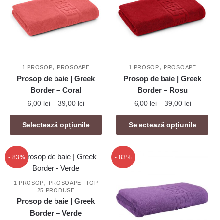
Opțiunile
Opțiunile
pot
pot
fi
fi
alese
alese
în
în
,
,
pagina
pagina
1 PROSOP
PROSOAPE
1 PROSOP
PROSOAPE
Prosop de baie | Greek
Prosop de baie | Greek
produsului.
produsului.
Border – Coral
Border – Rosu
Interval
Interval
6,00
lei
–
39,00
lei
6,00
lei
–
39,00
lei
de
de
Acest
Acest
prețuri:
prețuri:
Selectează opțiunile
Selectează opțiunile
produs
produs
6,00 lei
6,00 lei
are
are
până
până
mai
la
mai
la
- 83%
- 83%
39,00 lei
39,00 lei
multe
multe
variații.
variații.
,
,
1 PROSOP
PROSOAPE
TOP
25 PRODUSE
Opțiunile
Opțiunile
Prosop de baie | Greek
pot
pot
Border – Verde
fi
fi