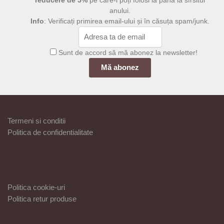
reducere de 5%
pe care-l poți folosi la până la sfrsitul
anului.
Info
: Verificați primirea email-ului și în căsuța spam/junk.
Sunt de accord să mă abonez la newsletter!
Termeni si conditii
Politica de confidentialitate
Politica cookie-uri
Politica retur produse