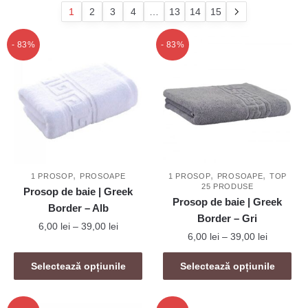
popularitate
1
2
3
4
…
13
14
15
- 83%
- 83%
,
,
,
1 PROSOP
PROSOAPE
1 PROSOP
PROSOAPE
TOP
25 PRODUSE
Prosop de baie | Greek
Prosop de baie | Greek
Border – Alb
Border – Gri
Interval
6,00
lei
–
39,00
lei
Interval
6,00
lei
–
39,00
lei
de
de
Acest
prețuri:
Acest
prețuri:
Selectează opțiunile
Selectează opțiunile
produs
6,00 lei
produs
6,00 lei
are
până
are
până
mai
la