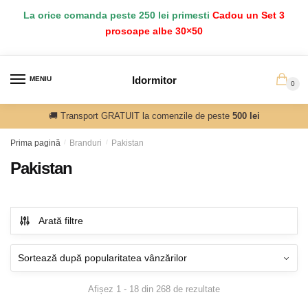
Salt
Sari
La orice comanda peste 250 lei primesti
Cadou un Set 3
la
la
prosoape albe 30×50
navigare
conținut
Idormitor
MENIU
0
🚚 Transport GRATUIT la comenzile de peste
500 lei
Prima pagină
/
Branduri
/
Pakistan
Pakistan
Arată filtre
Sortat
Afișez 1 - 18 din 268 de rezultate
după