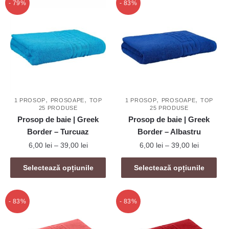
mai
la
- 79%
- 83%
39,00 lei
multe
39,00 lei
multe
variații.
variații.
Opțiunile
Opțiunile
pot
pot
fi
fi
alese
alese
în
în
pagina
,
,
,
,
pagina
1 PROSOP
PROSOAPE
TOP
1 PROSOP
PROSOAPE
TOP
produsului.
25 PRODUSE
25 PRODUSE
produsului.
Prosop de baie | Greek
Prosop de baie | Greek
Border – Turcuaz
Border – Albastru
Interval
Interval
6,00
lei
–
39,00
lei
6,00
lei
–
39,00
lei
de
de
Acest
Acest
prețuri:
prețuri:
Selectează opțiunile
Selectează opțiunile
produs
produs
6,00 lei
6,00 lei
are
are
până
până
mai
la
mai
la
- 83%
- 83%
39,00 lei
39,00 lei
multe
multe
variații.
variații.