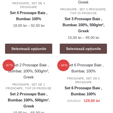
variații.
,
PROSOAPE
SET DE 4
Opțiunile
PROSOAPE
Opțiunile
,
,
PROSOAPE
SET 3 PROSOAPE
pot
Set 4 Prosoape Baie ,
TOP 25 PRODUSE
pot
fi
Bumbac 100%
Set 3 Prosoape Baie ,
fi
alese
Bumbac 100%, 500g/m²,
Interval
18,00
lei
–
92,00
lei
alese
în
de
Greek
în
pagina
Acest
prețuri:
Interval
15,00
lei
–
99,00
lei
pagina
produsului.
produs
18,00 lei
de
produsului.
are
Acest
până
prețuri:
Selectează opțiunile
Selectează opțiunile
mai
la
produs
15,00 lei
92,00 lei
multe
are
până
variații.
mai
la
- 87%
- 44%
99,00 lei
Opțiunile
multe
pot
variații.
,
PROSOAPE
SET DE 6
PROSOAPE
fi
Opțiunile
,
PROSOAPE
SET DE 2
,
Set 6 Prosoape Baie ,
PROSOAPE
TOP 25 PRODUSE
alese
pot
Set 2 Prosoape Baie ,
Bumbac 100%
în
fi
Bumbac 100%, 500g/m²,
Prețul
Prețul
129,00
lei
229,00
lei
pagina
alese
Greek
inițial
curent
produsului.
în
Acest
a
este:
Interval
10,00
lei
–
65,00
lei