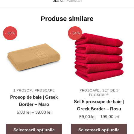
Brand:
Pakistan
Produse similare
- 83%
- 34%
,
,
1 PROSOP
PROSOAPE
PROSOAPE
SET DE 5
PROSOAPE
Prosop de baie | Greek
Set 5 prosoape de baie |
Border – Maro
Greek Border – Rosu
Interval
6,00
lei
–
39,00
lei
Interval
59,00
lei
–
199,00
lei
de
de
Acest
prețuri:
Acest
prețuri:
Selectează opțiunile
Selectează opțiunile
produs
6,00 lei