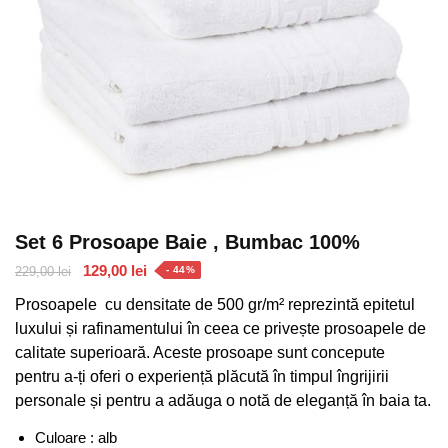
Set 6 Prosoape Baie , Bumbac 100%
Prețul
Prețul
129,00
lei
229,00
lei
- 44%
inițial
curent
Prosoapele cu densitate de 500 gr/m² reprezintă epitetul
a
este:
luxului și rafinamentului în ceea ce privește prosoapele de
fost:
129,00 lei.
calitate superioară. Aceste prosoape sunt concepute
229,00 lei.
pentru a-ți oferi o experiență plăcută în timpul îngrijirii
personale și pentru a adăuga o notă de eleganță în baia ta.
Culoare : alb