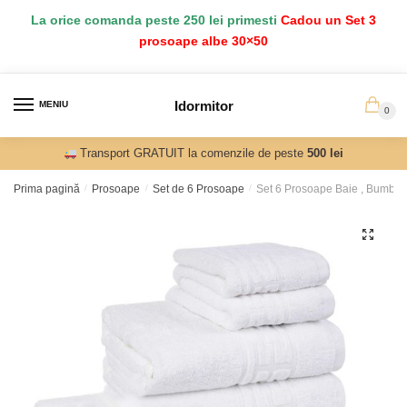
Salt
Sari
La orice comanda peste 250 lei primesti
Cadou un Set 3
la
la
prosoape albe 30×50
navigare
conținut
Idormitor
MENIU
0
Transport GRATUIT la comenzile de peste
500 lei
Prima pagină
/
Prosoape
/
Set de 6 Prosoape
/
Set 6 Prosoape Baie , Bumba