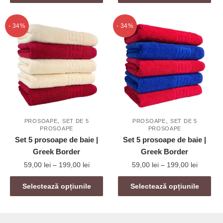
produs
59,00 le
are
până
are
până
mai
la
mai
la
- 34%
- 34%
39,00 lei
multe
199,00 l
multe
variații.
variații.
Opțiunile
Opțiunile
pot
pot
fi
fi
alese
alese
în
în
pagina
,
,
pagina
PROSOAPE
SET DE 5
PROSOAPE
SET DE 5
produsului.
PROSOAPE
PROSOAPE
produsului.
Set 5 prosoape de baie |
Set 5 prosoape de baie |
Greek Border
Greek Border
Interval
Interval
59,00
lei
–
199,00
lei
59,00
lei
–
199,00
lei
de
de
Acest
Acest
prețuri:
prețuri:
Selectează opțiunile
Selectează opțiunile
produs
produs
59,00 lei
59,00 le
are
are
până
până
mai
la
mai
la