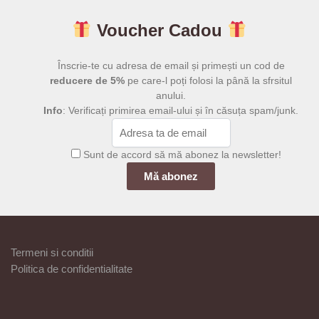
199,00 lei
199,00 l
multe
multe
Voucher Cadou
variații.
variații.
Opțiunile
Opțiunile
pot
pot
Înscrie-te cu adresa de email și primești un cod de
fi
fi
reducere de 5%
pe care-l poți folosi la până la sfrsitul
anului.
alese
alese
Info
: Verificați primirea email-ului și în căsuța spam/junk.
în
în
pagina
pagina
produsului.
produsului.
Sunt de accord să mă abonez la newsletter!
Termeni si conditii
Politica de confidentialitate