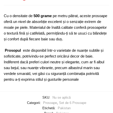
Cu o densitate de
500 grame
pe metru pătrat, aceste prosoape
oferă un nivel de absorbție excelent și o senzație extrem de
moale pe piele. Materialul de înaltă calitate conferă prosoapelor
o textură fină și catifelată, permițându-ți să te usuci cu blândețe
și confort după fiecare baie sau duș.
Prosopul
este disponibil într-o varietate de nuanțe subtile și
sofisticate, potrivindu-se perfect oricărui decor de baie.
Indiferent dacă preferi culori neutre și elegante, cum ar fi albul
sau bejul, sau nuanțe vibrante, precum albastrul marin sau
verdele smarald, vei găsi cu siguranță combinația potrivită
pentru a-ți exprima stilul și gusturile personale
SKU:
Nu se aplică
Categorii:
Prosoape
,
Set de 6 Prosoape
Etichetă:
Pakistan