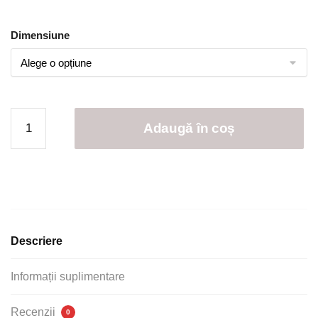
Dimensiune
Cantitate
Adaugă în coș
Set
6
Prosoape
Baie
,
Bumbac
100%
Descriere
Informații suplimentare
Recenzii
0