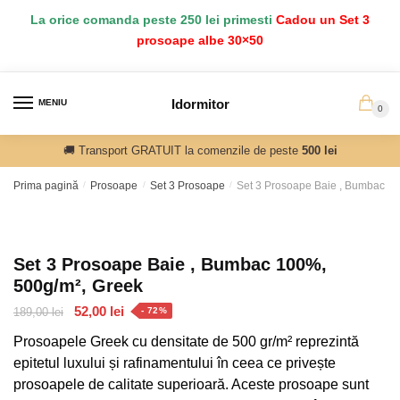
Salt
Sari
La orice comanda peste 250 lei primesti
Cadou un Set 3
la
la
prosoape albe 30×50
navigare
conținut
Idormitor
MENIU
0
🚚 Transport GRATUIT la comenzile de peste
500 lei
Prima pagină
/
Prosoape
/
Set 3 Prosoape
/
Set 3 Prosoape Baie , Bumbac 1
Set 3 Prosoape Baie , Bumbac 100%,
500g/m², Greek
Prețul
Prețul
52,00
lei
189,00
lei
- 72%
inițial
curent
Prosoapele Greek cu densitate de 500 gr/m² reprezintă
a
este:
epitetul luxului și rafinamentului în ceea ce privește
fost:
52,00 lei.
prosoapele de calitate superioară. Aceste prosoape sunt
189,00 lei.