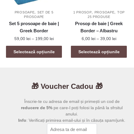
în
în
pagina
,
,
,
pagina
PROSOAPE
SET DE 5
1 PROSOP
PROSOAPE
TOP
produsului.
PROSOAPE
25 PRODUSE
produsului.
Set 5 prosoape de baie |
Prosop de baie | Greek
Greek Border
Border – Albastru
Interval
Interval
59,00
lei
–
199,00
lei
6,00
lei
–
39,00
lei
de
de
Acest
Acest
prețuri:
prețuri:
Selectează opțiunile
Selectează opțiunile
produs
produs
59,00 lei
6,00 lei
are
are
până
până
mai
la
mai
la
199,00 lei
39,00 lei
multe
multe
🎁 Voucher Cadou 🎁
variații.
variații.
Opțiunile
Opțiunile
pot
pot
Înscrie-te cu adresa de email și primești un cod de
fi
fi
reducere de 5%
pe care-l poți folosi la până la sfrsitul
anului.
alese
alese
Info
: Verificați primirea email-ului și în căsuța spam/junk.
în
în
pagina
pagina