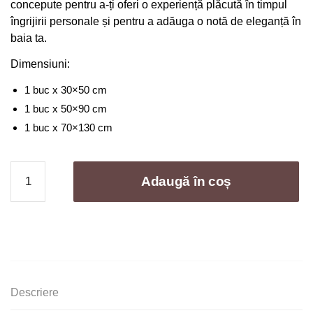
concepute pentru a-ți oferi o experiență plăcută în timpul
îngrijirii personale și pentru a adăuga o notă de eleganță în
baia ta.
Dimensiuni:
1 buc x 30×50 cm
1 buc x 50×90 cm
1 buc x 70×130 cm
Cantitate
Adaugă în coș
Set
3
Prosoape
Baie
,
Bumbac
100%,
Descriere
500g/m²,