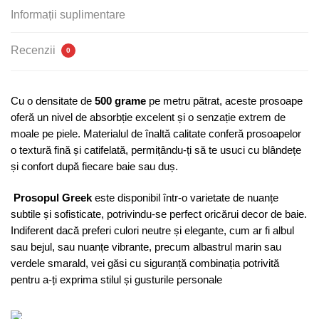
Greek
Informații suplimentare
Recenzii
0
Cu o densitate de
500 grame
pe metru pătrat, aceste prosoape
oferă un nivel de absorbție excelent și o senzație extrem de
moale pe piele. Materialul de înaltă calitate conferă prosoapelor
o textură fină și catifelată, permițându-ți să te usuci cu blândețe
și confort după fiecare baie sau duș.
Prosopul Greek
este disponibil într-o varietate de nuanțe
subtile și sofisticate, potrivindu-se perfect oricărui decor de baie.
Indiferent dacă preferi culori neutre și elegante, cum ar fi albul
sau bejul, sau nuanțe vibrante, precum albastrul marin sau
verdele smarald, vei găsi cu siguranță combinația potrivită
pentru a-ți exprima stilul și gusturile personale