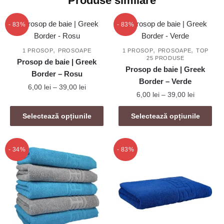
Produse similare
- 83%
- 83%
,
,
,
1 PROSOP
PROSOAPE
1 PROSOP
PROSOAPE
TOP
25 PRODUSE
Prosop de baie | Greek
Prosop de baie | Greek
Border – Rosu
Border – Verde
Interval
6,00
lei
–
39,00
lei
Interval
6,00
lei
–
39,00
lei
de
de
Acest
prețuri:
Acest
prețuri:
Selectează opțiunile
Selectează opțiunile
produs
6,00 lei
produs
6,00 lei
are
până
are
până
mai
la
mai
la
- 34%
- 83%
39,00 lei
multe
39,00 lei
multe
variații.
variații.
Opțiunile
Opțiunile
pot
pot
fi
fi
alese
alese