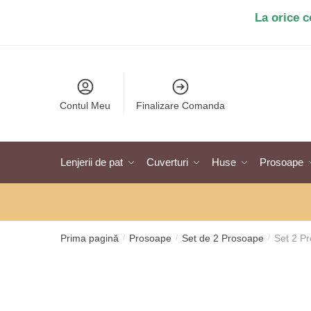
Salt
Sari
La orice 
la
la
navigare
conținut
Contul Meu
Finalizare Comanda
Lenjerii de pat
Cuverturi
Huse
Prosoape
Prima pagină
Prosoape
Set de 2 Prosoape
Set 2 P
/
/
/