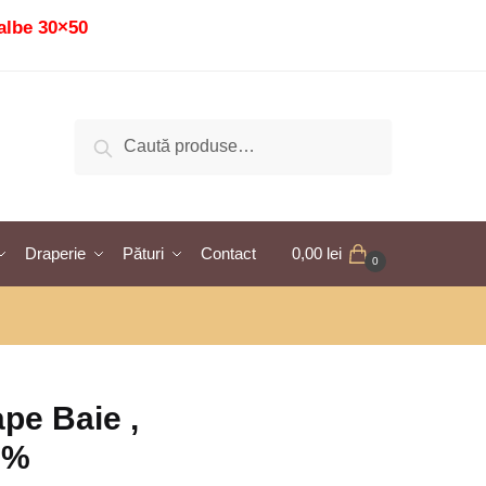
albe 30×50
Caută
Caută
după:
Draperie
Pături
Contact
0,00
lei
0
pe Baie ,
0%