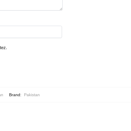
tez.
an
Brand:
Pakistan