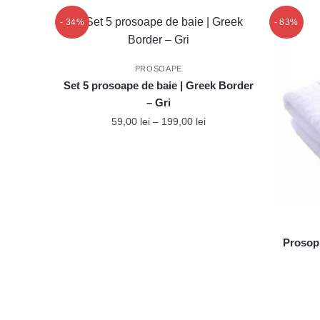
- 34%
- 83%
PROSOAPE
Set 5 prosoape de baie | Greek Border
– Gri
Interval
59,00
lei
–
199,00
lei
de
Acest
prețuri:
produs
59,00 lei
până
are
la
mai
199,00 lei
multe
variații.
Prosop 
Opțiunile
pot
fi
alese