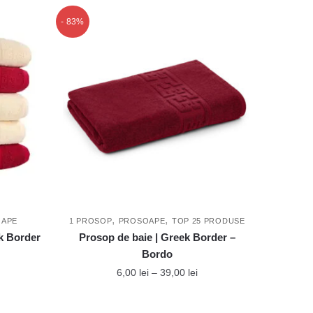
- 83%
,
,
OAPE
1 PROSOP
PROSOAPE
TOP 25 PRODUSE
ek Border
Prosop de baie | Greek Border –
Bordo
nterval
e
Interval
6,00
lei
–
39,00
lei
rețuri:
de
Acest
9,00 lei
prețuri: