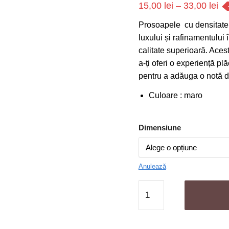
Int
15,00
lei
–
33,00
lei
de
Prosoapele cu densitate 
pre
luxului și rafinamentului
15
calitate superioară. Ace
a-ți oferi o experiență plă
pâ
pentru a adăuga o notă de
la
33
Culoare : maro
Dimensiune
Anulează
Cantitate
Set
2
Prosoape