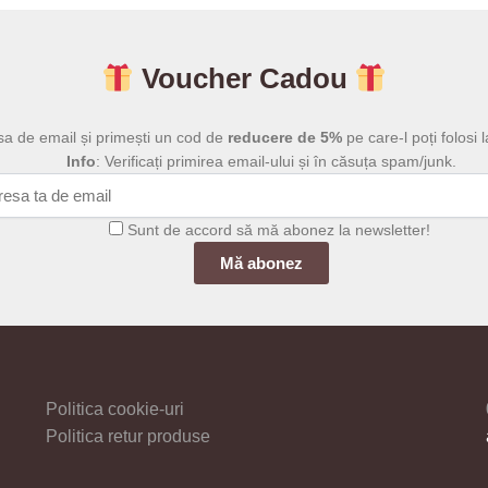
până
p
are
are
la
l
mai
mai
39,00 lei
1
multe
multe
Voucher Cadou
variații.
variații.
Opțiunile
Opțiunile
sa de email și primești un cod de
reducere de 5%
pe care-l poți folosi l
pot
pot
Info
: Verificați primirea email-ului și în căsuța spam/junk.
fi
fi
alese
alese
în
în
Sunt de accord să mă abonez la newsletter!
pagina
pagina
produsului.
produsului
Politica cookie-uri
Politica retur produse