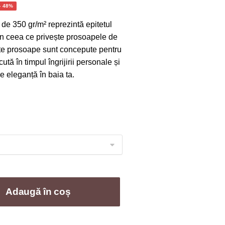
erval
- 48%
de 350 gr/m² reprezintă epitetul
țuri:
 în ceea ce privește prosoapele de
,00 lei
ste prosoape sunt concepute pentru
cută în timpul îngrijirii personale și
nă
 eleganță în baia ta.
,00 lei
Adaugă în coș