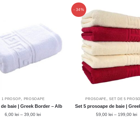
- 34%
,
,
1 PROSOP
PROSOAPE
PROSOAPE
SET DE 5 PROS
de baie | Greek Border – Alb
Set 5 prosoape de baie | Gre
Interval
I
6,00
lei
–
39,00
lei
59,00
lei
–
199,00
lei
de
d
Acest
Acest
prețuri:
p
produs
produs
6,00 lei
5