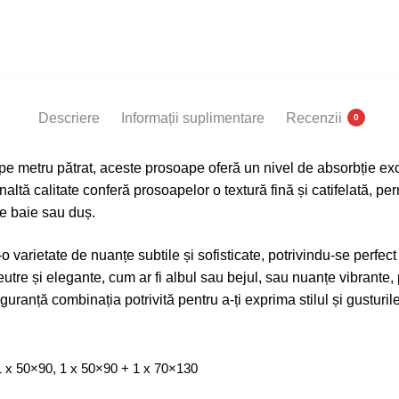
Baie
,
Bumbac
100%
Descriere
Informații suplimentare
Recenzii
0
pe metru pătrat, aceste prosoape oferă un nivel de absorbție exc
naltă calitate conferă prosoapelor o textură fină și catifelată, pe
re baie sau duș.
-o varietate de nuanțe subtile și sofisticate, potrivindu-se perfect
neutre și elegante, cum ar fi albul sau bejul, sau nuanțe vibrante
guranță combinația potrivită pentru a-ți exprima stilul și gusturi
 x 50×90, 1 x 50×90 + 1 x 70×130