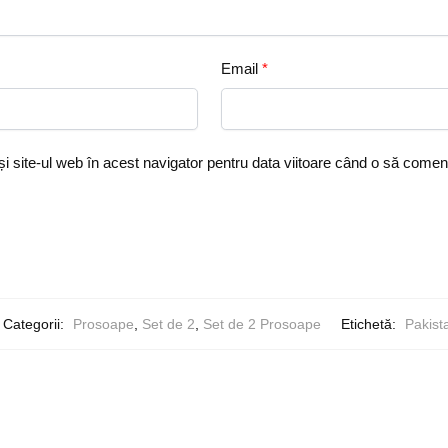
Email
*
i site-ul web în acest navigator pentru data viitoare când o să comen
Categorii:
Prosoape
,
Set de 2
,
Set de 2 Prosoape
Etichetă:
Pakist