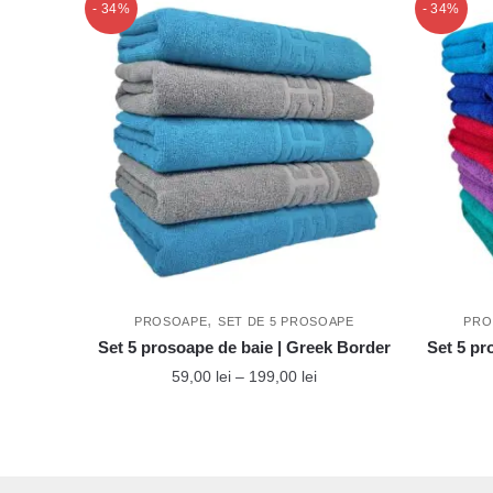
- 34%
- 34%
,
PROSOAPE
SET DE 5 PROSOAPE
PRO
Set 5 prosoape de baie | Greek Border
Set 5 pr
Interval
59,00
lei
–
199,00
lei
de
Acest
prețuri:
produs
59,00 lei
până
are