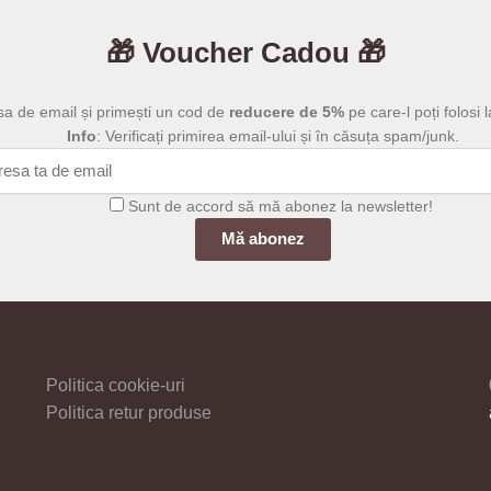
la
mai
produsului
199,00 lei
multe
🎁 Voucher Cadou 🎁
variații.
Opțiunile
sa de email și primești un cod de
reducere de 5%
pe care-l poți folosi l
pot
Info
: Verificați primirea email-ului și în căsuța spam/junk.
fi
alese
în
Sunt de accord să mă abonez la newsletter!
pagina
produsului.
Politica cookie-uri
Politica retur produse