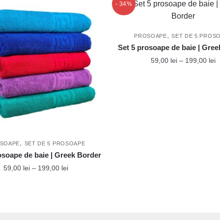
- 34%
,
PROSOAPE
SET DE 5 PROS
Set 5 prosoape de baie | Gre
I
59,00
lei
–
199,00
lei
d
Acest
p
produs
5
p
are
l
mai
1
multe
variații.
,
SOAPE
SET DE 5 PROSOAPE
Opțiunile
osoape de baie | Greek Border
pot
Interval
59,00
lei
–
199,00
lei
fi
de
Acest
prețuri:
alese
produs
59,00 lei
în
până
are
pagina