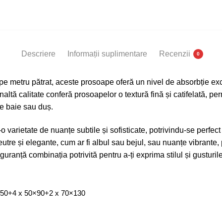
Baie
,
Bumbac
100%
Descriere
Informații suplimentare
Recenzii
0
pe metru pătrat, aceste prosoape oferă un nivel de absorbție exc
naltă calitate conferă prosoapelor o textură fină și catifelată, pe
re baie sau duș.
-o varietate de nuanțe subtile și sofisticate, potrivindu-se perfect
neutre și elegante, cum ar fi albul sau bejul, sau nuanțe vibrante
guranță combinația potrivită pentru a-ți exprima stilul și gusturi
×50+4 x 50×90+2 x 70×130