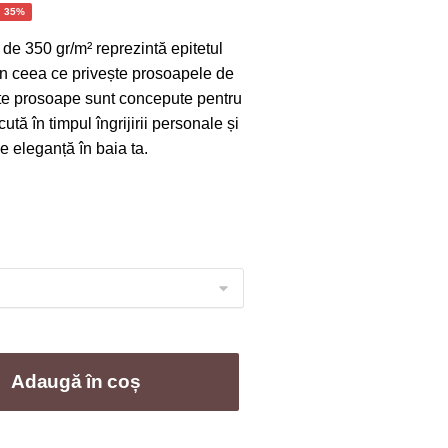
ețul
- 35%
rent
de 350 gr/m² reprezintă epitetul
te:
 în ceea ce privește prosoapele de
,00 lei.
ste prosoape sunt concepute pentru
cută în timpul îngrijirii personale și
 eleganță în baia ta.
Adaugă în coș