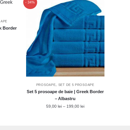
- 34%
OAPE
ek Border
nterval
e
rețuri:
9,00 lei
ână
a
99,00 lei
,
PROSOAPE
SET DE 5 PROSOAPE
Set 5 prosoape de baie | Greek Border
– Albastru
Interval
59,00
lei
–
199,00
lei
de
Acest
prețuri:
produs
59,00 lei