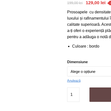
Prețul
Pr
129,00
lei
199,00
lei
inițial
cu
Prosoapele cu densitate 
a
es
luxului și rafinamentului
fost:
129
calitate superioară. Ace
a-ți oferi o experiență plă
199,00 lei.
pentru a adăuga o notă de
Culoare : bordo
Dimensiune
Anulează
Cantitate
Set
11
Prosoape