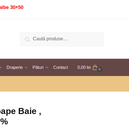
albe 30×50
Caută
Caută
după:
Draperie
Pături
Contact
0,00
lei
0
ape Baie ,
0%