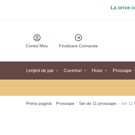
Salt
Sari
La orice 
la
la
navigare
conținut
Contul Meu
Finalizare Comanda
Lenjerii de pat
Cuverturi
Huse
Prosoape
Prima pagină
Prosoape
Set de 11 prosoape
Set 11
/
/
/