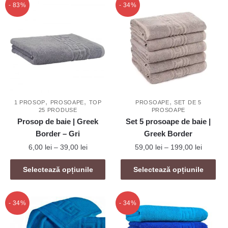
- 83%
- 34%
,
,
,
1 PROSOP
PROSOAPE
TOP
PROSOAPE
SET DE 5
25 PRODUSE
PROSOAPE
Prosop de baie | Greek
Set 5 prosoape de baie |
Border – Gri
Greek Border
Interval
Interval
6,00
lei
–
39,00
lei
59,00
lei
–
199,00
lei
de
de
Acest
Acest
prețuri:
prețuri:
Selectează opțiunile
Selectează opțiunile
produs
produs
6,00 lei
59,00 le
are
are
până
până
mai
la
mai
la
- 34%
- 34%
39,00 lei
199,00 l
multe
multe
variații.
variații.