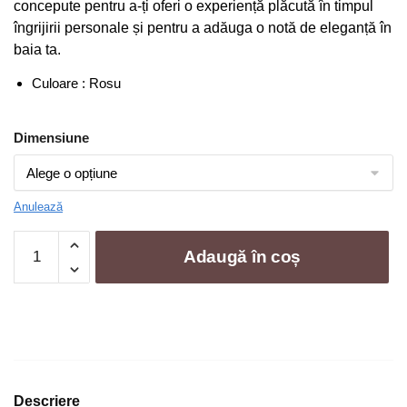
concepute pentru a-ți oferi o experiență plăcută în timpul
la
îngrijirii personale și pentru a adăuga o notă de eleganță în
399,00 lei
baia ta.
Culoare : Rosu
Dimensiune
Anulează
Cantitate
Adaugă în coș
Set
10
Prosoape
Baie
,
Bumbac
100%,
Descriere