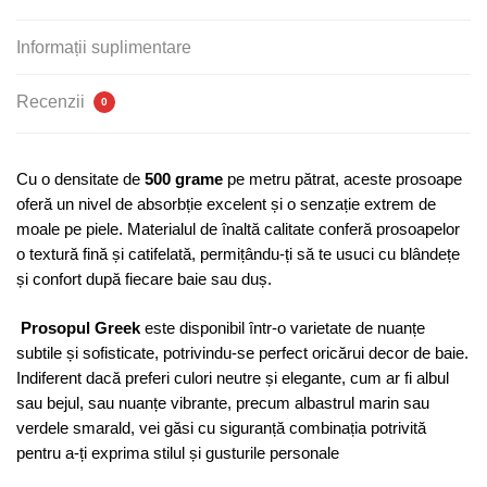
500g/m²,
Greek
Informații suplimentare
Recenzii
0
Cu o densitate de
500 grame
pe metru pătrat, aceste prosoape
oferă un nivel de absorbție excelent și o senzație extrem de
moale pe piele. Materialul de înaltă calitate conferă prosoapelor
o textură fină și catifelată, permițându-ți să te usuci cu blândețe
și confort după fiecare baie sau duș.
Prosopul Greek
este disponibil într-o varietate de nuanțe
subtile și sofisticate, potrivindu-se perfect oricărui decor de baie.
Indiferent dacă preferi culori neutre și elegante, cum ar fi albul
sau bejul, sau nuanțe vibrante, precum albastrul marin sau
verdele smarald, vei găsi cu siguranță combinația potrivită
pentru a-ți exprima stilul și gusturile personale