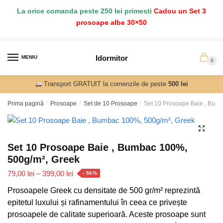
Salt
Sari
La orice comanda peste 250 lei primesti
Cadou un Set 3
la
la
prosoape albe 30×50
navigare
conținut
Idormitor
MENIU
0
Transport GRATUIT la comenzile de peste
500 lei
Prima pagină
/
Prosoape
/
Set de 10 Prosoape
/
Set 10 Prosoape Baie , Bum
Set 10 Prosoape Baie , Bumbac 100%,
500g/m², Greek
Interval
79,00
lei
–
399,00
lei
- 56%
de
Prosoapele Greek cu densitate de 500 gr/m² reprezintă
prețuri:
epitetul luxului și rafinamentului în ceea ce privește
79,00 lei
prosoapele de calitate superioară. Aceste prosoape sunt
până