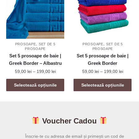
Opțiunile
Opțiunile
pot
pot
fi
fi
alese
alese
în
în
,
,
pagina
pagina
PROSOAPE
SET DE 5
PROSOAPE
SET DE 5
PROSOAPE
PROSOAPE
produsului.
produsului.
Set 5 prosoape de baie |
Set 5 prosoape de baie |
Greek Border – Albastru
Greek Border
Interval
Interval
59,00
lei
–
199,00
lei
59,00
lei
–
199,00
lei
de
de
Acest
Acest
prețuri:
prețuri:
Selectează opțiunile
Selectează opțiunile
produs
produs
59,00 lei
59,00 le
are
are
până
până
mai
la
mai
la
199,00 lei
199,00 l
multe
multe
Voucher Cadou
variații.
variații.
Opțiunile
Opțiunile
pot
pot
Înscrie-te cu adresa de email și primești un cod de