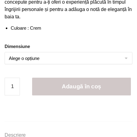
concepute pentru a-ți oferi o experiență plăcută în timpul
la
îngrijirii personale și pentru a adăuga o notă de eleganță în
399,00 lei
baia ta.
Culoare : Crem
Dimensiune
Cantitate
Adaugă în coș
Set
10
Prosoape
Baie
,
Bumbac
100%,
Descriere