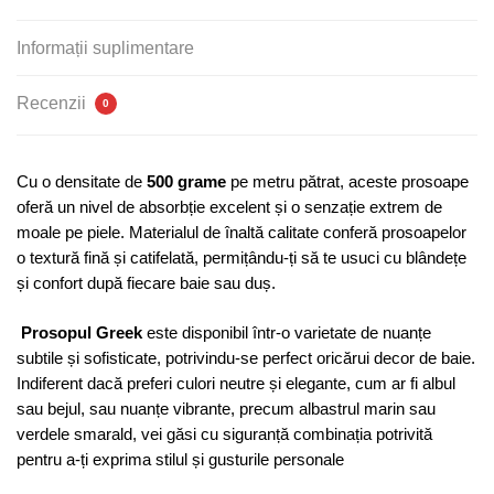
500g/m²,
Greek
Informații suplimentare
Recenzii
0
Cu o densitate de
500 grame
pe metru pătrat, aceste prosoape
oferă un nivel de absorbție excelent și o senzație extrem de
moale pe piele. Materialul de înaltă calitate conferă prosoapelor
o textură fină și catifelată, permițându-ți să te usuci cu blândețe
și confort după fiecare baie sau duș.
Prosopul Greek
este disponibil într-o varietate de nuanțe
subtile și sofisticate, potrivindu-se perfect oricărui decor de baie.
Indiferent dacă preferi culori neutre și elegante, cum ar fi albul
sau bejul, sau nuanțe vibrante, precum albastrul marin sau
verdele smarald, vei găsi cu siguranță combinația potrivită
pentru a-ți exprima stilul și gusturile personale