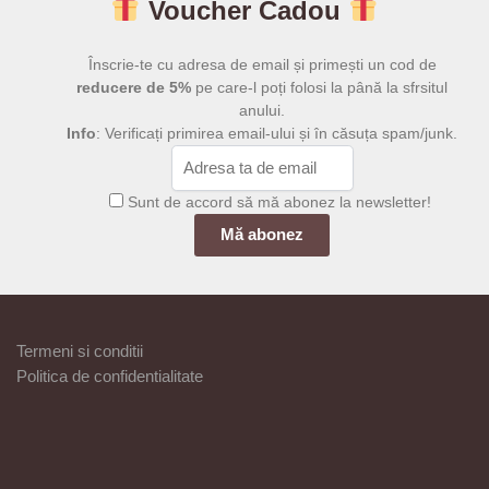
Voucher Cadou
variații.
pagina
Opțiunile
produsului.
pot
Înscrie-te cu adresa de email și primești un cod de
fi
reducere de 5%
pe care-l poți folosi la până la sfrsitul
anului.
alese
Info
: Verificați primirea email-ului și în căsuța spam/junk.
în
pagina
produsului.
Sunt de accord să mă abonez la newsletter!
Termeni si conditii
Politica de confidentialitate