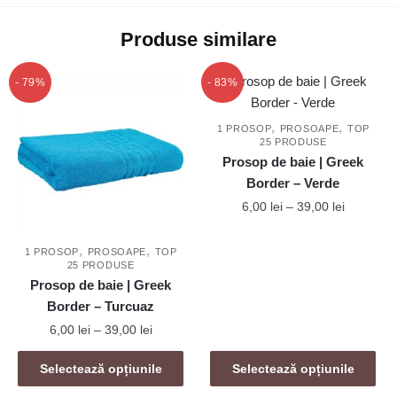
Produse similare
- 79%
- 83%
,
,
1 PROSOP
PROSOAPE
TOP
25 PRODUSE
Prosop de baie | Greek
Border – Verde
Interval
6,00
lei
–
39,00
lei
de
Acest
prețuri:
,
,
1 PROSOP
PROSOAPE
TOP
produs
6,00 lei
25 PRODUSE
are
până
Prosop de baie | Greek
mai
la
Border – Turcuaz
39,00 lei
multe
Interval
6,00
lei
–
39,00
lei
variații.
de
Acest
Opțiunile
prețuri:
Selectează opțiunile
Selectează opțiunile
produs
6,00 lei
pot