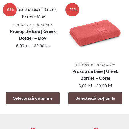
are
până
fi
mai
la
- 83%
- 83%
alese
39,00 lei
multe
în
variații.
,
pagina
1 PROSOP
PROSOAPE
Opțiunile
Prosop de baie | Greek
produsului.
pot
Border – Mov
fi
Interval
6,00
lei
–
39,00
lei
alese
de
Acest
în
prețuri:
produs
,
6,00 lei
pagina
1 PROSOP
PROSOAPE
are
până
Prosop de baie | Greek
produsului.
mai
la
Border – Coral
39,00 lei
multe
Interval
6,00
lei
–
39,00
lei
variații.
de
Acest
Opțiunile
prețuri:
Selectează opțiunile
Selectează opțiunile
produs
6,00 lei
pot
are
până
fi
mai
la
alese
39,00 lei
multe
în