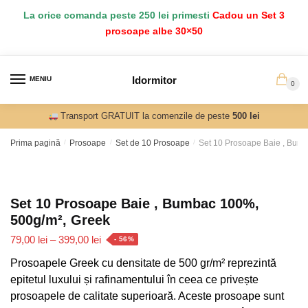
Salt
Sari
La orice comanda peste 250 lei primesti
Cadou un Set 3
la
la
prosoape albe 30×50
navigare
conținut
Idormitor
MENIU
0
Transport GRATUIT la comenzile de peste
500 lei
Prima pagină
/
Prosoape
/
Set de 10 Prosoape
/
Set 10 Prosoape Baie , Bum
Set 10 Prosoape Baie , Bumbac 100%,
500g/m², Greek
Interval
79,00
lei
–
399,00
lei
- 56%
de
Prosoapele Greek cu densitate de 500 gr/m² reprezintă
prețuri:
epitetul luxului și rafinamentului în ceea ce privește
79,00 lei
prosoapele de calitate superioară. Aceste prosoape sunt
până