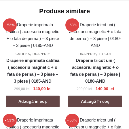
Produse similare
- 53%
- 53%
,
,
CATIFEA
DRAPERIE
DRAPERIE
TRICOT
Draperie imprimata catifea
Draperie tricot uni (
( accesoriu magnetic + o
accesoriu magnetic + o
fata de perna ) – 3 piese –
fata de perna ) – 3 piese |
3 piese | 0185-AND
0180-AND
Prețul
Prețul
Prețul
Prețul
140,00
lei
140,00
lei
299,00
lei
299,00
lei
inițial
curent
inițial
curent
a
este:
a
este:
Adaugă în coș
Adaugă în coș
fost:
140,00 lei.
fost:
140,00 l
299,00 lei.
299,00 lei.
- 53%
- 53%