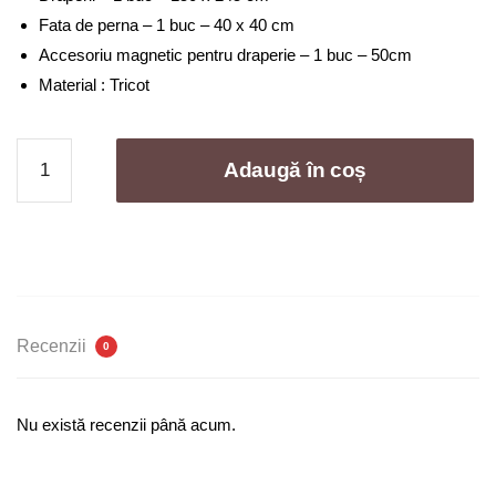
299,00 lei.
Fata de perna – 1 buc – 40 x 40 cm
Accesoriu magnetic pentru draperie – 1 buc – 50cm
Material : Tricot
Cantitate
Adaugă în coș
Draperie
tricot
uni
(
accesoriu
magnetic
+
Recenzii
0
o
fata
de
Nu există recenzii până acum.
perna
)
–