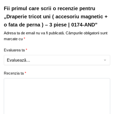
3
Fii primul care scrii o recenzie pentru
piese
„Draperie tricot uni ( accesoriu magnetic +
|
o fata de perna ) – 3 piese | 0174-AND”
0174-
AND
Adresa ta de email nu va fi publicată.
Câmpurile obligatorii sunt
marcate cu
*
Evaluarea ta
*
Recenzia ta
*