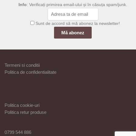
Info
: Verificați primirea email-ului și în căsuța spam/junk.
Sunt de accord să mă abonez la newsletter!
Termeni si conditii
Politica de confidentialitate
Politica cookie-uri
Politica retur produse
0799 544 886