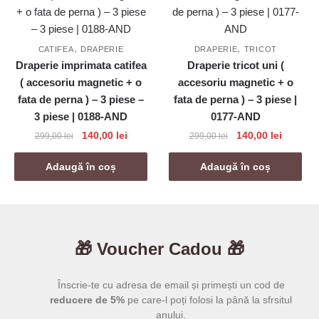
,
,
CATIFEA
DRAPERIE
DRAPERIE
TRICOT
Draperie imprimata catifea
Draperie tricot uni (
( accesoriu magnetic + o
accesoriu magnetic + o
fata de perna ) – 3 piese –
fata de perna ) – 3 piese |
3 piese | 0188-AND
0177-AND
Prețul
Prețul
Prețul
Prețul
140,00
lei
140,00
lei
299,00
lei
299,00
lei
inițial
curent
inițial
curent
a
este:
a
este:
Adaugă în coș
Adaugă în coș
fost:
140,00 lei.
fost:
140,00 l
299,00 lei.
299,00 lei.
🎁 Voucher Cadou 🎁
Înscrie-te cu adresa de email și primești un cod de
reducere de 5%
pe care-l poți folosi la până la sfrsitul
anului.