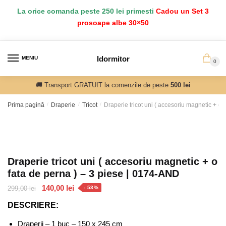
Salt
Sari
La orice comanda peste 250 lei primesti
Cadou un Set 3
la
la
prosoape albe 30×50
navigare
conținut
Idormitor
MENIU
0
🚚 Transport GRATUIT la comenzile de peste
500 lei
Prima pagină
/
Draperie
/
Tricot
/
Draperie tricot uni ( accesoriu magnetic + o 
Draperie tricot uni ( accesoriu magnetic + o
fata de perna ) – 3 piese | 0174-AND
Prețul
Prețul
140,00
lei
299,00
lei
- 53%
inițial
curent
DESCRIERE:
a
este:
fost:
140,00 lei.
Draperii – 1 buc – 150 x 245 cm