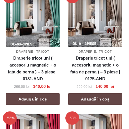
,
,
DRAPERIE
TRICOT
DRAPERIE
TRICOT
Draperie tricot uni (
Draperie tricot uni (
accesoriu magnetic + o
accesoriu magnetic + o
fata de perna ) – 3 piese |
fata de perna ) – 3 piese |
0181-AND
0175-AND
Prețul
Prețul
Prețul
Prețul
140,00
lei
140,00
lei
299,00
lei
299,00
lei
inițial
curent
inițial
curent
a
este:
a
este:
Adaugă în coș
Adaugă în coș
fost:
140,00 lei.
fost:
140,00 l
299,00 lei.
299,00 lei.
- 53%
- 53%