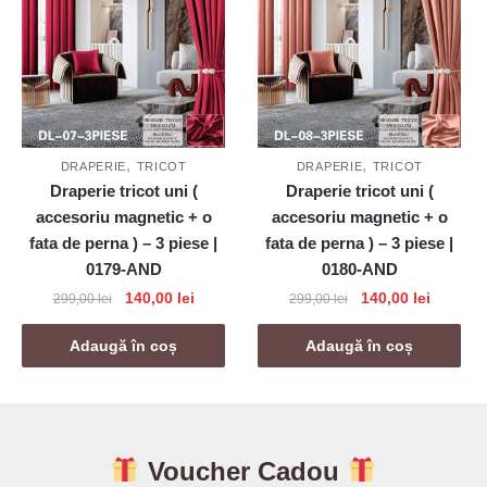
,
,
DRAPERIE
TRICOT
DRAPERIE
TRICOT
Draperie tricot uni (
Draperie tricot uni (
accesoriu magnetic + o
accesoriu magnetic + o
fata de perna ) – 3 piese |
fata de perna ) – 3 piese |
0179-AND
0180-AND
Prețul
Prețul
Prețul
Prețul
140,00
lei
140,00
lei
299,00
lei
299,00
lei
inițial
curent
inițial
curent
a
este:
a
este:
Adaugă în coș
Adaugă în coș
fost:
140,00 lei.
fost:
140,00 l
299,00 lei.
299,00 lei.
Voucher Cadou