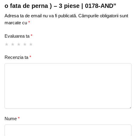
o fata de perna ) – 3 piese | 0178-AND”
0178-
AND
Adresa ta de email nu va fi publicată.
Câmpurile obligatorii sunt
marcate cu
*
Evaluarea ta
*
Recenzia ta
*
Nume
*