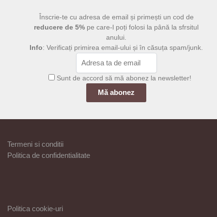
Înscrie-te cu adresa de email și primești un cod de
reducere de 5%
pe care-l poți folosi la până la sfrsitul
anului.
Info
: Verificați primirea email-ului și în căsuța spam/junk.
Sunt de accord să mă abonez la newsletter!
Termeni si conditii
Politica de confidentialitate
Politica cookie-uri