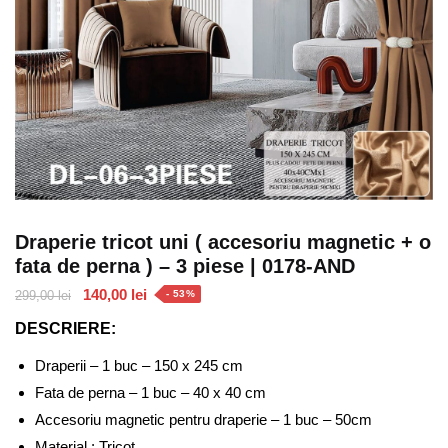
Draperie tricot uni ( accesoriu magnetic + o
fata de perna ) – 3 piese | 0178-AND
Prețul
Prețul
140,00
lei
299,00
lei
- 53%
inițial
curent
DESCRIERE:
a
este:
fost:
140,00 lei.
Draperii – 1 buc – 150 x 245 cm
299,00 lei.
Fata de perna – 1 buc – 40 x 40 cm
Accesoriu magnetic pentru draperie – 1 buc – 50cm
Material : Tricot