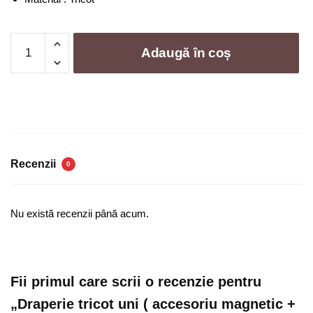
Cantitate
Adaugă în coș
Draperie
tricot
uni
(
accesoriu
magnetic
+
Recenzii
0
o
fata
de
Nu există recenzii până acum.
perna
)
–
3
Fii primul care scrii o recenzie pentru
piese
„Draperie tricot uni ( accesoriu magnetic +
|