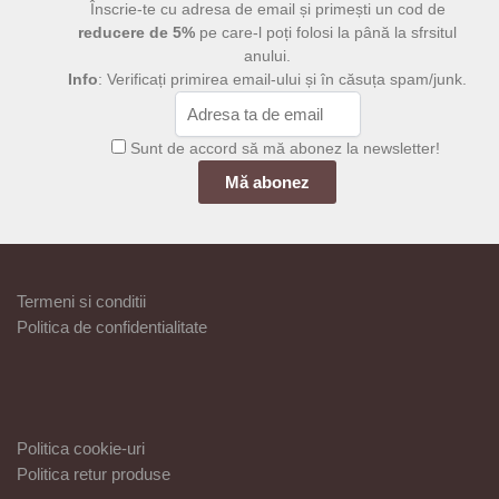
Înscrie-te cu adresa de email și primești un cod de
reducere de 5%
pe care-l poți folosi la până la sfrsitul
anului.
Info
: Verificați primirea email-ului și în căsuța spam/junk.
Sunt de accord să mă abonez la newsletter!
Termeni si conditii
Politica de confidentialitate
Politica cookie-uri
Politica retur produse