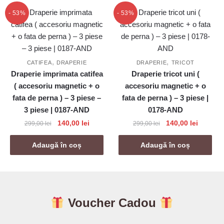
299,00 lei.
299,00 lei.
- 53%
- 53%
,
,
CATIFEA
DRAPERIE
DRAPERIE
TRICOT
Draperie imprimata catifea
Draperie tricot uni (
( accesoriu magnetic + o
accesoriu magnetic + o
fata de perna ) – 3 piese –
fata de perna ) – 3 piese |
3 piese | 0187-AND
0178-AND
Prețul
Prețul
Prețul
Prețul
140,00
lei
140,00
lei
299,00
lei
299,00
lei
inițial
curent
inițial
curent
a
este:
a
este:
Adaugă în coș
Adaugă în coș
fost:
140,00 lei.
fost:
140,00 l
299,00 lei.
299,00 lei.
Voucher Cadou