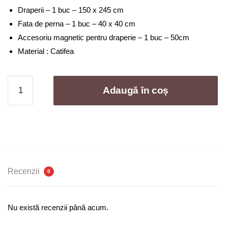
fost:
140,00 lei.
Draperii – 1 buc – 150 x 245 cm
299,00 lei.
Fata de perna – 1 buc – 40 x 40 cm
Accesoriu magnetic pentru draperie – 1 buc – 50cm
Material : Catifea
Cantitate
Adaugă în coș
Draperie
imprimata
catifea
(
accesoriu
magnetic
+
Recenzii
0
o
fata
de
Nu există recenzii până acum.
perna
)