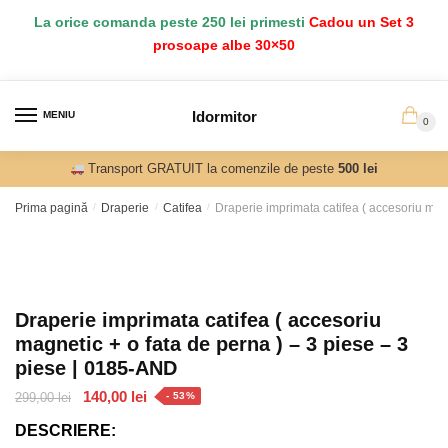
Salt
Sari
La orice comanda peste 250 lei primesti
Cadou un Set 3
la
la
prosoape albe 30×50
navigare
conținut
Idormitor
MENIU
0
Transport GRATUIT la comenzile de peste
500 lei
Prima pagină
/
Draperie
/
Catifea
/
Draperie imprimata catifea ( accesoriu mag
Draperie imprimata catifea ( accesoriu
magnetic + o fata de perna ) – 3 piese – 3
piese | 0185-AND
Prețul
Prețul
140,00
lei
299,00
lei
- 53%
inițial
curent
DESCRIERE:
a
este: