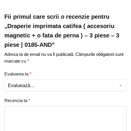
–
3
Fii primul care scrii o recenzie pentru
piese
„Draperie imprimata catifea ( accesoriu
–
magnetic + o fata de perna ) – 3 piese – 3
3
piese
piese | 0185-AND”
|
Adresa ta de email nu va fi publicată.
Câmpurile obligatorii sunt
0185-
marcate cu
*
AND
Evaluarea ta
*
Recenzia ta
*