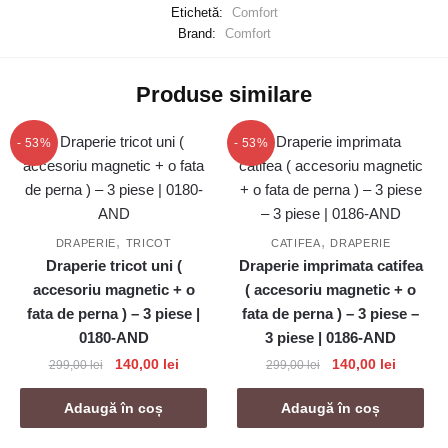
Etichetă:
Comfort
Brand:
Comfort
Produse similare
- 53%
- 53%
,
,
DRAPERIE
TRICOT
CATIFEA
DRAPERIE
Draperie tricot uni (
Draperie imprimata catifea
accesoriu magnetic + o
( accesoriu magnetic + o
fata de perna ) – 3 piese |
fata de perna ) – 3 piese –
0180-AND
3 piese | 0186-AND
Prețul
Prețul
Prețul
Prețul
140,00
lei
140,00
lei
299,00
lei
299,00
lei
inițial
curent
inițial
curent
a
este:
a
este:
Adaugă în coș
Adaugă în coș
fost:
140,00 lei.
fost:
140,00 l