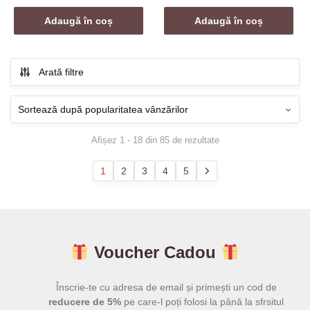
inițial
curent
inițial
curent
a
este:
a
este:
Adaugă în coș
Adaugă în coș
fost:
79,00 lei.
fost:
79,00 lei
179,00 lei.
179,00 lei.
Arată filtre
Sortat
Afișez 1 - 18 din 85 de rezultate
după
popularitate
1
2
3
4
5
Voucher Cadou
Înscrie-te cu adresa de email și primești un cod de
reducere de 5%
pe care-l poți folosi la până la sfrsitul