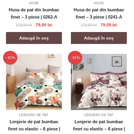
HUSE
HUSE
Husa de pat din bumbac
Husa de pat din bumbac
finet – 3 piese | 0262-A
finet – 3 piese | 0241-A
Prețul
Prețul
Prețul
Prețul
79,00
lei
79,00
lei
179,00
lei
179,00
lei
inițial
curent
inițial
curent
a
este:
a
este:
Adaugă în coș
Adaugă în coș
fost:
79,00 lei.
fost:
79,00 lei
179,00 lei.
179,00 lei.
- 42%
- 42%
LENJERII DE PAT
LENJERII DE PAT
Lenjerie de pat bumbac
Lenjerie de pat bumbac
finet cu elastic – 6 piese |
finet cu elastic – 6 piese |