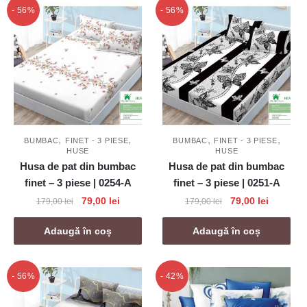
- 56%
- 56%
,
,
,
,
BUMBAC
FINET - 3 PIESE
BUMBAC
FINET - 3 PIESE
HUSE
HUSE
Husa de pat din bumbac
Husa de pat din bumbac
finet – 3 piese | 0254-A
finet – 3 piese | 0251-A
Prețul
Prețul
Prețul
Prețul
79,00
lei
79,00
lei
179,00
lei
179,00
lei
inițial
curent
inițial
curent
a
este:
a
este:
Adaugă în coș
Adaugă în coș
fost:
79,00 lei.
fost:
79,00 lei
179,00 lei.
179,00 lei.
- 56%
- 42%