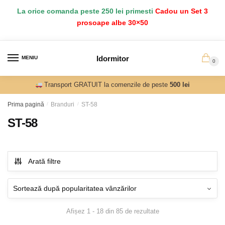
Salt
Sari
La orice comanda peste 250 lei primesti
Cadou un Set 3
la
la
prosoape albe 30×50
navigare
conținut
Idormitor
MENIU
0
Transport GRATUIT la comenzile de peste
500 lei
Prima pagină
/
Branduri
/
ST-58
ST-58
Arată filtre
Sortat
Afișez 1 - 18 din 85 de rezultate
după