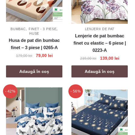
,
,
BUMBAC
FINET - 3 PIESE
LENJERII DE PAT
HUSE
Lenjerie de pat bumbac
Husa de pat din bumbac
finet cu elastic – 6 piese |
finet – 3 piese | 0265-A
0223-A
Prețul
Prețul
79,00
lei
179,00
lei
Prețul
Prețul
139,00
lei
239,00
lei
inițial
curent
inițial
curent
a
este:
a
este:
Adaugă în coș
Adaugă în coș
fost:
79,00 lei.
fost:
139,00 l
179,00 lei.
239,00 lei.
- 42%
- 56%