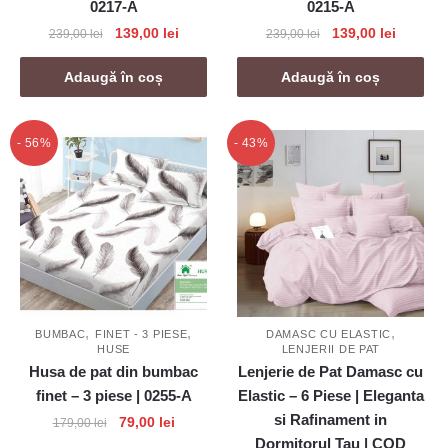
0217-A
0215-A
Prețul
Prețul
Prețul
Prețul
139,00
lei
139,00
lei
239,00
lei
239,00
lei
inițial
curent
inițial
curent
a
este:
a
este:
Adaugă în coș
Adaugă în coș
fost:
139,00 lei.
fost:
139,00 l
239,00 lei.
239,00 lei.
- 56%
- 43%
,
,
,
BUMBAC
FINET - 3 PIESE
DAMASC CU ELASTIC
HUSE
LENJERII DE PAT
Husa de pat din bumbac
Lenjerie de Pat Damasc cu
finet – 3 piese | 0255-A
Elastic – 6 Piese | Eleganta
si Rafinament in
Prețul
Prețul
79,00
lei
179,00
lei
inițial
curent
Dormitorul Tau | COD