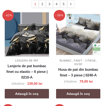
popularitate
1
2
3
4
5
- 42%
- 56%
,
,
LENJERII DE PAT
BUMBAC
FINET - 3 PIESE
HUSE
Lenjerie de pat bumbac
Husa de pat din bumbac
finet cu elastic – 6 piese |
finet – 3 piese | 0240-A
0210-A
Prețul
Prețul
79,00
lei
179,00
lei
Prețul
Prețul
139,00
lei
239,00
lei
inițial
curent
inițial
curent
a
este:
a
este:
Adaugă în coș
Adaugă în coș
fost:
79,00 lei
fost:
139,00 lei.
179,00 lei.
239,00 lei.