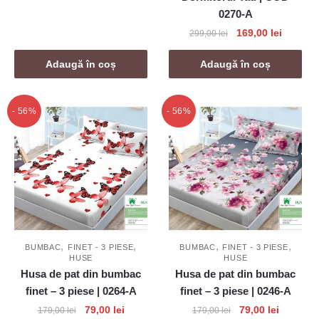
a
este:
0270-A
fost:
79,00 lei.
Prețul
Prețul
169,00
lei
299,00
lei
179,00 lei.
inițial
curent
a
este:
Adaugă în coș
Adaugă în coș
fost:
169,00 l
299,00 lei.
- 56%
- 56%
,
,
,
,
BUMBAC
FINET - 3 PIESE
BUMBAC
FINET - 3 PIESE
HUSE
HUSE
Husa de pat din bumbac
Husa de pat din bumbac
finet – 3 piese | 0264-A
finet – 3 piese | 0246-A
Prețul
Prețul
Prețul
Prețul
79,00
lei
79,00
lei
179,00
lei
179,00
lei