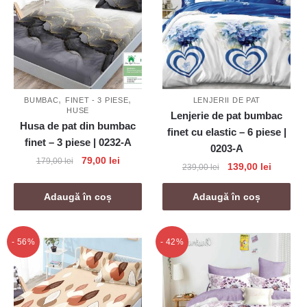
,
,
BUMBAC
FINET - 3 PIESE
LENJERII DE PAT
HUSE
Lenjerie de pat bumbac
Husa de pat din bumbac
finet cu elastic – 6 piese |
finet – 3 piese | 0232-A
0203-A
Prețul
Prețul
79,00
lei
179,00
lei
Prețul
Prețul
139,00
lei
239,00
lei
inițial
curent
inițial
curent
a
este:
a
este:
Adaugă în coș
Adaugă în coș
fost:
79,00 lei.
fost:
139,00 l
179,00 lei.
239,00 lei.
- 56%
- 42%