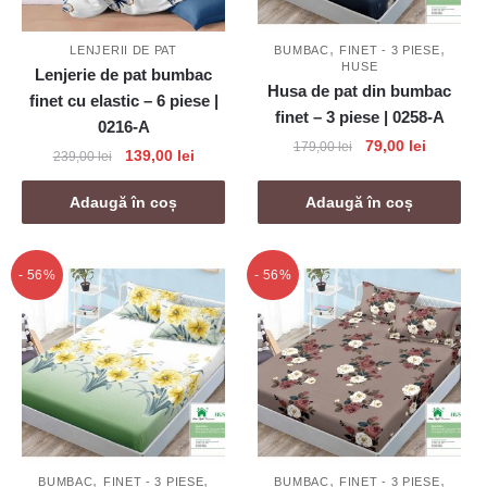
,
,
LENJERII DE PAT
BUMBAC
FINET - 3 PIESE
HUSE
Lenjerie de pat bumbac
Husa de pat din bumbac
finet cu elastic – 6 piese |
finet – 3 piese | 0258-A
0216-A
Prețul
Prețul
79,00
lei
179,00
lei
Prețul
Prețul
139,00
lei
239,00
lei
inițial
curent
inițial
curent
a
este:
a
este:
Adaugă în coș
Adaugă în coș
fost:
79,00 lei
fost:
139,00 lei.
179,00 lei.
239,00 lei.
- 56%
- 56%
,
,
,
,
BUMBAC
FINET - 3 PIESE
BUMBAC
FINET - 3 PIESE