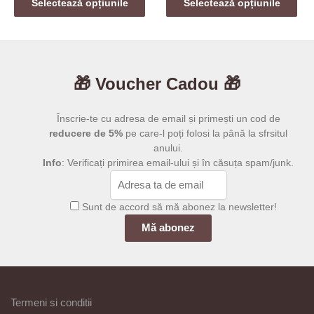
prețuri:
prețuri:
Selectează opțiunile
Selectează opțiunile
produs
produs
6,00 lei
59,00 le
are
are
până
până
mai
la
mai
la
39,00 lei
199,00 l
multe
multe
🎁 Voucher Cadou 🎁
variații.
variații.
Opțiunile
Opțiunile
pot
pot
Înscrie-te cu adresa de email și primești un cod de
fi
fi
reducere de 5%
pe care-l poți folosi la până la sfrsitul
anului.
alese
alese
Info
: Verificați primirea email-ului și în căsuța spam/junk.
în
în
pagina
pagina
produsului.
produsului.
Sunt de accord să mă abonez la newsletter!
Termeni si conditii