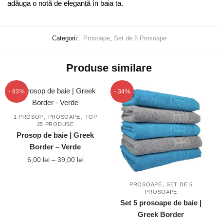
adăuga o notă de eleganță în baia ta.
Categorii:
Prosoape
,
Set de 6 Prosoape
Produse similare
- 83%
- 34%
,
,
1 PROSOP
PROSOAPE
TOP
25 PRODUSE
Prosop de baie | Greek
Border – Verde
Interval
6,00
lei
–
39,00
lei
de
Acest
prețuri:
,
PROSOAPE
SET DE 5
produs
6,00 lei
PROSOAPE
are
până
Set 5 prosoape de baie |
mai
la
Greek Border