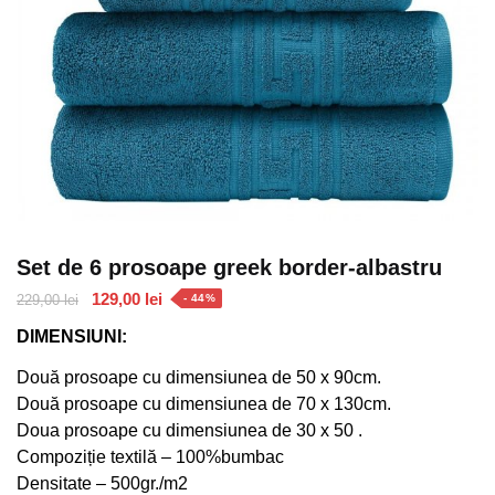
Set de 6 prosoape greek border-albastru
Prețul
Prețul
129,00
lei
229,00
lei
- 44%
inițial
curent
DIMENSIUNI:
a
este:
fost:
129,00 lei.
Două prosoape cu dimensiunea de 50 x 90cm.
229,00 lei.
Două prosoape cu dimensiunea de 70 x 130cm.
Doua prosoape cu dimensiunea de 30 x 50 .
Compoziție textilă – 100%bumbac
Densitate – 500gr./m2