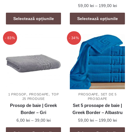
39,00 lei
multe
Interval
59,00
lei
–
199,00
lei
variații.
de
Acest
Opțiunile
prețuri:
Selectează opțiunile
Selectează opțiunile
produs
59,00 le
pot
are
până
fi
mai
la
- 83%
- 34%
alese
199,00 l
multe
în
variații.
pagina
Opțiunile
produsului.
pot
fi
alese
în
,
,
,
pagina
1 PROSOP
PROSOAPE
TOP
PROSOAPE
SET DE 5
25 PRODUSE
PROSOAPE
produsului.
Prosop de baie | Greek
Set 5 prosoape de baie |
Border – Gri
Greek Border – Albastru
Interval
Interval
6,00
lei
–
39,00
lei
59,00
lei
–
199,00
lei
de
de
Acest
Acest