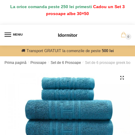
Salt
Sari
La orice comanda peste 250 lei primesti
Cadou un Set 3
la
la
prosoape albe 30×50
navigare
conținut
Idormitor
MENIU
0
🚚 Transport GRATUIT la comenzile de peste
500 lei
Prima pagină
/
Prosoape
/
Set de 6 Prosoape
/
Set de 6 prosoape greek borde
🔍