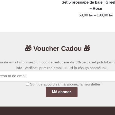
Opțiunile
Set 5 prosoape de baie | Gre
pot
– Rosu
fi
I
59,00
lei
–
199,00
lei
alese
d
Acest
p
în
produs
5
pagina
p
are
produsului.
l
mai
🎁 Voucher Cadou 🎁
1
multe
variații.
sa de email și primești un cod de
reducere de 5%
pe care-l poți folosi l
Opțiunile
Info
: Verificați primirea email-ului și în căsuța spam/junk.
pot
fi
alese
Sunt de accord să mă abonez la newsletter!
în
pagina
produsului