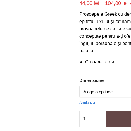
I
44,00
lei
–
104,00
lei
d
Prosoapele Greek cu dens
p
epitetul luxului și rafina
4
prosoapele de calitate s
concepute pentru a-ți ofe
p
îngrijirii personale și p
l
baia ta.
1
Culoare : coral
Dimensiune
Anulează
Cantitate
Set
6