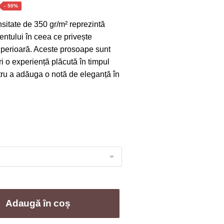
nterval
- 50%
e
itate de 350 gr/m² reprezintă
rețuri:
mentului în ceea ce privește
4,00 lei
uperioară. Aceste prosoape sunt
ri o experiență plăcută în timpul
ână
entru a adăuga o notă de eleganță în
a
04,00 lei
Adaugă în coș