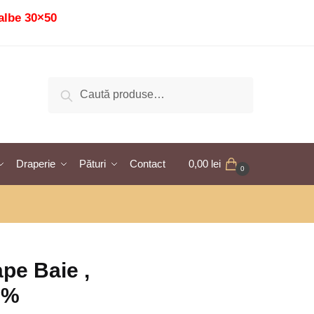
albe 30×50
Caută
Caută
după:
Draperie
Pături
Contact
0,00
lei
0
pe Baie ,
0%