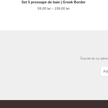
Set 5 prosoape de baie | Greek Border
Interval
59,00
lei
–
199,00
lei
de
Acest
prețuri:
produs
59,00 lei
până
are
la
mai
199,00 lei
multe
variații.
Opțiunile
Înscrie-te cu adre
pot
fi
alese
în
pagina
produsului.