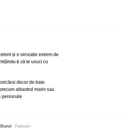
elent și o senzație extrem de
rmițându-ți să te usuci cu
 oricărui decor de baie.
, precum albastrul marin sau
le personale
Brand:
Pakistan