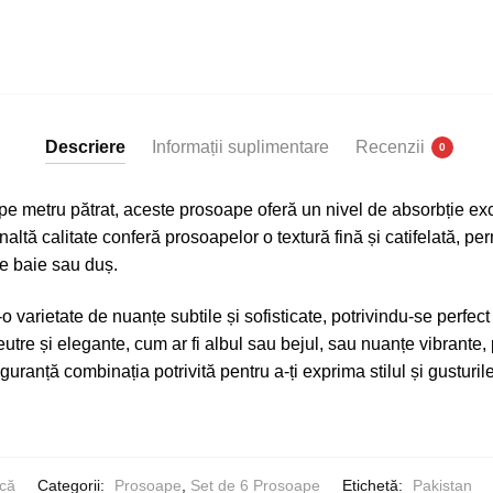
Prosoape
Baie
,
Bumbac
100%
Descriere
Informații suplimentare
Recenzii
0
pe metru pătrat, aceste prosoape oferă un nivel de absorbție exc
naltă calitate conferă prosoapelor o textură fină și catifelată, pe
re baie sau duș.
-o varietate de nuanțe subtile și sofisticate, potrivindu-se perfect
neutre și elegante, cum ar fi albul sau bejul, sau nuanțe vibrante
guranță combinația potrivită pentru a-ți exprima stilul și gusturi
ică
Categorii:
Prosoape
,
Set de 6 Prosoape
Etichetă:
Pakistan