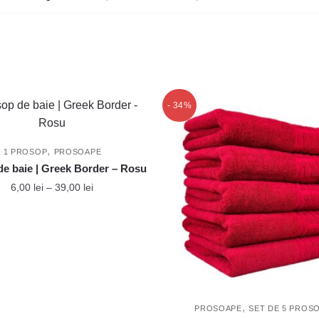
- 34%
,
1 PROSOP
PROSOAPE
e baie | Greek Border – Rosu
Interval
6,00
lei
–
39,00
lei
de
Acest
prețuri:
produs
6,00 lei
până
are
la
mai
39,00 lei
multe
variații.
,
PROSOAPE
SET DE 5 PROS