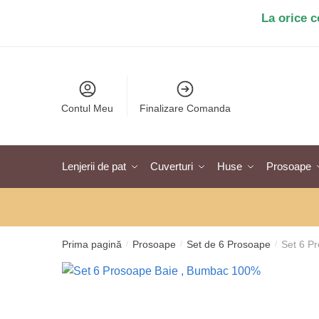
Salt
Sari
La orice 
la
la
navigare
conținut
Contul Meu
Finalizare Comanda
Lenjerii de pat
Cuverturi
Huse
Prosoape
Prima pagină
Prosoape
Set de 6 Prosoape
Set 6 P
/
/
/