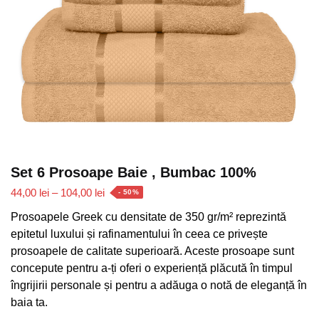
Set 6 Prosoape Baie , Bumbac 100%
Interval
44,00
lei
–
104,00
lei
- 50%
de
Prosoapele Greek cu densitate de 350 gr/m² reprezintă
prețuri:
epitetul luxului și rafinamentului în ceea ce privește
44,00 lei
prosoapele de calitate superioară. Aceste prosoape sunt
până
concepute pentru a-ți oferi o experiență plăcută în timpul
la
îngrijirii personale și pentru a adăuga o notă de eleganță în
104,00 lei
baia ta.