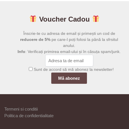
mai
la
mai
la
39,00 lei
multe
199,00 lei
multe
variații.
Voucher Cadou
variații.
Opțiunile
Opțiunile
pot
pot
Înscrie-te cu adresa de email și primești un cod de
fi
fi
reducere de 5%
pe care-l poți folosi la până la sfrsitul
alese
anului.
alese
în
Info
: Verificați primirea email-ului și în căsuța spam/junk.
în
pagina
pagina
produsului.
produsului.
Sunt de accord să mă abonez la newsletter!
Termeni si conditii
Politica de confidentialitate