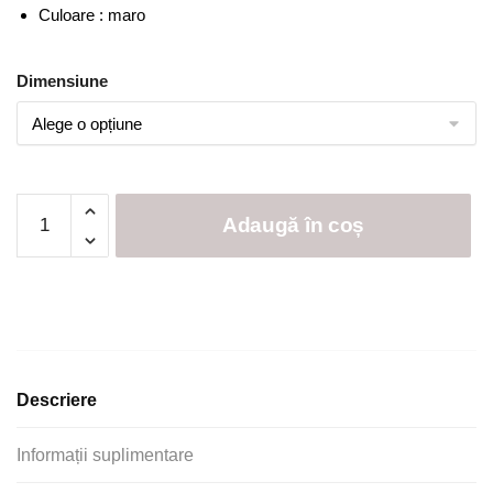
Culoare : maro
Dimensiune
Cantitate
Adaugă în coș
Set
6
Prosoape
Baie
,
Bumbac
100%
Descriere
Informații suplimentare