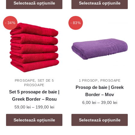
Acest
prețuri:
Selectează opțiunile
Selectează opțiunile
produs
59,00 le
produs
6,00 lei
are
până
are
până
mai
la
mai
la
- 34%
- 83%
199,00 l
multe
39,00 lei
multe
variații.
variații.
Opțiunile
Opțiunile
pot
pot
fi
fi
alese
alese
în
în
pagina
,
,
pagina
PROSOAPE
SET DE 5
1 PROSOP
PROSOAPE
produsului.
PROSOAPE
Prosop de baie | Greek
produsului.
Set 5 prosoape de baie |
Border – Mov
Greek Border – Rosu
Interval
6,00
lei
–
39,00
lei
Interval
59,00
lei
–
199,00
lei
de
de
Acest
prețuri:
Acest
prețuri:
Selectează opțiunile
Selectează opțiunile
produs
6,00 lei
produs
59,00 lei
are
până
are
până