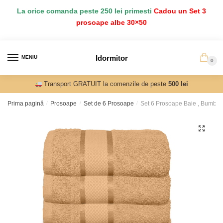
Salt
Sari
La orice comanda peste 250 lei primesti
Cadou un Set 3
la
la
prosoape albe 30×50
navigare
conținut
Idormitor
MENIU
0
Transport GRATUIT la comenzile de peste
500 lei
Prima pagină
/
Prosoape
/
Set de 6 Prosoape
/
Set 6 Prosoape Baie , Bumba