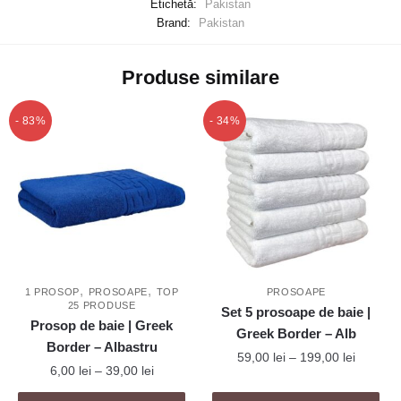
Etichetă:
Pakistan
Brand:
Pakistan
Produse similare
- 83%
- 34%
,
,
1 PROSOP
PROSOAPE
TOP
PROSOAPE
25 PRODUSE
Set 5 prosoape de baie |
Prosop de baie | Greek
Greek Border – Alb
Border – Albastru
Interval
59,00
lei
–
199,00
lei
Interval
6,00
lei
–
39,00
lei
de
de
Acest
prețuri: