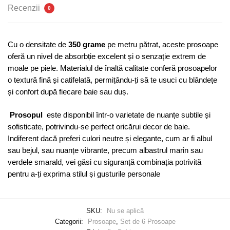
Recenzii
0
Cu o densitate de
350 grame
pe metru pătrat, aceste prosoape
oferă un nivel de absorbție excelent și o senzație extrem de
moale pe piele. Materialul de înaltă calitate conferă prosoapelor
o textură fină și catifelată, permițându-ți să te usuci cu blândețe
și confort după fiecare baie sau duș.
Prosopul
este disponibil într-o varietate de nuanțe subtile și
sofisticate, potrivindu-se perfect oricărui decor de baie.
Indiferent dacă preferi culori neutre și elegante, cum ar fi albul
sau bejul, sau nuanțe vibrante, precum albastrul marin sau
verdele smarald, vei găsi cu siguranță combinația potrivită
pentru a-ți exprima stilul și gusturile personale
SKU:
Nu se aplică
Categorii:
Prosoape
,
Set de 6 Prosoape