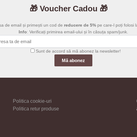
199,00 lei
l
mai
multe
🎁 Voucher Cadou 🎁
1
multe
variații.
variații.
Opțiunile
sa de email și primești un cod de
reducere de 5%
pe care-l poți folosi l
Opțiunile
pot
Info
: Verificați primirea email-ului și în căsuța spam/junk.
pot
fi
fi
alese
alese
în
Sunt de accord să mă abonez la newsletter!
în
pagina
pagina
produsului.
produsului
Politica cookie-uri
Politica retur produse