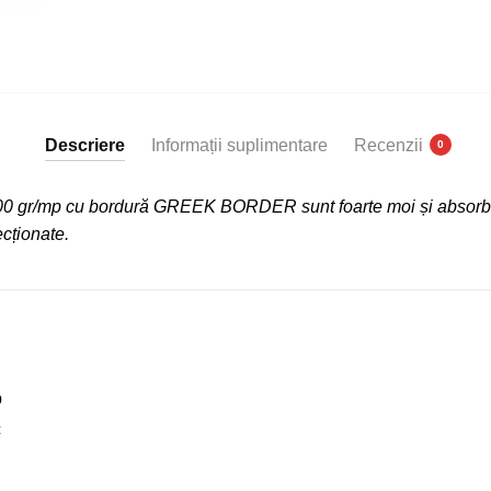
|
Greek
Border
Descriere
Informații suplimentare
Recenzii
0
00 gr/mp cu bordură GREEK BORDER sunt foarte moi și absorba
cționate.
p
c