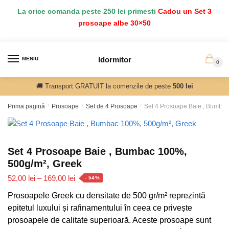
Salt
Sari
La orice comanda peste 250 lei primesti
Cadou un Set 3
la
la
prosoape albe 30×50
navigare
conținut
Idormitor
MENIU
0
🚚 Transport GRATUIT la comenzile de peste
500 lei
Prima pagină
/
Prosoape
/
Set de 4 Prosoape
/
Set 4 Prosoape Baie , Bumba
Set 4 Prosoape Baie , Bumbac 100%,
500g/m², Greek
Interval
52,00
lei
–
169,00
lei
- 54%
de
Prosoapele Greek cu densitate de 500 gr/m² reprezintă
prețuri:
epitetul luxului și rafinamentului în ceea ce privește
52,00 lei
prosoapele de calitate superioară. Aceste prosoape sunt
până