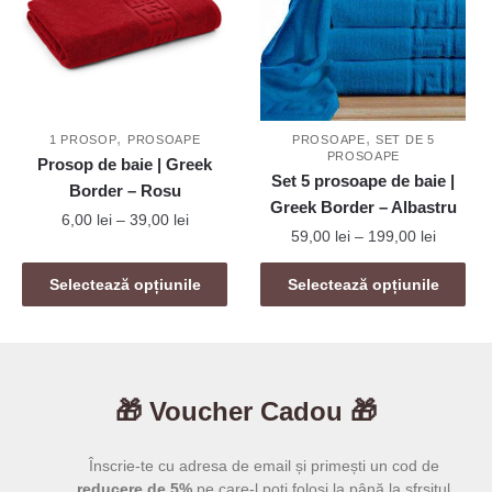
Opțiunile
Opțiunile
pot
pot
fi
fi
alese
alese
în
în
,
,
pagina
pagina
1 PROSOP
PROSOAPE
PROSOAPE
SET DE 5
PROSOAPE
Prosop de baie | Greek
produsului.
produsului.
Set 5 prosoape de baie |
Border – Rosu
Greek Border – Albastru
Interval
6,00
lei
–
39,00
lei
Interval
59,00
lei
–
199,00
lei
de
de
Acest
prețuri:
Acest
prețuri:
Selectează opțiunile
Selectează opțiunile
produs
6,00 lei
produs
59,00 le
are
până
are
până
mai
la
mai
la
39,00 lei
multe
199,00 l
multe
variații.
🎁 Voucher Cadou 🎁
variații.
Opțiunile
Opțiunile
pot
pot
Înscrie-te cu adresa de email și primești un cod de
fi
fi
reducere de 5%
pe care-l poți folosi la până la sfrsitul