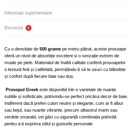
500g/m²,
Greek
Informații suplimentare
Recenzii
0
Cu o densitate de
500 grame
pe metru pătrat, aceste prosoape
oferă un nivel de absorbție excelent și o senzație extrem de
moale pe piele. Materialul de înaltă calitate conferă prosoapelor
o textură fină și catifelată, permițându-ți să te usuci cu blândețe
și confort după fiecare baie sau duș.
Prosopul Greek
este disponibil într-o varietate de nuanțe
subtile și sofisticate, potrivindu-se perfect oricărui decor de baie.
Indiferent dacă preferi culori neutre și elegante, cum ar fi albul
sau bejul, sau nuanțe vibrante, precum albastrul marin sau
verdele smarald, vei găsi cu siguranță combinația potrivită
pentru a-ți exprima stilul și gusturile personale