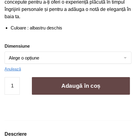
concepute pentru a-ți oferi o experiență plăcută în timpul
la
îngrijirii personale și pentru a adăuga o notă de eleganță în
169,00 lei
baia ta.
Culoare : albastru deschis
Dimensiune
Anulează
Cantitate
Adaugă în coș
Set
4
Prosoape
Baie
,
Bumbac
100%,
Descriere