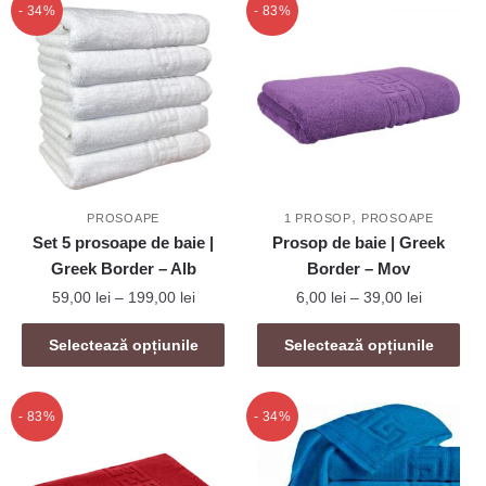
- 34%
- 83%
,
PROSOAPE
1 PROSOP
PROSOAPE
Set 5 prosoape de baie |
Prosop de baie | Greek
Greek Border – Alb
Border – Mov
Interval
Interval
59,00
lei
–
199,00
lei
6,00
lei
–
39,00
lei
de
de
Acest
Acest
prețuri:
prețuri:
Selectează opțiunile
Selectează opțiunile
produs
produs
59,00 lei
6,00 lei
are
are
până
până
mai
la
mai
la
- 83%
- 34%
199,00 lei
39,00 lei
multe
multe
variații.
variații.