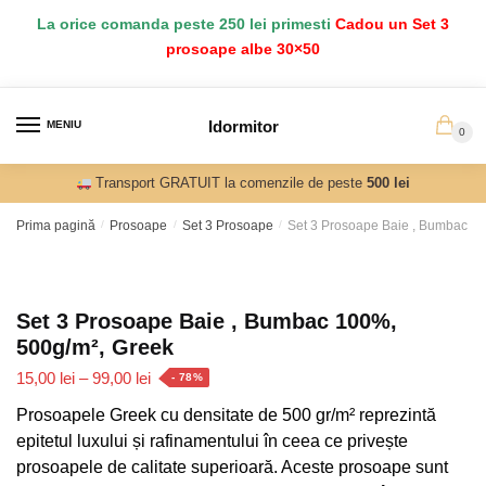
Salt
Sari
La orice comanda peste 250 lei primesti
Cadou un Set 3
la
la
prosoape albe 30×50
navigare
conținut
Idormitor
MENIU
0
Transport GRATUIT la comenzile de peste
500 lei
Prima pagină
/
Prosoape
/
Set 3 Prosoape
/
Set 3 Prosoape Baie , Bumbac 1
Set 3 Prosoape Baie , Bumbac 100%,
500g/m², Greek
Interval
15,00
lei
–
99,00
lei
- 78%
de
Prosoapele Greek cu densitate de 500 gr/m² reprezintă
prețuri:
epitetul luxului și rafinamentului în ceea ce privește
15,00 lei
prosoapele de calitate superioară. Aceste prosoape sunt
până