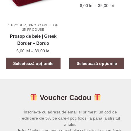
fi
fi
Interval
6,00
lei
–
39,00
lei
alese
alese
de
Acest
în
în
prețuri:
produs
,
,
6,00 lei
pagina
pagina
1 PROSOP
PROSOAPE
TOP
25 PRODUSE
are
până
produsului.
produsului.
Prosop de baie | Greek
mai
la
Border – Bordo
39,00 lei
multe
Interval
6,00
lei
–
39,00
lei
variații.
de
Opțiunile
Acest
prețuri:
Selectează opțiunile
Selectează opțiunile
pot
produs
6,00 lei
fi
are
până
alese
mai
la
în
39,00 lei
multe
pagina
Voucher Cadou
variații.
produsului.
Opțiunile
pot
Înscrie-te cu adresa de email și primești un cod de
fi
reducere de 5%
pe care-l poți folosi la până la sfrsitul
anului.
alese
Info
: Verificați primirea email-ului și în căsuța spam/junk.