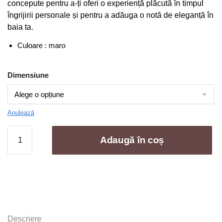
concepute pentru a-ți oferi o experiență plăcută în timpul
la
îngrijirii personale și pentru a adăuga o notă de eleganță în
99,00 lei
baia ta.
Culoare : maro
Dimensiune
Anulează
Cantitate
Adaugă în coș
Set
3
Prosoape
Baie
,
Bumbac
100%,
Descriere