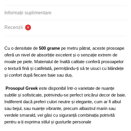
500g/m²,
Greek
Informații suplimentare
Recenzii
0
Cu o densitate de
500 grame
pe metru pătrat, aceste prosoape
oferă un nivel de absorbție excelent și o senzație extrem de
moale pe piele. Materialul de înaltă calitate conferă prosoapelor
o textură fină și catifelată, permițându-ți să te usuci cu blândețe
și confort după fiecare baie sau duș.
Prosopul Greek
este disponibil într-o varietate de nuanțe
subtile și sofisticate, potrivindu-se perfect oricărui decor de baie.
Indiferent dacă preferi culori neutre și elegante, cum ar fi albul
sau bejul, sau nuanțe vibrante, precum albastrul marin sau
verdele smarald, vei găsi cu siguranță combinația potrivită
pentru a-ți exprima stilul și gusturile personale