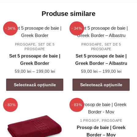
Produse similare
- 34%
- 34%
,
,
PROSOAPE
SET DE 5
PROSOAPE
SET DE 5
PROSOAPE
PROSOAPE
Set 5 prosoape de baie |
Set 5 prosoape de baie |
Greek Border
Greek Border – Albastru
Interval
Interval
59,00
lei
–
199,00
lei
59,00
lei
–
199,00
lei
de
de
Acest
Acest
prețuri:
prețuri:
Selectează opțiunile
Selectează opțiunile
produs
produs
59,00 lei
59,00 le
are
are
până
până
mai
la
mai
la
- 83%
- 83%
199,00 lei
199,00 l
multe
multe
variații.
variații.
,
1 PROSOP
PROSOAPE
Opțiunile
Opțiunile
Prosop de baie | Greek
pot
pot
Border – Mov