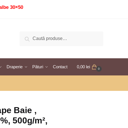
albe 30×50
Caută
Caută
după:
Draperie
Pături
Contact
0,00
lei
0
pe Baie ,
%, 500g/m²,