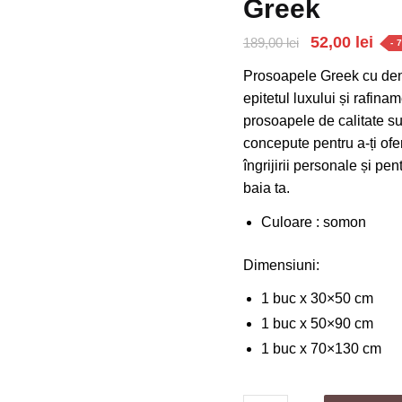
Greek
Prețul
Preț
52,00
lei
189,00
lei
- 
inițial
cur
Prosoapele Greek cu dens
a
este
epitetul luxului și rafina
fost:
52,0
prosoapele de calitate s
concepute pentru a-ți ofe
189,00 lei.
îngrijirii personale și p
baia ta.
Culoare : somon
Dimensiuni:
1 buc x 30×50 cm
1 buc x 50×90 cm
1 buc x 70×130 cm