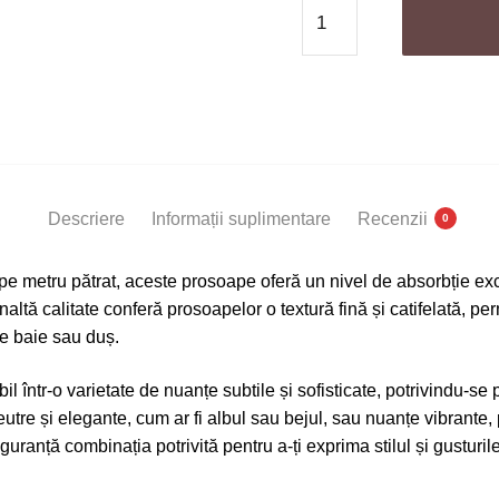
Cantitate
Set
3
Prosoape
Baie
,
Bumbac
100%,
Descriere
Informații suplimentare
Recenzii
0
500g/m²,
Greek
pe metru pătrat, aceste prosoape oferă un nivel de absorbție exc
naltă calitate conferă prosoapelor o textură fină și catifelată, pe
re baie sau duș.
il într-o varietate de nuanțe subtile și sofisticate, potrivindu-se 
neutre și elegante, cum ar fi albul sau bejul, sau nuanțe vibrante
guranță combinația potrivită pentru a-ți exprima stilul și gusturi