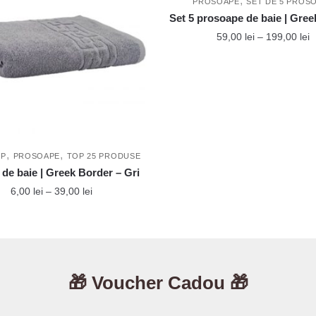
,
PROSOAPE
SET DE 5 PROS
Set 5 prosoape de baie | Gre
I
59,00
lei
–
199,00
lei
d
Acest
p
produs
5
p
are
l
mai
1
multe
variații.
,
,
OP
PROSOAPE
TOP 25 PRODUSE
Opțiunile
de baie | Greek Border – Gri
pot
Interval
6,00
lei
–
39,00
lei
fi
de
Acest
prețuri:
alese
produs
6,00 lei
în
până
are
pagina
la
mai
produsului
🎁 Voucher Cadou 🎁
39,00 lei
multe
variații.