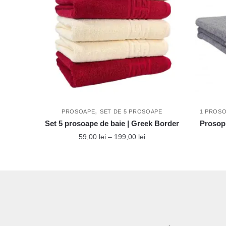
,
PROSOAPE
SET DE 5 PROSOAPE
1 PROS
Set 5 prosoape de baie | Greek Border
Prosop 
Interval
59,00
lei
–
199,00
lei
de
Acest
prețuri:
produs
59,00 lei
până
are
la
mai
199,00 lei
multe
variații.