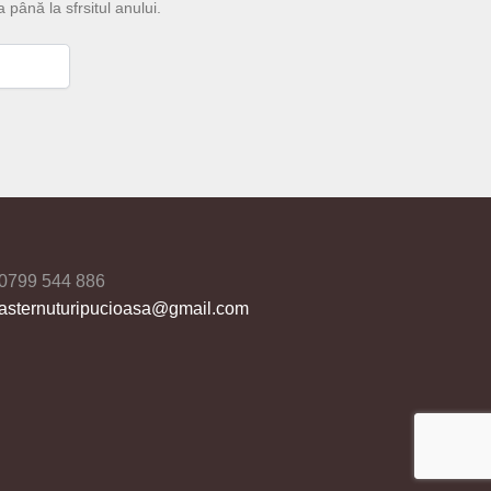
a până la sfrsitul anului.
0799 544 886
asternuturipucioasa@gmail.com