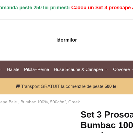
comanda peste 250 lei primesti
Cadou un Set 3 prosoape 
Idormitor
Halate
Pilota+Perne
Huse Scaune & Canapea
Covoare
🚚 Transport GRATUIT la comenzile de peste
500 lei
oape Baie , Bumbac 100%, 500g/m², Greek
Set 3 Prosoa
Bumbac 100