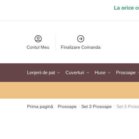
Salt
Sari
La orice 
la
la
navigare
conținut
Contul Meu
Finalizare Comanda
Lenjerii de pat
Cuverturi
Huse
Prosoape
Prima pagină
Prosoape
Set 3 Prosoape
Set 3 Pros
/
/
/