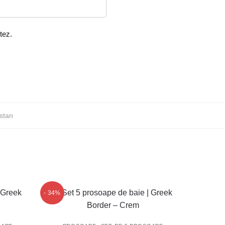
tez.
stan
- 34%