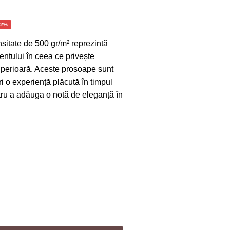
ul
72%
ent
itate de 500 gr/m² reprezintă
:
mentului în ceea ce privește
0 lei.
uperioară. Aceste prosoape sunt
ri o experiență plăcută în timpul
entru a adăuga o notă de eleganță în