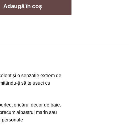
Adaugă în coș
elent și o senzație extrem de
rmițându-ți să te usuci cu
perfect oricărui decor de baie.
, precum albastrul marin sau
le personale