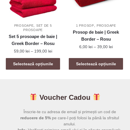
fi
fi
alese
alese
în
în
,
,
pagina
pagina
PROSOAPE
SET DE 5
1 PROSOP
PROSOAPE
PROSOAPE
Prosop de baie | Greek
produsului.
produsului.
Set 5 prosoape de baie |
Border – Rosu
Greek Border – Rosu
Interval
6,00
lei
–
39,00
lei
Interval
59,00
lei
–
199,00
lei
de
de
Acest
prețuri:
Acest
prețuri:
Selectează opțiunile
Selectează opțiunile
produs
6,00 lei
produs
59,00 lei
are
până
are
până
mai
la
mai
la
39,00 lei
multe
199,00 lei
multe
variații.
Voucher Cadou
variații.
Opțiunile
Opțiunile
pot
pot
Înscrie-te cu adresa de email și primești un cod de
fi
fi
reducere de 5%
pe care-l poți folosi la până la sfrsitul
alese
anului.
alese
în