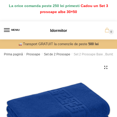
Salt
Sari
La orice comanda peste 250 lei primesti
Cadou un Set 3
la
la
prosoape albe 30×50
navigare
conținut
Idormitor
MENIU
0
Transport GRATUIT la comenzile de peste
500 lei
Prima pagină
/
Prosoape
/
Set de 2 Prosoape
/
Set 2 Prosoape Baie , Bumba