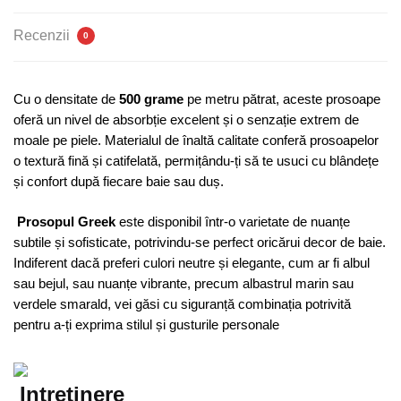
Recenzii
0
Cu o densitate de
500 grame
pe metru pătrat, aceste prosoape
oferă un nivel de absorbție excelent și o senzație extrem de
moale pe piele. Materialul de înaltă calitate conferă prosoapelor
o textură fină și catifelată, permițându-ți să te usuci cu blândețe
și confort după fiecare baie sau duș.
Prosopul Greek
este disponibil într-o varietate de nuanțe
subtile și sofisticate, potrivindu-se perfect oricărui decor de baie.
Indiferent dacă preferi culori neutre și elegante, cum ar fi albul
sau bejul, sau nuanțe vibrante, precum albastrul marin sau
verdele smarald, vei găsi cu siguranță combinația potrivită
pentru a-ți exprima stilul și gusturile personale
Intretinere