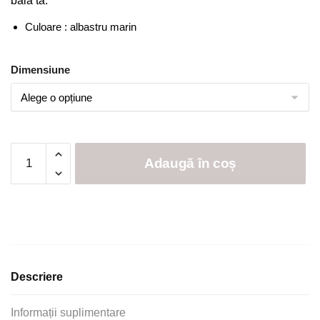
baia ta.
Culoare : albastru marin
Dimensiune
Cantitate
Adaugă în coș
Set
2
Prosoape
Baie
,
Bumbac
100%,
Descriere
500g/m²,
Greek
Informații suplimentare