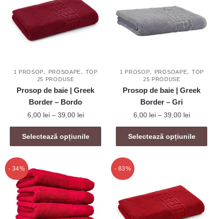
,
,
,
,
1 PROSOP
PROSOAPE
TOP
1 PROSOP
PROSOAPE
TOP
25 PRODUSE
25 PRODUSE
Prosop de baie | Greek
Prosop de baie | Greek
Border – Bordo
Border – Gri
Interval
Interval
6,00
lei
–
39,00
lei
6,00
lei
–
39,00
lei
de
de
Acest
Acest
prețuri:
prețuri:
Selectează opțiunile
Selectează opțiunile
produs
produs
6,00 lei
6,00 lei
are
are
până
până
mai
la
mai
la
- 34%
- 83%
39,00 lei
39,00 lei
multe
multe
variații.
variații.
Opțiunile
Opțiunile
pot
pot