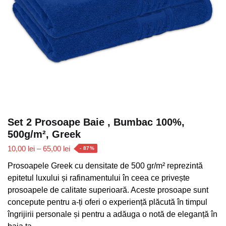
Set 2 Prosoape Baie , Bumbac 100%,
500g/m², Greek
Interval
10,00
lei
–
65,00
lei
- 87%
de
Prosoapele Greek cu densitate de 500 gr/m² reprezintă
prețuri:
epitetul luxului și rafinamentului în ceea ce privește
10,00 lei
prosoapele de calitate superioară. Aceste prosoape sunt
până
concepute pentru a-ți oferi o experiență plăcută în timpul
la
îngrijirii personale și pentru a adăuga o notă de eleganță în
65,00 lei