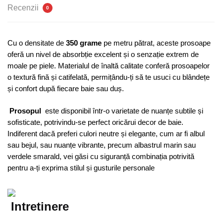
Recenzii
0
Cu o densitate de
350 grame
pe metru pătrat, aceste prosoape
oferă un nivel de absorbție excelent și o senzație extrem de
moale pe piele. Materialul de înaltă calitate conferă prosoapelor
o textură fină și catifelată, permițându-ți să te usuci cu blândețe
și confort după fiecare baie sau duș.
Prosopul
este disponibil într-o varietate de nuanțe subtile și
sofisticate, potrivindu-se perfect oricărui decor de baie.
Indiferent dacă preferi culori neutre și elegante, cum ar fi albul
sau bejul, sau nuanțe vibrante, precum albastrul marin sau
verdele smarald, vei găsi cu siguranță combinația potrivită
pentru a-ți exprima stilul și gusturile personale
Intretinere