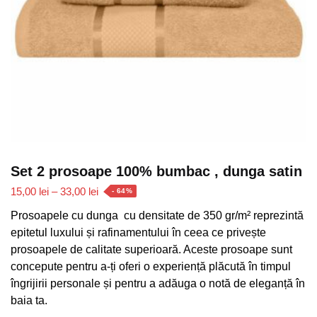
Set 2 prosoape 100% bumbac , dunga satin
Interval
15,00
lei
–
33,00
lei
- 64%
de
Prosoapele cu dunga cu densitate de 350 gr/m² reprezintă
prețuri:
epitetul luxului și rafinamentului în ceea ce privește
15,00 lei
prosoapele de calitate superioară. Aceste prosoape sunt
până
concepute pentru a-ți oferi o experiență plăcută în timpul
la
îngrijirii personale și pentru a adăuga o notă de eleganță în
33,00 lei
baia ta.