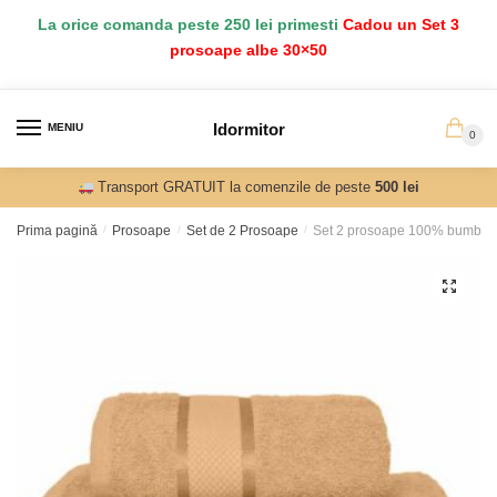
Salt
Sari
La orice comanda peste 250 lei primesti
Cadou un Set 3
la
la
prosoape albe 30×50
navigare
conținut
Idormitor
MENIU
0
Transport GRATUIT la comenzile de peste
500 lei
Prima pagină
/
Prosoape
/
Set de 2 Prosoape
/
Set 2 prosoape 100% bumbac 