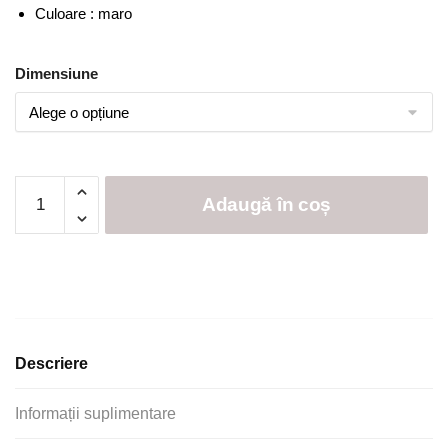
Culoare : maro
Dimensiune
Cantitate
Adaugă în coș
Set
2
prosoape
100%
bumbac
,
dunga
Descriere
satin
Informații suplimentare