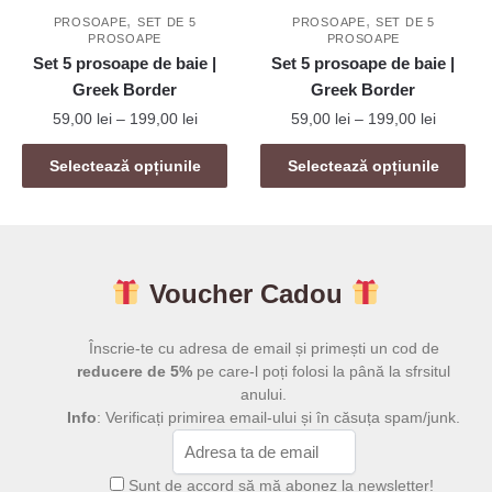
pagina
,
,
pagina
PROSOAPE
SET DE 5
PROSOAPE
SET DE 5
produsului.
PROSOAPE
PROSOAPE
produsului.
Set 5 prosoape de baie |
Set 5 prosoape de baie |
Greek Border
Greek Border
Interval
Interval
59,00
lei
–
199,00
lei
59,00
lei
–
199,00
lei
de
de
Acest
Acest
prețuri:
prețuri:
Selectează opțiunile
Selectează opțiunile
produs
produs
59,00 lei
59,00 le
are
are
până
până
mai
la
mai
la
199,00 lei
199,00 l
multe
multe
Voucher Cadou
variații.
variații.
Opțiunile
Opțiunile
pot
pot
Înscrie-te cu adresa de email și primești un cod de
fi
fi
reducere de 5%
pe care-l poți folosi la până la sfrsitul
anului.
alese
alese
Info
: Verificați primirea email-ului și în căsuța spam/junk.
în
în
pagina
pagina
produsului.
produsului.
Sunt de accord să mă abonez la newsletter!