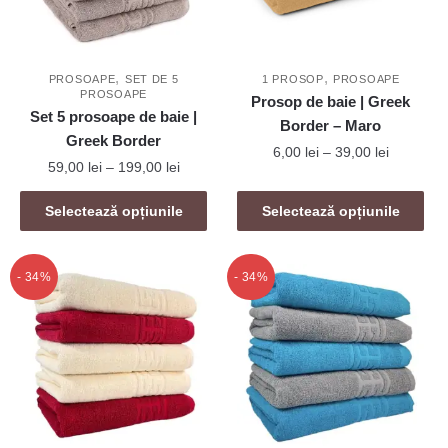
,
,
PROSOAPE
SET DE 5
1 PROSOP
PROSOAPE
PROSOAPE
Prosop de baie | Greek
Set 5 prosoape de baie |
Border – Maro
Greek Border
Interval
6,00
lei
–
39,00
lei
Interval
59,00
lei
–
199,00
lei
de
de
Acest
prețuri:
Acest
prețuri:
Selectează opțiunile
Selectează opțiunile
produs
6,00 lei
produs
59,00 lei
are
până
are
până
mai
la
mai
la
- 34%
- 34%
39,00 lei
multe
199,00 lei
multe
variații.
variații.
Opțiunile
Opțiunile
pot
pot
fi
fi
alese
alese
în
în