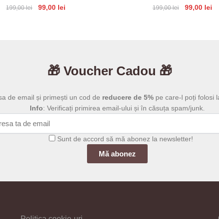
Prețul
Prețul
Prețul
Pr
99,00
lei
99,00
lei
199,00
lei
199,00
lei
inițial
curent
inițial
cu
a
este:
a
es
fost:
99,00 lei.
fost:
99
199,00 lei.
199,00 lei.
🎁 Voucher Cadou 🎁
sa de email și primești un cod de
reducere de 5%
pe care-l poți folosi l
Info
: Verificați primirea email-ului și în căsuța spam/junk.
Sunt de accord să mă abonez la newsletter!
Politica cookie-uri