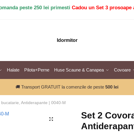
comanda peste 250 lei primesti
Cadou un Set 3 prosoape 
Idormitor
Halate
Pilota+Perne
Huse Scaune & Canapea
Covoare
🚚 Transport GRATUIT la comenzile de peste
500 lei
 bucatarie, Antiderapante | 0040-M
Set 2 Covora
🔍
Antiderapan