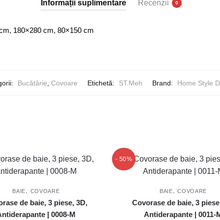
Informații suplimentare
Recenzii
0
0040-
M
cm, 180×280 cm, 80×150 cm
orii:
Bucătărie
,
Covoare
Etichetă:
ST.Meh
Brand:
Home Style D
- 50%
,
,
BAIE
COVOARE
BAIE
COVOARE
rase de baie, 3 piese, 3D,
Covorase de baie, 3 piese
Antiderapante | 0008-M
Antiderapante | 0011-