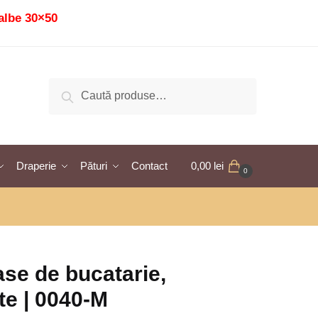
albe 30×50
Caută
Caută
după:
Draperie
Pături
Contact
0,00
lei
0
se de bucatarie,
te | 0040-M