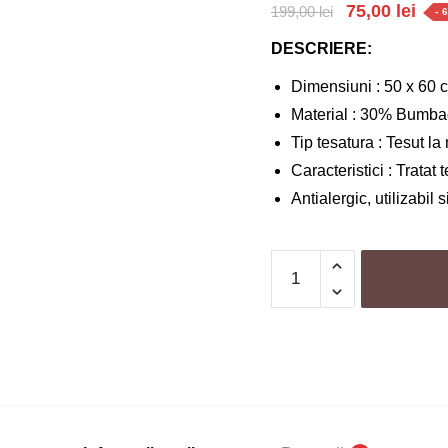
Prețul
Preț
75,00
lei
199,00
lei
- 
inițial
cur
DESCRIERE:
a
este
Dimensiuni : 50 x 60 
fost:
75,0
Material : 30% Bumba
199,00 lei.
Tip tesatura : Tesut l
Caracteristici : Tratat t
Antialergic, utilizabil 
Cantitate
Set
2
Covorase
de
bucatarie,
Antiderapante
|