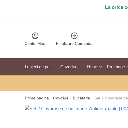
Salt
Sari
La orice 
la
la
navigare
conținut
Contul Meu
Finalizare Comanda
Lenjerii de pat
Cuverturi
Huse
Prosoape
Prima pagină
Covoare
Bucătărie
Set 2 Covorase de
/
/
/