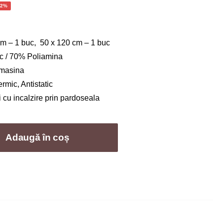
ul
62%
ent
:
cm – 1 buc, 50 x 120 cm – 1 buc
0 lei.
c / 70% Poliamina
a masina
ermic, Antistatic
si cu incalzire prin pardoseala
Adaugă în coș