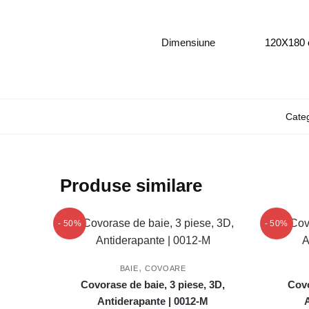
Dimensiune
120X180 
Categ
Produse similare
- 50%
- 50%
,
BAIE
COVOARE
Covorase de baie, 3 piese, 3D,
Covo
Antiderapante | 0012-M