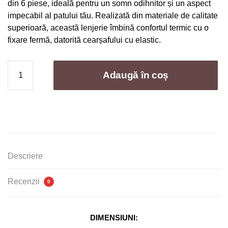
din 6 piese, ideală pentru un somn odihnitor și un aspect
fost:
129,00 lei.
impecabil al patului tău. Realizată din materiale de calitate
249,00 lei.
superioară, această lenjerie îmbină confortul termic cu o
fixare fermă, datorită cearșafului cu elastic.
Cantitate
Adaugă în coș
Lenjerie
de
pat
bumbac
finet
cu
elastic
Descriere
–
6
Recenzii
0
piese
|
Confort
DIMENSIUNI:
si