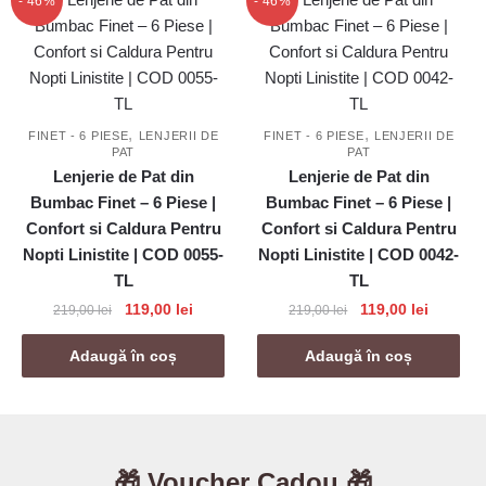
- 46%
- 46%
,
,
FINET - 6 PIESE
LENJERII DE
FINET - 6 PIESE
LENJERII DE
PAT
PAT
Lenjerie de Pat din
Lenjerie de Pat din
Bumbac Finet – 6 Piese |
Bumbac Finet – 6 Piese |
Confort si Caldura Pentru
Confort si Caldura Pentru
Nopti Linistite | COD 0055-
Nopti Linistite | COD 0042-
TL
TL
Prețul
Prețul
Prețul
Prețul
119,00
lei
119,00
lei
219,00
lei
219,00
lei
inițial
curent
inițial
curent
a
este:
a
este:
Adaugă în coș
Adaugă în coș
fost:
119,00 lei.
fost:
119,00 le
219,00 lei.
219,00 lei.
🎁 Voucher Cadou 🎁