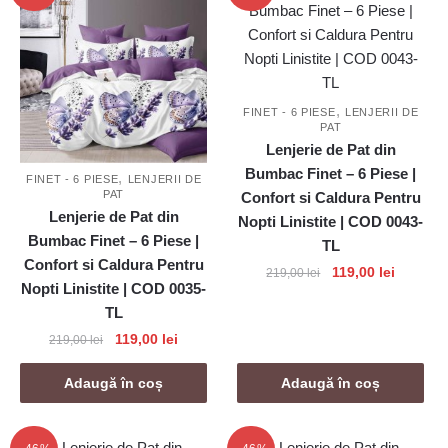
,
FINET - 6 PIESE
LENJERII DE
PAT
Lenjerie de Pat din
Bumbac Finet – 6 Piese |
,
FINET - 6 PIESE
LENJERII DE
PAT
Confort si Caldura Pentru
Lenjerie de Pat din
Nopti Linistite | COD 0043-
Bumbac Finet – 6 Piese |
TL
Confort si Caldura Pentru
Prețul
Prețul
119,00
lei
219,00
lei
Nopti Linistite | COD 0035-
inițial
curent
TL
a
este:
fost:
119,00 le
Prețul
Prețul
119,00
lei
219,00
lei
219,00 lei.
inițial
curent
a
este:
Adaugă în coș
Adaugă în coș
fost:
119,00 lei.
219,00 lei.