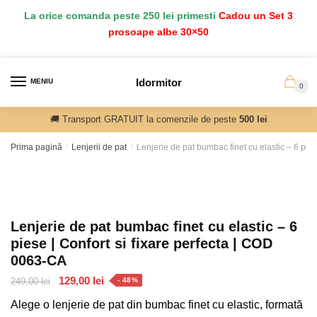
Salt
Sari
La orice comanda peste 250 lei primesti
Cadou un Set 3
la
la
prosoape albe 30×50
navigare
conținut
Idormitor
MENIU
0
🚚 Transport GRATUIT la comenzile de peste
500 lei
Prima pagină
/
Lenjerii de pat
/
Lenjerie de pat bumbac finet cu elastic – 6 pie
Lenjerie de pat bumbac finet cu elastic – 6
piese | Confort si fixare perfecta | COD
0063-CA
Prețul
Prețul
129,00
lei
249,00
lei
- 48%
inițial
curent
Alege o lenjerie de pat din bumbac finet cu elastic, formată
a
este: