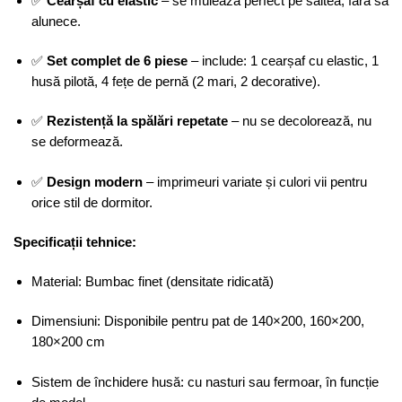
✅
Cearșaf cu elastic
– se mulează perfect pe saltea, fără să
alunece.
✅
Set complet de 6 piese
– include: 1 cearșaf cu elastic, 1
husă pilotă, 4 fețe de pernă (2 mari, 2 decorative).
✅
Rezistență la spălări repetate
– nu se decolorează, nu
se deformează.
✅
Design modern
– imprimeuri variate și culori vii pentru
orice stil de dormitor.
Specificații tehnice:
Material: Bumbac finet (densitate ridicată)
Dimensiuni: Disponibile pentru pat de 140×200, 160×200,
180×200 cm
Sistem de închidere husă: cu nasturi sau fermoar, în funcție