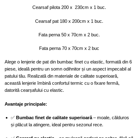
fixare
Cearsaf pilota 200 x 230cm x 1 buc.
perfecta
|
Cearsaf pat 180 x 200cm x 1 buc.
COD
Fata perna 50 x 70cm x 2 buc.
0063-
CA
Fata perna 70 x 70cm x 2 buc
Alege o lenjerie de pat din bumbac finet cu elastic, formată din 6
piese, ideală pentru un somn odihnitor și un aspect impecabil al
patului tău. Realizată din materiale de calitate superioară,
această lenjerie îmbină confortul termic cu o fixare fermă,
datorită cearșafului cu elastic.
Avantaje principale:
✅
Bumbac finet de calitate superioară
– moale, călduros
și plăcut la atingere, ideal pentru sezonul rece.