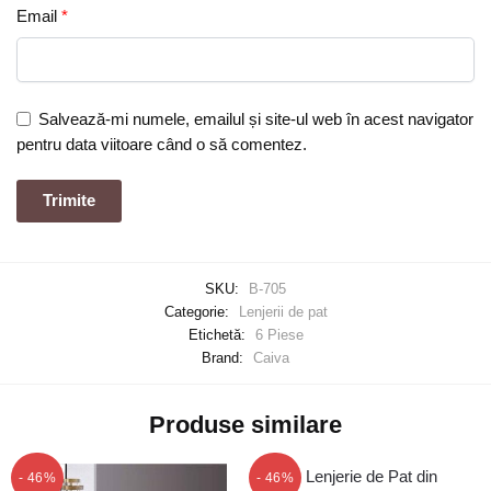
Email
*
Salvează-mi numele, emailul și site-ul web în acest navigator
pentru data viitoare când o să comentez.
SKU:
B-705
Categorie:
Lenjerii de pat
Etichetă:
6 Piese
Brand:
Caiva
Produse similare
- 46%
- 46%