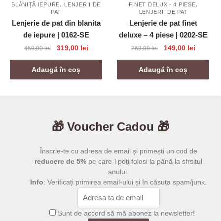
,
,
BLĂNIȚĂ IEPURE
LENJERII DE
FINET DELUX - 4 PIESE
PAT
LENJERII DE PAT
Lenjerie de pat din blanita
Lenjerie de pat finet
de iepure | 0162-SE
deluxe – 4 piese | 0202-SE
Prețul
Prețul
Prețul
Prețul
319,00
lei
149,00
lei
459,00
lei
269,00
lei
inițial
curent
inițial
curent
a
este:
a
este:
Adaugă în coș
Adaugă în coș
fost:
319,00 lei.
fost:
149,00 l
459,00 lei.
269,00 lei.
🎁 Voucher Cadou 🎁
Înscrie-te cu adresa de email și primești un cod de
reducere de 5%
pe care-l poți folosi la până la sfrsitul
anului.
Info
: Verificați primirea email-ului și în căsuța spam/junk.
Sunt de accord să mă abonez la newsletter!