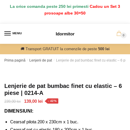
Salt
Sari
La orice comanda peste 250 lei primesti
Cadou un Set 3
la
la
prosoape albe 30×50
navigare
conținut
Idormitor
MENIU
0
🚚 Transport GRATUIT la comenzile de peste
500 lei
Prima pagină
/
Lenjerii de pat
/
Lenjerie de pat bumbac finet cu elastic – 6 pie
Lenjerie de pat bumbac finet cu elastic – 6
piese | 0214-A
Prețul
Prețul
139,00
lei
239,00
lei
- 42%
inițial
curent
DIMENSIUNI:
a
este:
fost:
139,00 lei.
Cearsaf pilota 200 x 230cm x 1 buc.
239,00 lei.
Cearsaf pat cu elastic 180 x 200cm x 1 buc.