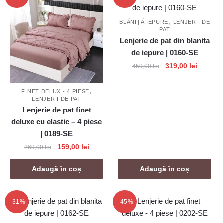
,
BLĂNIȚĂ IEPURE
LENJERII DE
PAT
Lenjerie de pat din blanita
de iepure | 0160-SE
Prețul
Prețul
319,00
lei
459,00
lei
inițial
curent
a
este:
,
FINET DELUX - 4 PIESE
fost:
319,00 l
LENJERII DE PAT
459,00 lei.
Lenjerie de pat finet
deluxe cu elastic – 4 piese
| 0189-SE
Prețul
Prețul
159,00
lei
269,00
lei
inițial
curent
a
este:
Adaugă în coș
Adaugă în coș
fost:
159,00 lei.
269,00 lei.
- 31%
- 45%