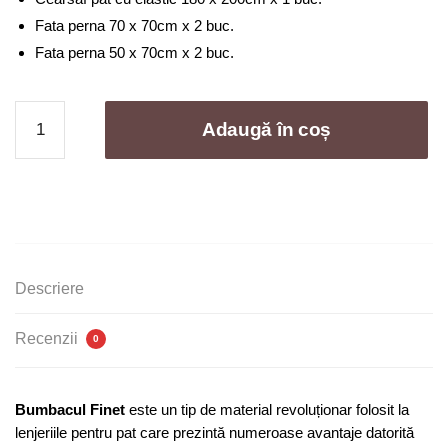
Fata perna 70 x 70cm x 2 buc.
Fata perna 50 x 70cm x 2 buc.
Cantitate
Adaugă în coș
Lenjerie
de
pat
bumbac
finet
cu
elastic
Descriere
-
6
Recenzii
0
piese
|
0214-
Bumbacul Finet
este un tip de material revoluționar folosit la
A
lenjeriile pentru pat care prezintă numeroase avantaje datorită