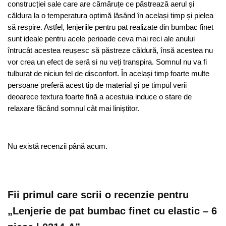
construcției sale care are cămăruțe ce păstrează aerul și
căldura la o temperatura optimă lăsând în același timp și pielea
să respire. Astfel, lenjeriile pentru pat realizate din bumbac finet
sunt ideale pentru acele perioade ceva mai reci ale anului
întrucât acestea reușesc să păstreze căldură, însă acestea nu
vor crea un efect de seră si nu veți transpira. Somnul nu va fi
tulburat de niciun fel de disconfort. În același timp foarte multe
persoane preferă acest tip de material și pe timpul verii
deoarece textura foarte fină a acestuia induce o stare de
relaxare făcând somnul cât mai liniștitor.
Nu există recenzii până acum.
Fii primul care scrii o recenzie pentru
„Lenjerie de pat bumbac finet cu elastic – 6