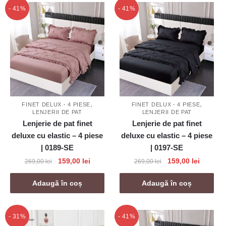
- 41%
- 41%
,
,
FINET DELUX - 4 PIESE
FINET DELUX - 4 PIESE
LENJERII DE PAT
LENJERII DE PAT
Lenjerie de pat finet
Lenjerie de pat finet
deluxe cu elastic – 4 piese
deluxe cu elastic – 4 piese
| 0189-SE
| 0197-SE
Prețul
Prețul
Prețul
Prețul
159,00
lei
159,00
lei
269,00
lei
269,00
lei
inițial
curent
inițial
curent
a
este:
a
este:
Adaugă în coș
Adaugă în coș
fost:
159,00 lei.
fost:
159,00 l
269,00 lei.
269,00 lei.
- 31%
- 41%