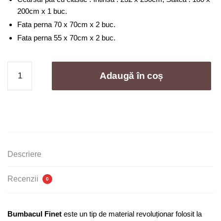
200cm x 1 buc.
Fata perna 70 x 70cm x 2 buc.
Fata perna 55 x 70cm x 2 buc.
Cantitate
Adaugă în coș
Lenjerie
de
pat
bumbac
finet
cu
elastic
Descriere
-
6
Recenzii
0
piese
|
0072-
Bumbacul Finet
este un tip de material revoluționar folosit la
A