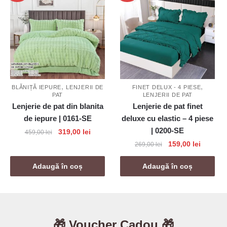
,
,
BLĂNIȚĂ IEPURE
LENJERII DE
FINET DELUX - 4 PIESE
PAT
LENJERII DE PAT
Lenjerie de pat din blanita
Lenjerie de pat finet
de iepure | 0161-SE
deluxe cu elastic – 4 piese
| 0200-SE
Prețul
Prețul
319,00
lei
459,00
lei
inițial
curent
Prețul
Prețul
159,00
lei
269,00
lei
a
este:
inițial
curent
fost:
319,00 lei.
a
este:
Adaugă în coș
Adaugă în coș
459,00 lei.
fost:
159,00 l
269,00 lei.
🎁 Voucher Cadou 🎁