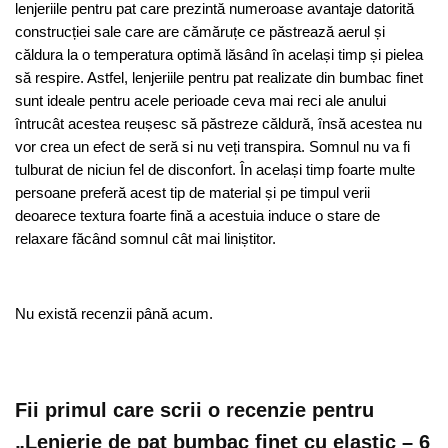
lenjeriile pentru pat care prezintă numeroase avantaje datorită
construcției sale care are cămăruțe ce păstrează aerul și
căldura la o temperatura optimă lăsând în același timp și pielea
să respire. Astfel, lenjeriile pentru pat realizate din bumbac finet
sunt ideale pentru acele perioade ceva mai reci ale anului
întrucât acestea reușesc să păstreze căldură, însă acestea nu
vor crea un efect de seră si nu veți transpira. Somnul nu va fi
tulburat de niciun fel de disconfort. În același timp foarte multe
persoane preferă acest tip de material și pe timpul verii
deoarece textura foarte fină a acestuia induce o stare de
relaxare făcând somnul cât mai liniștitor.
Nu există recenzii până acum.
Fii primul care scrii o recenzie pentru
„Lenjerie de pat bumbac finet cu elastic – 6