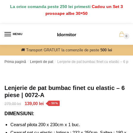
Salt
Sari
La orice comanda peste 250 lei primesti
Cadou un Set 3
la
la
prosoape albe 30×50
navigare
conținut
Idormitor
MENIU
0
🚚 Transport GRATUIT la comenzile de peste
500 lei
Prima pagină
/
Lenjerii de pat
/
Lenjerie de pat bumbac finet cu elastic – 6 pie
Lenjerie de pat bumbac finet cu elastic – 6
piese | 0072-A
Prețul
Prețul
139,00
lei
279,00
lei
- 50%
inițial
curent
DIMENSIUNI:
a
este:
fost:
139,00 lei.
Cearsaf pilota 200 x 230cm x 1 buc.
279,00 lei.
Cearsaf pat cu elastic : Intinsa : 232 x 250cm, Saltea : 180 x