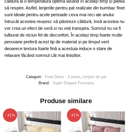
căldura la o temperatura optimă lăsând în același timp și pielea
să respire. Astfel, lenjeriile pentru pat realizate din bumbac finet
sunt ideale pentru acele perioade ceva mai reci ale anului
întrucât acestea reușesc să păstreze căldură, însă acestea nu
vor crea un efect de seră si nu veți transpira. Somnul nu va fi
tulburat de niciun fel de disconfort. În același timp foarte multe
persoane preferă acest tip de material și pe timpul verii
deoarece textura foarte fină a acestuia induce o stare de
relaxare făcând somnul cât mai liniștitor.
Categorii:
Finet Delux - 4 piese
,
Lenjerii de pat
Brand:
Super Elegant Pucioasa
Produse similare
- 41%
- 41%