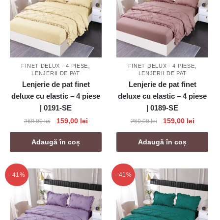
,
,
FINET DELUX - 4 PIESE
FINET DELUX - 4 PIESE
LENJERII DE PAT
LENJERII DE PAT
Lenjerie de pat finet
Lenjerie de pat finet
deluxe cu elastic – 4 piese
deluxe cu elastic – 4 piese
| 0191-SE
| 0189-SE
Prețul
Prețul
Prețul
Prețul
159,00
lei
159,00
lei
269,00
lei
269,00
lei
inițial
curent
inițial
curent
a
este:
a
este:
Adaugă în coș
Adaugă în coș
fost:
159,00 lei.
fost:
159,00 l
269,00 lei.
269,00 lei.
- 41%
- 41%