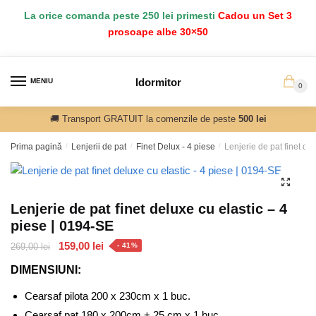
Salt
Sari
La orice comanda peste 250 lei primesti
Cadou un Set 3
la
la
prosoape albe 30×50
navigare
conținut
Idormitor
MENIU
0
🚚 Transport GRATUIT la comenzile de peste
500 lei
Prima pagină
/
Lenjerii de pat
/
Finet Delux - 4 piese
/
Lenjerie de pat finet de
🔍
Lenjerie de pat finet deluxe cu elastic – 4
piese | 0194-SE
Prețul
Prețul
159,00
lei
269,00
lei
- 41%
inițial
curent
DIMENSIUNI:
a
este:
fost:
159,00 lei.
Cearsaf pilota 200 x 230cm x 1 buc.
269,00 lei.
Cearsaf pat 180 x 200cm + 25 cm x 1 buc.