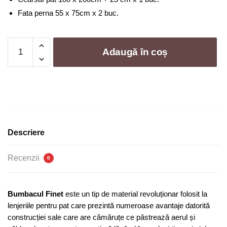
Fata perna 55 x 75cm x 2 buc.
Cantitate
Adaugă în coș
Lenjerie
de
pat
finet
deluxe
cu
elastic
Descriere
-
4
Recenzii
0
piese
|
0194-
Bumbacul Finet
este un tip de material revoluționar folosit la
SE
lenjeriile pentru pat care prezintă numeroase avantaje datorită
construcției sale care are cămăruțe ce păstrează aerul și