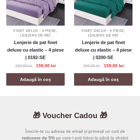
,
,
FINET DELUX - 4 PIESE
FINET DELUX - 4 PIESE
LENJERII DE PAT
LENJERII DE PAT
Lenjerie de pat finet
Lenjerie de pat finet
deluxe cu elastic – 4 piese
deluxe cu elastic – 4 piese
| 0192-SE
| 0200-SE
Prețul
Prețul
Prețul
Prețul
159,00
lei
159,00
lei
269,00
lei
269,00
lei
inițial
curent
inițial
curent
a
este:
a
este:
Adaugă în coș
Adaugă în coș
fost:
159,00 lei.
fost:
159,00 l
269,00 lei.
269,00 lei.
🎁 Voucher Cadou 🎁
Înscrie-te cu adresa de email și primești un cod de
reducere de 5%
pe care-l poți folosi la până la sfrsitul