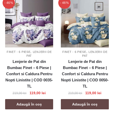
- 46%
- 46%
,
,
FINET - 6 PIESE
LENJERII DE
FINET - 6 PIESE
LENJERII DE
PAT
PAT
Lenjerie de Pat din
Lenjerie de Pat din
Bumbac Finet – 6 Piese |
Bumbac Finet – 6 Piese |
Confort si Caldura Pentru
Confort si Caldura Pentru
Nopti Linistite | COD 0035-
Nopti Linistite | COD 0050-
TL
TL
Prețul
Prețul
Prețul
Prețul
119,00
lei
119,00
lei
219,00
lei
219,00
lei
inițial
curent
inițial
curent
a
este:
a
este:
Adaugă în coș
Adaugă în coș
fost:
119,00 lei.
fost:
119,00 le