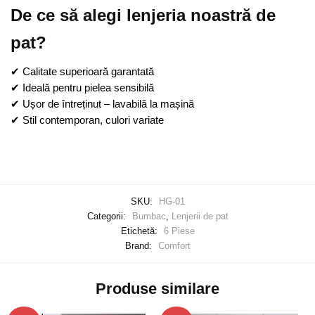
De ce să alegi lenjeria noastră de
pat?
✔ Calitate superioară garantată
✔ Ideală pentru pielea sensibilă
✔ Ușor de întreținut – lavabilă la mașină
✔ Stil contemporan, culori variate
SKU:
HG-01
Categorii:
Bumbac
,
Lenjerii de pat
Etichetă:
6 Piese
Brand:
Comfort
Produse similare