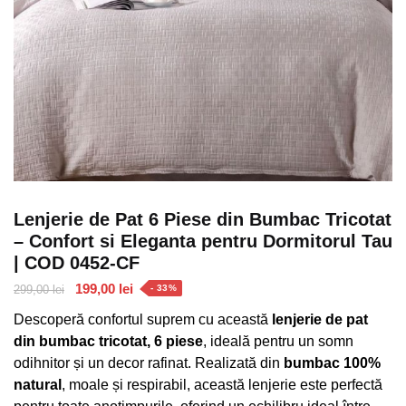
Lenjerie de Pat 6 Piese din Bumbac Tricotat
– Confort si Eleganta pentru Dormitorul Tau
| COD 0452-CF
Prețul
Prețul
199,00
lei
299,00
lei
- 33%
inițial
curent
Descoperă confortul suprem cu această
lenjerie de pat
a
este:
din bumbac tricotat, 6 piese
, ideală pentru un somn
fost:
199,00 lei.
odihnitor și un decor rafinat. Realizată din
bumbac 100%
299,00 lei.
natural
, moale și respirabil, această lenjerie este perfectă