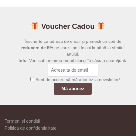
219,00 lei.
219,00 lei.
Voucher Cadou
Înscrie-te cu adresa de email și primești un cod de
reducere de 5%
pe care-l poți folosi la până la sfrsitul
anului.
Info
: Verificați primirea email-ului și în căsuța spam/junk.
Sunt de accord să mă abonez la newsletter!
Termeni si conditii
Politica de confidentialitate