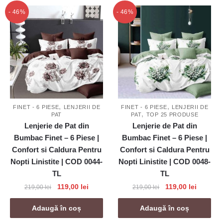
219,00 lei.
219,00 lei.
- 46%
- 46%
,
,
FINET - 6 PIESE
LENJERII DE
FINET - 6 PIESE
LENJERII DE
,
PAT
PAT
TOP 25 PRODUSE
Lenjerie de Pat din
Lenjerie de Pat din
Bumbac Finet – 6 Piese |
Bumbac Finet – 6 Piese |
Confort si Caldura Pentru
Confort si Caldura Pentru
Nopti Linistite | COD 0044-
Nopti Linistite | COD 0048-
TL
TL
Prețul
Prețul
Prețul
Prețul
119,00
lei
119,00
lei
219,00
lei
219,00
lei
inițial
curent
inițial
curent
a
este:
a
este:
Adaugă în coș
Adaugă în coș
fost:
119,00 lei.
fost:
119,00 le