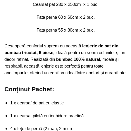
|
Cearsaf pat 230 x 250cm x 1 buc.
COD
Fata perna 60 x 60cm x 2 buc.
0452-
CF
Fata perna 55 x 80cm x 2 buc.
Descoperă confortul suprem cu această
lenjerie de pat din
bumbac tricotat, 6 piese
, ideală pentru un somn odihnitor și un
decor rafinat. Realizată din
bumbac 100% natural
, moale și
respirabil, această lenjerie este perfectă pentru toate
anotimpurile, oferind un echilibru ideal între confort și durabilitate.
Conținut Pachet:
1 x cearșaf de pat cu elastic
1 x cearșaf pilotă cu închidere practică
4 x fețe de pernă (2 mari, 2 mici)