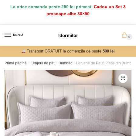
Salt
Sari
La orice comanda peste 250 lei primesti
Cadou un Set 3
la
la
prosoape albe 30×50
navigare
conținut
Idormitor
MENIU
0
Transport GRATUIT la comenzile de peste
500 lei
Prima pagină
/
Lenjerii de pat
/
Bumbac
/
Lenjerie de Pat 6 Piese din Bumbac 