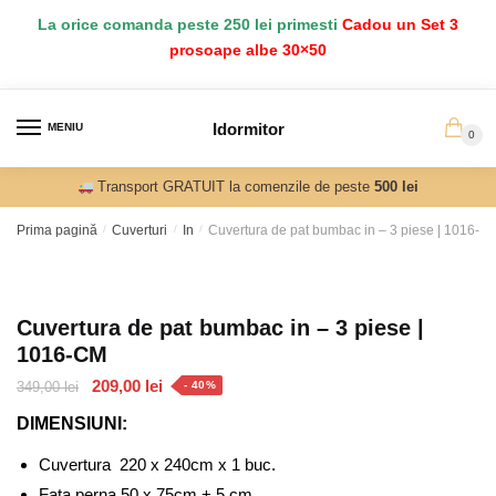
Salt
Sari
La orice comanda peste 250 lei primesti
Cadou un Set 3
la
la
prosoape albe 30×50
navigare
conținut
Idormitor
MENIU
0
Transport GRATUIT la comenzile de peste
500 lei
Prima pagină
/
Cuverturi
/
In
/
Cuvertura de pat bumbac in – 3 piese | 1016-C
Cuvertura de pat bumbac in – 3 piese |
1016-CM
Prețul
Prețul
209,00
lei
349,00
lei
- 40%
inițial
curent
DIMENSIUNI:
a
este:
fost:
209,00 lei.
Cuvertura 220 x 240cm x 1 buc.
349,00 lei.
Fata perna 50 x 75cm + 5 cm