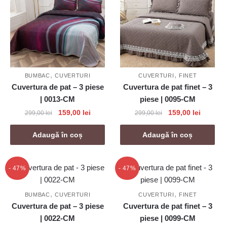
,
,
BUMBAC
CUVERTURI
CUVERTURI
FINET
Cuvertura de pat – 3 piese
Cuvertura de pat finet – 3
| 0013-CM
piese | 0095-CM
Prețul
Prețul
Prețul
Prețul
159,00
lei
159,00
lei
299,00
lei
299,00
lei
inițial
curent
inițial
curent
a
este:
a
este:
Adaugă în coș
Adaugă în coș
fost:
159,00 lei.
fost:
159,00 l
299,00 lei.
299,00 lei.
- 47%
- 47%
,
,
BUMBAC
CUVERTURI
CUVERTURI
FINET
Cuvertura de pat – 3 piese
Cuvertura de pat finet – 3
| 0022-CM
piese | 0099-CM