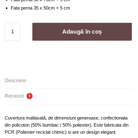
Fata perna 35 x 50cm + 5 cm
Cantitate
Adaugă în coș
Cuvertura
de
pat
bumbac
in
-
3
Descriere
piese
|
Recenzii
0
1016-
CM
Cuvertura matlasată, de dimensiuni generoase, confectionata
din policoton (50% bumbac / 50% poliester). Este fabricata din
PCR (Poliester reciclat chimic) si are un design elegant.