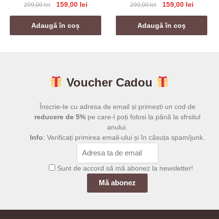
Prețul
Prețul
Prețul
Prețul
159,00
lei
159,00
lei
299,00
lei
299,00
lei
inițial
curent
inițial
curent
a
este:
a
este:
Adaugă în coș
Adaugă în coș
fost:
159,00 lei.
fost:
159,00 l
299,00 lei.
299,00 lei.
Voucher Cadou
Înscrie-te cu adresa de email și primești un cod de
reducere de 5%
pe care-l poți folosi la până la sfrsitul
anului.
Info
: Verificați primirea email-ului și în căsuța spam/junk.
Sunt de accord să mă abonez la newsletter!