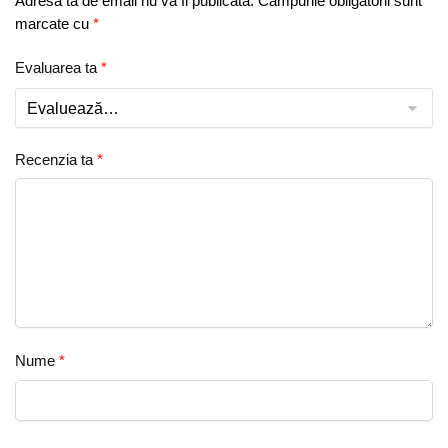
Adresa ta de email nu va fi publicată.
Câmpurile obligatorii sunt
marcate cu
*
Evaluarea ta
*
Recenzia ta
*
Nume
*