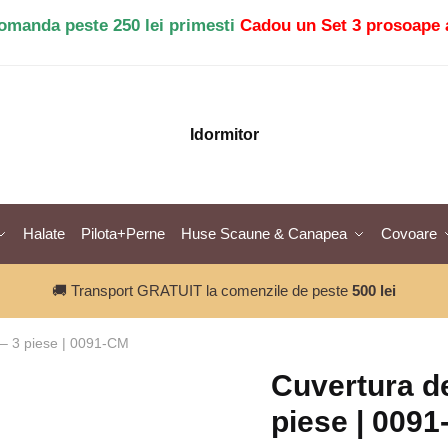
comanda peste 250 lei primesti
Cadou un Set 3 prosoape 
Idormitor
Halate
Pilota+Perne
Huse Scaune & Canapea
Covoare
🚚 Transport GRATUIT la comenzile de peste
500 lei
t – 3 piese | 0091-CM
Cuvertura de
piese | 009