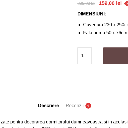
Prețul
Pr
159,00
lei
299,00
lei
inițial
cu
DIMENSIUNI:
a
es
Cuvertura 230 x 250cm
fost:
159
Fata perna 50 x 76cm 
299,00 lei.
Cantitate
Cuvertura
de
pat
finet
-
3
piese
Descriere
Recenzii
0
|
0091-
lizate pentru decorarea dormitorului dumneavoastra si in acelasi 
CM