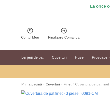
Salt
Sari
La orice 
la
la
navigare
conținut
Contul Meu
Finalizare Comanda
Lenjerii de pat
Cuverturi
Huse
Prosoape
Prima pagină
Cuverturi
Finet
Cuvertura de pat fine
/
/
/