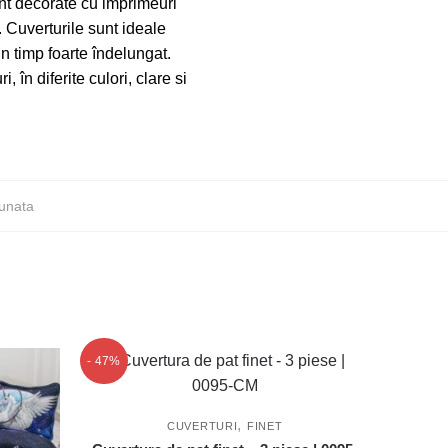
unt decorate cu imprimeuri
. Cuverturile sunt ideale
un timp foarte îndelungat.
n diferite culori, clare si
unata
- 47%
,
CUVERTURI
FINET