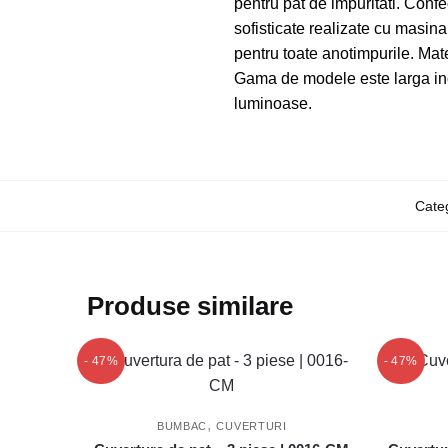
pentru pat de impuritati. Conf
sofisticate realizate cu masinar
pentru toate anotimpurile. Mate
Gama de modele este larga ince
luminoase.
Categ
Produse similare
- 47%
- 47%
,
BUMBAC
CUVERTURI