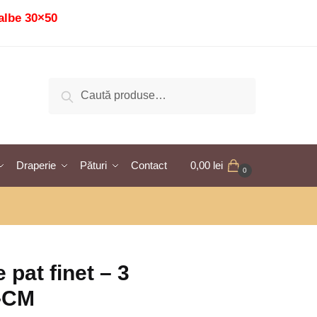
albe 30×50
Caută
Caută
după:
Draperie
Pături
Contact
0,00
lei
0
 pat finet – 3
1-CM