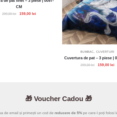
a de pat finet – 3 piese | 0097-
CM
Prețul
Prețul
159,00
lei
299,00
lei
inițial
curent
a
este:
fost:
159,00 lei.
299,00 lei.
,
BUMBAC
CUVERTURI
Cuvertura de pat – 3 piese |
Prețul
P
159,00
lei
299,00
lei
inițial
c
a
e
fost:
1
299,00 lei.
🎁 Voucher Cadou 🎁
sa de email și primești un cod de
reducere de 5%
pe care-l poți folosi l