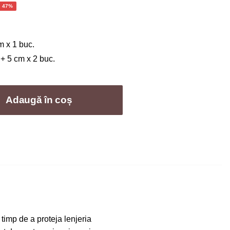
ețul
- 47%
rent
te:
 x 1 buc.
,00 lei.
+ 5 cm x 2 buc.
Adaugă în coș
timp de a proteja lenjeria