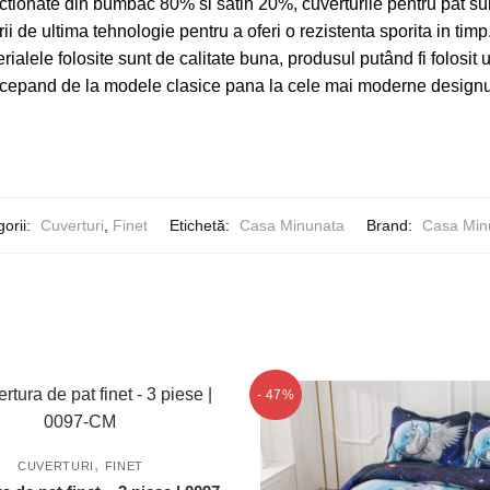
ectionate din bumbac 80% si satin 20%, cuverturile pentru pat s
ii de ultima tehnologie pentru a oferi o rezistenta sporita in timp
rialele folosite sunt de calitate buna, produsul putând fi folosit 
pand de la modele clasice pana la cele mai moderne designuri, î
orii:
Cuverturi
,
Finet
Etichetă:
Casa Minunata
Brand:
Casa Min
- 47%
,
CUVERTURI
FINET