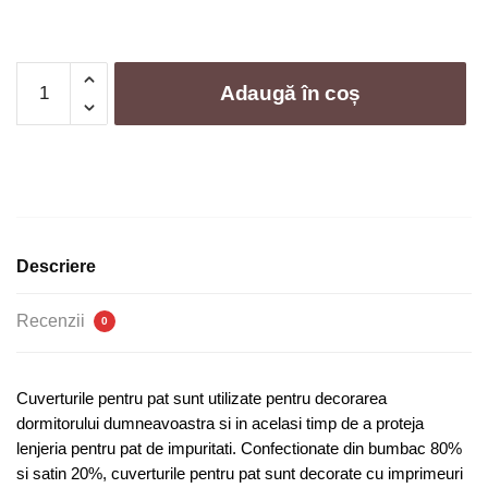
Cantitate
Adaugă în coș
Cuvertura
de
pat
bumbac
-
5
piese
Descriere
|
0329-
Recenzii
0
SE
Cuverturile pentru pat sunt utilizate pentru decorarea
dormitorului dumneavoastra si in acelasi timp de a proteja
lenjeria pentru pat de impuritati. Confectionate din bumbac 80%
si satin 20%, cuverturile pentru pat sunt decorate cu imprimeuri