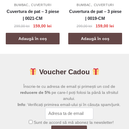
,
,
BUMBAC
CUVERTURI
BUMBAC
CUVERTURI
Cuvertura de pat – 3 piese
Cuvertura de pat – 3 piese
| 0021-CM
| 0019-CM
Prețul
Prețul
Prețul
Prețul
159,00
lei
159,00
lei
299,00
lei
299,00
lei
inițial
curent
inițial
curent
a
este:
a
este:
Adaugă în coș
Adaugă în coș
fost:
159,00 lei.
fost:
159,00 l
299,00 lei.
299,00 lei.
Voucher Cadou
Înscrie-te cu adresa de email și primești un cod de
reducere de 5%
pe care-l poți folosi la până la sfrsitul
anului.
Info
: Verificați primirea email-ului și în căsuța spam/junk.
Sunt de accord să mă abonez la newsletter!