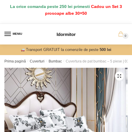
Salt
Sari
La orice comanda peste 250 lei primesti
Cadou un Set 3
la
la
prosoape albe 30×50
navigare
conținut
Idormitor
MENIU
0
Transport GRATUIT la comenzile de peste
500 lei
Prima pagină
/
Cuverturi
/
Bumbac
/
Cuvertura de pat bumbac – 5 piese | 03