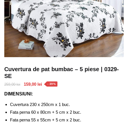
Cuvertura de pat bumbac – 5 piese | 0329-
SE
Prețul
Prețul
159,00
lei
259,00
lei
- 39%
inițial
curent
DIMENSIUNI:
a
este:
fost:
159,00 lei.
Cuvertura 230 x 250cm x 1 buc.
259,00 lei.
Fata perna 60 x 80cm + 5 cm x 2 buc.
Fata perna 55 x 55cm + 5 cm x 2 buc.