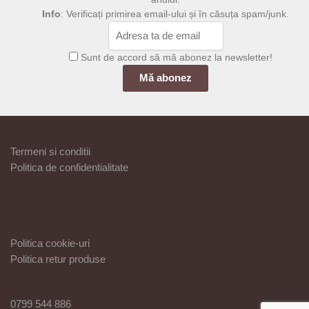
Info
: Verificați primirea email-ului și în căsuța spam/junk.
Sunt de accord să mă abonez la newsletter!
Termeni si conditii
Politica de confidentialitate
Politica cookie-uri
Politica retur produse
0799 544 886