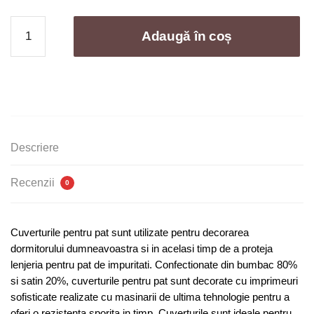
Cantitate
Adaugă în coș
Cuvertura
de
pat
-
3
piese
|
Descriere
0023-
CM
Recenzii
0
Cuverturile pentru pat sunt utilizate pentru decorarea
dormitorului dumneavoastra si in acelasi timp de a proteja
lenjeria pentru pat de impuritati. Confectionate din bumbac 80%
si satin 20%, cuverturile pentru pat sunt decorate cu imprimeuri
sofisticate realizate cu masinarii de ultima tehnologie pentru a
oferi o rezistenta sporita in timp. Cuverturile sunt ideale pentru