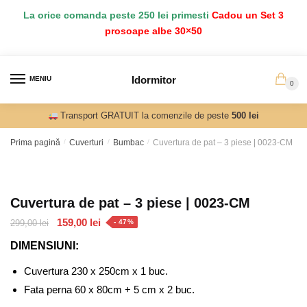
Salt
Sari
La orice comanda peste 250 lei primesti
Cadou un Set 3
la
la
prosoape albe 30×50
navigare
conținut
Idormitor
MENIU
0
Transport GRATUIT la comenzile de peste
500 lei
Prima pagină
/
Cuverturi
/
Bumbac
/
Cuvertura de pat – 3 piese | 0023-CM
Cuvertura de pat – 3 piese | 0023-CM
Prețul
Prețul
159,00
lei
299,00
lei
- 47%
inițial
curent
DIMENSIUNI:
a
este:
fost:
159,00 lei.
Cuvertura 230 x 250cm x 1 buc.
299,00 lei.
Fata perna 60 x 80cm + 5 cm x 2 buc.