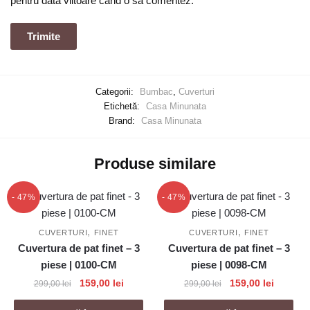
pentru data viitoare când o să comentez.
Categorii:
Bumbac
,
Cuverturi
Etichetă:
Casa Minunata
Brand:
Casa Minunata
Produse similare
- 47%
- 47%
,
,
CUVERTURI
FINET
CUVERTURI
FINET
Cuvertura de pat finet – 3
Cuvertura de pat finet – 3
piese | 0100-CM
piese | 0098-CM
Prețul
Prețul
Prețul
Prețul
159,00
lei
159,00
lei
299,00
lei
299,00
lei
inițial
curent
inițial
curent