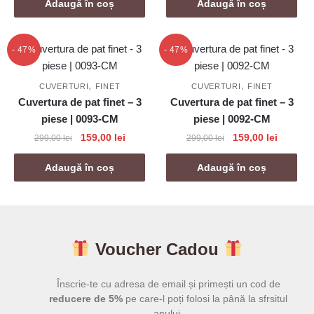
a
este:
a
este:
Adaugă în coș
Adaugă în coș
fost:
159,00 lei.
fost:
159,00 l
299,00 lei.
299,00 lei.
- 47%
- 47%
,
,
CUVERTURI
FINET
CUVERTURI
FINET
Cuvertura de pat finet – 3
Cuvertura de pat finet – 3
piese | 0093-CM
piese | 0092-CM
Prețul
Prețul
Prețul
Prețul
159,00
lei
159,00
lei
299,00
lei
299,00
lei
inițial
curent
inițial
curent
a
este:
a
este:
Adaugă în coș
Adaugă în coș
fost:
159,00 lei.
fost:
159,00 l
299,00 lei.
299,00 lei.
Voucher Cadou
Înscrie-te cu adresa de email și primești un cod de
reducere de 5%
pe care-l poți folosi la până la sfrsitul
anului.