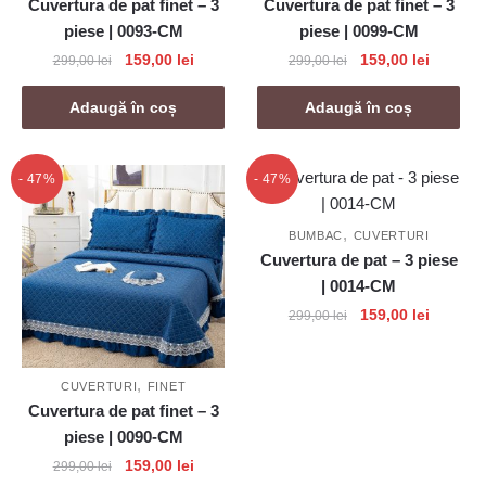
Cuvertura de pat finet – 3
Cuvertura de pat finet – 3
piese | 0093-CM
piese | 0099-CM
Prețul
Prețul
Prețul
Prețul
159,00
lei
159,00
lei
299,00
lei
299,00
lei
inițial
curent
inițial
curent
a
este:
a
este:
Adaugă în coș
Adaugă în coș
fost:
159,00 lei.
fost:
159,00 l
299,00 lei.
299,00 lei.
- 47%
- 47%
,
BUMBAC
CUVERTURI
Cuvertura de pat – 3 piese
| 0014-CM
Prețul
Prețul
159,00
lei
299,00
lei
inițial
curent
a
este:
,
fost:
159,00 l
CUVERTURI
FINET
299,00 lei.
Cuvertura de pat finet – 3
piese | 0090-CM
Prețul
Prețul
159,00
lei
299,00
lei