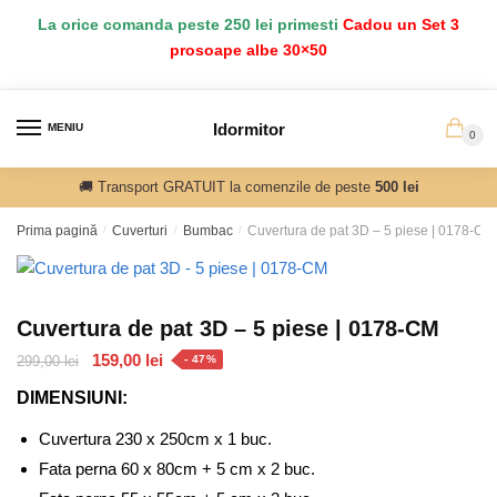
Salt
Sari
La orice comanda peste 250 lei primesti
Cadou un Set 3
la
la
prosoape albe 30×50
navigare
conținut
Idormitor
MENIU
0
🚚 Transport GRATUIT la comenzile de peste
500 lei
Prima pagină
/
Cuverturi
/
Bumbac
/
Cuvertura de pat 3D – 5 piese | 0178-CM
Cuvertura de pat 3D – 5 piese | 0178-CM
Prețul
Prețul
159,00
lei
299,00
lei
- 47%
inițial
curent
DIMENSIUNI:
a
este:
fost:
159,00 lei.
Cuvertura 230 x 250cm x 1 buc.
299,00 lei.
Fata perna 60 x 80cm + 5 cm x 2 buc.