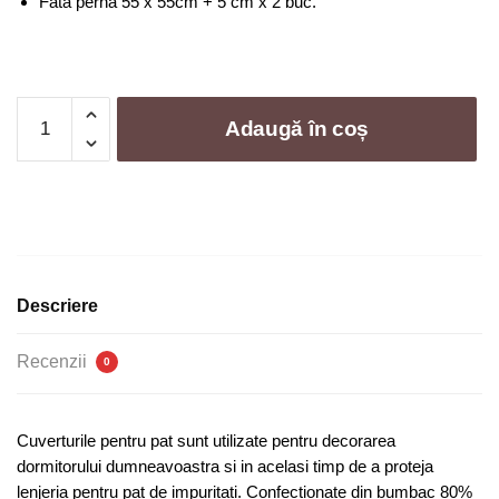
Fata perna 55 x 55cm + 5 cm x 2 buc.
Cantitate
Adaugă în coș
Cuvertura
de
pat
3D
-
5
piese
Descriere
|
0178-
Recenzii
0
CM
Cuverturile pentru pat sunt utilizate pentru decorarea
dormitorului dumneavoastra si in acelasi timp de a proteja
lenjeria pentru pat de impuritati. Confectionate din bumbac 80%