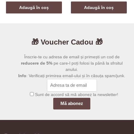
inițial
curent
a
este:
Adaugă în coș
Adaugă în coș
fost:
159,00 lei.
299,00 lei.
🎁 Voucher Cadou 🎁
Înscrie-te cu adresa de email și primești un cod de
reducere de 5%
pe care-l poți folosi la până la sfrsitul
anului.
Info
: Verificați primirea email-ului și în căsuța spam/junk.
Sunt de accord să mă abonez la newsletter!