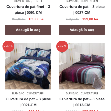
,
,
CUVERTURI
FINET
BUMBAC
CUVERTURI
Cuvertura de pat finet – 3
Cuvertura de pat – 3 piese
piese | 0091-CM
| 0027-CM
Prețul
Prețul
Prețul
Prețul
159,00
lei
159,00
lei
299,00
lei
299,00
lei
inițial
curent
inițial
curent
a
este:
a
este:
Adaugă în coș
Adaugă în coș
fost:
159,00 lei.
fost:
159,00 l
299,00 lei.
299,00 lei.
- 47%
- 47%
,
,
BUMBAC
CUVERTURI
BUMBAC
CUVERTURI
Cuvertura de pat – 3 piese
Cuvertura de pat – 3 piese
| 0021-CM
| 0013-CM