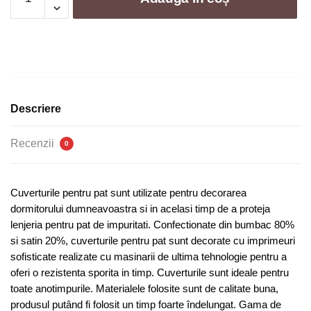
Cuvertura
de
pat
-
3
piese
|
Descriere
0014-
CM
Recenzii
0
Cuverturile pentru pat sunt utilizate pentru decorarea
dormitorului dumneavoastra si in acelasi timp de a proteja
lenjeria pentru pat de impuritati. Confectionate din bumbac 80%
si satin 20%, cuverturile pentru pat sunt decorate cu imprimeuri
sofisticate realizate cu masinarii de ultima tehnologie pentru a
oferi o rezistenta sporita in timp. Cuverturile sunt ideale pentru
toate anotimpurile. Materialele folosite sunt de calitate buna,
produsul putând fi folosit un timp foarte îndelungat. Gama de