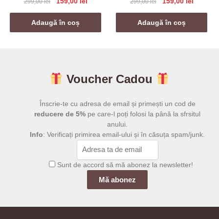
Prețul
Prețul
Prețul
Prețul
159,00
lei
159,00
lei
299,00
lei
299,00
lei
inițial
curent
inițial
curent
a
este:
a
este:
Adaugă în coș
Adaugă în coș
fost:
159,00 lei.
fost:
159,00 l
299,00 lei.
299,00 lei.
Voucher Cadou
Înscrie-te cu adresa de email și primești un cod de
reducere de 5%
pe care-l poți folosi la până la sfrsitul
anului.
Info
: Verificați primirea email-ului și în căsuța spam/junk.
Sunt de accord să mă abonez la newsletter!