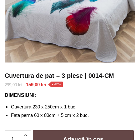
Cuvertura de pat – 3 piese | 0014-CM
Prețul
Prețul
159,00
lei
299,00
lei
- 47%
inițial
curent
DIMENSIUNI:
a
este:
fost:
159,00 lei.
Cuvertura 230 x 250cm x 1 buc.
299,00 lei.
Fata perna 60 x 80cm + 5 cm x 2 buc.
Cantitate
Adaugă în coș