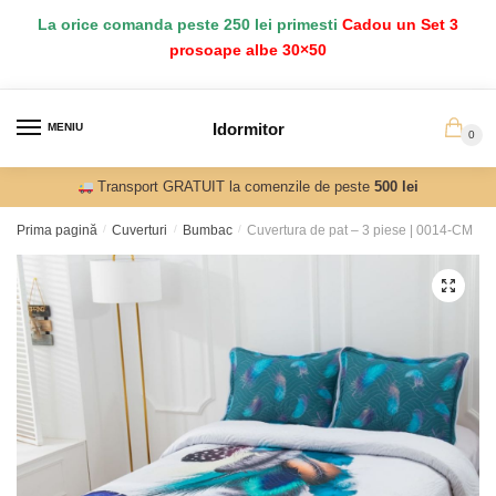
Salt
Sari
La orice comanda peste 250 lei primesti
Cadou un Set 3
la
la
prosoape albe 30×50
navigare
conținut
Idormitor
MENIU
0
Transport GRATUIT la comenzile de peste
500 lei
Prima pagină
/
Cuverturi
/
Bumbac
/
Cuvertura de pat – 3 piese | 0014-CM