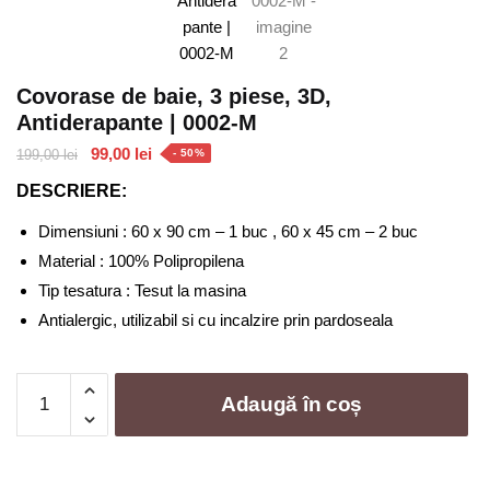
Covorase de baie, 3 piese, 3D,
Antiderapante | 0002-M
Prețul
Prețul
99,00
lei
199,00
lei
- 50%
inițial
curent
DESCRIERE:
a
este:
fost:
99,00 lei.
Dimensiuni : 60 x 90 cm – 1 buc , 60 x 45 cm – 2 buc
199,00 lei.
Material : 100% Polipropilena
Tip tesatura : Tesut la masina
Antialergic, utilizabil si cu incalzire prin pardoseala
Cantitate
Adaugă în coș
Covorase
de
baie,
3