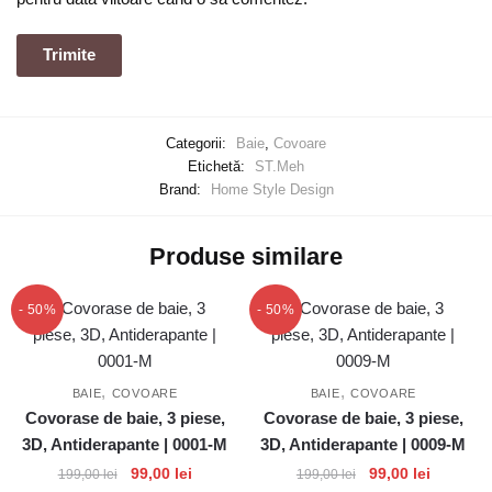
Categorii:
Baie
,
Covoare
Etichetă:
ST.Meh
Brand:
Home Style Design
Produse similare
- 50%
- 50%
,
,
BAIE
COVOARE
BAIE
COVOARE
Covorase de baie, 3 piese,
Covorase de baie, 3 piese,
3D, Antiderapante | 0001-M
3D, Antiderapante | 0009-M
Prețul
Prețul
Prețul
Prețul
99,00
lei
99,00
lei
199,00
lei
199,00
lei