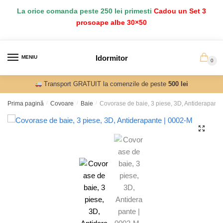
Salt
Sari
La orice comanda peste 250 lei primesti
Cadou un Set 3
la
la
prosoape albe 30×50
navigare
conținut
Idormitor
MENIU
0
Transport GRATUIT la comenzile de peste
500 lei
Prima pagină
/
Covoare
/
Baie
/
Covorase de baie, 3 piese, 3D, Antiderapante