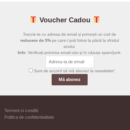
Voucher Cadou
Înscrie-te cu adresa de email și primești un cod de
reducere de 5%
pe care-l poți folosi la până la sfrsitul
anului.
Info
: Verificați primirea email-ului și în căsuța spam/junk.
Sunt de accord să mă abonez la newsletter!
Termeni si conditii
Politica de confidentialitate