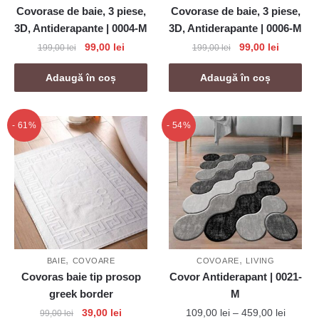
Covorase de baie, 3 piese,
Covorase de baie, 3 piese,
3D, Antiderapante | 0004-M
3D, Antiderapante | 0006-M
Prețul
Prețul
Prețul
Prețul
99,00
lei
99,00
lei
199,00
lei
199,00
lei
inițial
curent
inițial
curent
a
este:
a
este:
Adaugă în coș
Adaugă în coș
fost:
99,00 lei.
fost:
99,00 lei
199,00 lei.
199,00 lei.
- 61%
- 54%
,
,
BAIE
COVOARE
COVOARE
LIVING
Covoras baie tip prosop
Covor Antiderapant | 0021-
greek border
M
Prețul
Prețul
Interval
39,00
lei
109,00
lei
–
459,00
lei
99,00
lei