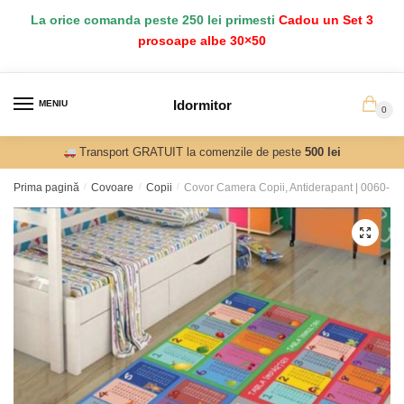
Salt
Sari
La orice comanda peste 250 lei primesti
Cadou un Set 3
la
la
prosoape albe 30×50
navigare
conținut
Idormitor
MENIU
0
Transport GRATUIT la comenzile de peste
500 lei
Prima pagină
/
Covoare
/
Copii
/
Covor Camera Copii, Antiderapant | 0060-M