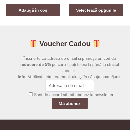
inițial
curent
de
Acest
a
este:
prețuri:
Adaugă în coș
Selectează opțiunile
produs
fost:
39,00 lei.
109,00 
are
99,00 lei.
până
mai
la
459,00 
multe
Voucher Cadou
variații.
Opțiunile
pot
Înscrie-te cu adresa de email și primești un cod de
fi
reducere de 5%
pe care-l poți folosi la până la sfrsitul
anului.
alese
Info
: Verificați primirea email-ului și în căsuța spam/junk.
în
pagina
produsului.
Sunt de accord să mă abonez la newsletter!