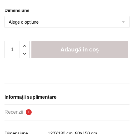
Dimensiune
Cantitate
Adaugă în coș
Covor
Camera
Copii,
Antiderapant
|
0060-
M
Informații suplimentare
Recenzii
0
Dimensiune
120X180 cm, 80×150 cm