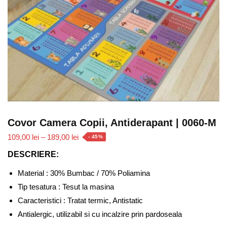
Covor Camera Copii, Antiderapant | 0060-M
Interval
109,00
lei
–
189,00
lei
- 45%
de
DESCRIERE:
prețuri:
109,00 lei
Material : 30% Bumbac / 70% Poliamina
până
Tip tesatura : Tesut la masina
la
Caracteristici : Tratat termic, Antistatic
189,00 lei
Antialergic, utilizabil si cu incalzire prin pardoseala