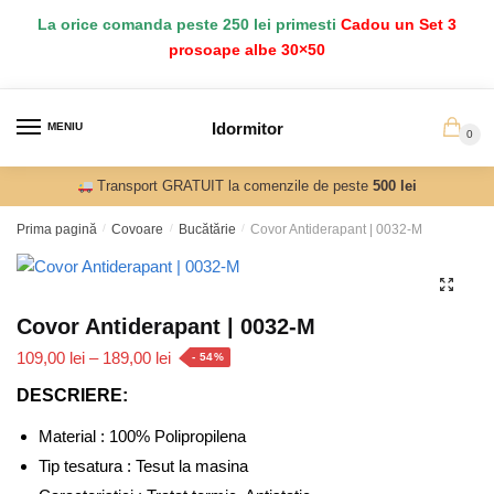
Salt
Sari
La orice comanda peste 250 lei primesti
Cadou un Set 3
la
la
prosoape albe 30×50
navigare
conținut
Idormitor
MENIU
0
Transport GRATUIT la comenzile de peste
500 lei
Prima pagină
/
Covoare
/
Bucătărie
/
Covor Antiderapant | 0032-M
Covor Antiderapant | 0032-M
Interval
109,00
lei
–
189,00
lei
- 54%
de
DESCRIERE:
prețuri:
109,00 lei
Material : 100% Polipropilena
până
Tip tesatura : Tesut la masina
la