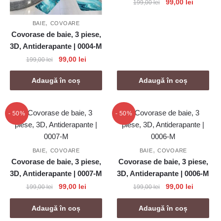
Prețul
Prețul
99,00
lei
199,00
lei
inițial
curent
,
a
este:
BAIE
COVOARE
Covorase de baie, 3 piese,
fost:
99,00 lei
199,00 lei.
3D, Antiderapante | 0004-M
Prețul
Prețul
99,00
lei
199,00
lei
inițial
curent
a
este:
Adaugă în coș
Adaugă în coș
fost:
99,00 lei.
199,00 lei.
- 50%
- 50%
,
,
BAIE
COVOARE
BAIE
COVOARE
Covorase de baie, 3 piese,
Covorase de baie, 3 piese,
3D, Antiderapante | 0007-M
3D, Antiderapante | 0006-M
Prețul
Prețul
Prețul
Prețul
99,00
lei
99,00
lei
199,00
lei
199,00
lei
inițial
curent
inițial
curent
a
este:
a
este:
Adaugă în coș
Adaugă în coș
fost:
99,00 lei.
fost:
99,00 lei