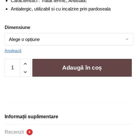
Caracteristici : Tratat termic, Antistatic
189,00 lei
Antialergic, utilizabil si cu incalzire prin pardoseala
Dimensiune
Anulează
Cantitate
Adaugă în coș
Covor
Antiderapant
|
0032-
M
Informații suplimentare
Recenzii
0