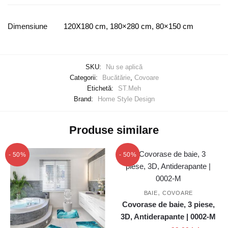
Dimensiune
120X180 cm, 180×280 cm, 80×150 cm
SKU:
Nu se aplică
Categorii:
Bucătărie
,
Covoare
Etichetă:
ST.Meh
Brand:
Home Style Design
Produse similare
- 50%
- 50%
,
BAIE
COVOARE
Covorase de baie, 3 piese,
3D, Antiderapante | 0002-M