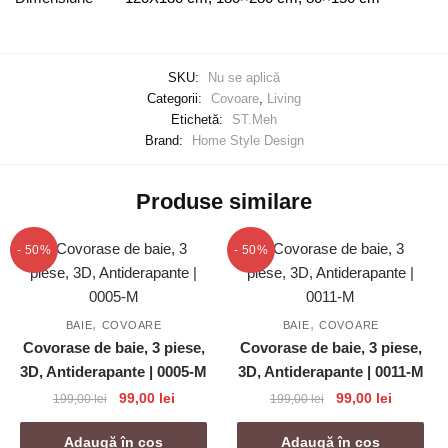
SKU:
Nu se aplică
Categorii:
Covoare
,
Living
Etichetă:
ST.Meh
Brand:
Home Style Design
Produse similare
- 50%
- 50%
,
,
BAIE
COVOARE
BAIE
COVOARE
Covorase de baie, 3 piese,
Covorase de baie, 3 piese,
3D, Antiderapante | 0005-M
3D, Antiderapante | 0011-M
Prețul
Prețul
Prețul
Prețul
99,00
lei
99,00
lei
199,00
lei
199,00
lei
inițial
curent
inițial
curent
a
este:
a
este:
Adaugă în coș
Adaugă în coș