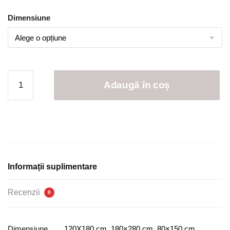
Dimensiune
Cantitate
Adaugă în coș
Covor
Antiderapant
|
0019-
M
Informații suplimentare
Recenzii
0
Dimensiune
120X180 cm, 180×280 cm, 80×150 cm