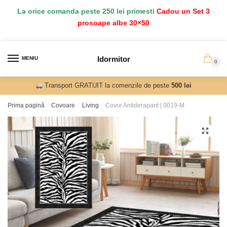
Salt
Sari
La orice comanda peste 250 lei primesti
Cadou un Set 3
la
la
prosoape albe 30×50
navigare
conținut
Idormitor
MENIU
0
Transport GRATUIT la comenzile de peste
500 lei
Prima pagină
/
Covoare
/
Living
/
Covor Antiderapant | 0019-M