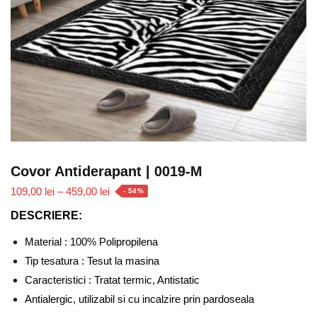
Covor Antiderapant | 0019-M
Interval
109,00
lei
–
459,00
lei
- 54%
de
DESCRIERE:
prețuri:
109,00 lei
Material : 100% Polipropilena
până
Tip tesatura : Tesut la masina
la
Caracteristici : Tratat termic, Antistatic
459,00 lei
Antialergic, utilizabil si cu incalzire prin pardoseala