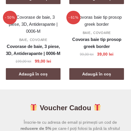
fost:
99,00 lei.
fost:
99,00 lei
199,00 lei.
199,00 lei.
- 50%
- 61%
,
BAIE
COVOARE
,
Covoras baie tip prosop
BAIE
COVOARE
Covorase de baie, 3 piese,
greek border
3D, Antiderapante | 0006-M
Prețul
Prețul
39,00
lei
99,00
lei
inițial
curent
Prețul
Prețul
99,00
lei
199,00
lei
a
este:
inițial
curent
fost:
39,00 lei.
a
este:
Adaugă în coș
Adaugă în coș
99,00 lei.
fost:
99,00 lei.
199,00 lei.
Voucher Cadou
Înscrie-te cu adresa de email și primești un cod de
reducere de 5%
pe care-l poți folosi la până la sfrsitul