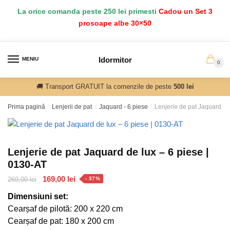
Salt
Sari
La orice comanda peste 250 lei primesti
Cadou un Set 3
la
la
prosoape albe 30×50
navigare
conținut
Idormitor
MENIU
0
🚚 Transport GRATUIT la comenzile de peste
500 lei
Prima pagină
/
Lenjerii de pat
/
Jaquard - 6 piese
/
Lenjerie de pat Jaquard de
Lenjerie de pat Jaquard de lux – 6 piese |
0130-AT
Prețul
Prețul
169,00
lei
269,00
lei
- 37%
inițial
curent
Dimensiuni set:
a
este:
Cearșaf de pilotă: 200 x 220 cm
fost:
169,00 lei.
Cearșaf de pat: 180 x 200 cm
269,00 lei.