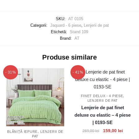
SKU:
AT 0105
Categorii:
Jaquard - 6 piese
,
Lenjerii de pat
Etichetă:
Stand 109
Brand:
AT
Produse similare
- 31%
- 41%
,
FINET DELUX - 4 PIESE
LENJERII DE PAT
Lenjerie de pat finet
deluxe cu elastic – 4 piese
| 0193-SE
Prețul
Prețul
159,00
lei
,
269,00
lei
BLĂNIȚĂ IEPURE
LENJERII DE
PAT
inițial
curent