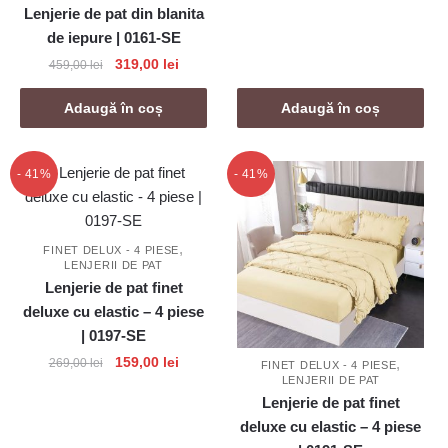
Lenjerie de pat din blanita
a
este:
de iepure | 0161-SE
fost:
159,00 l
269,00 lei.
Prețul
Prețul
319,00
lei
459,00
lei
inițial
curent
a
este:
Adaugă în coș
Adaugă în coș
fost:
319,00 lei.
459,00 lei.
- 41%
- 41%
,
FINET DELUX - 4 PIESE
LENJERII DE PAT
Lenjerie de pat finet
deluxe cu elastic – 4 piese
| 0197-SE
Prețul
Prețul
159,00
lei
,
269,00
lei
FINET DELUX - 4 PIESE
LENJERII DE PAT
inițial
curent
Lenjerie de pat finet
a
este:
deluxe cu elastic – 4 piese
fost:
159,00 lei.