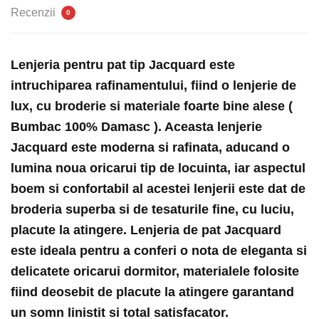
piese
Recenzii
0
|
0130-
AT
Lenjeria pentru pat tip Jacquard este
intruchiparea rafinamentului, fiind o lenjerie de
lux, cu broderie si materiale foarte bine alese (
Bumbac 100% Damasc ). Aceasta lenjerie
Jacquard este moderna si rafinata, aducand o
lumina noua oricarui tip de locuinta, iar aspectul
boem si confortabil al acestei lenjerii este dat de
broderia superba si de tesaturile fine, cu luciu,
placute la atingere. Lenjeria de pat Jacquard
este ideala pentru a conferi o nota de eleganta si
delicatete oricarui dormitor, materialele folosite
fiind deosebit de placute la atingere garantand
un somn linistit si total satisfacator.