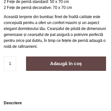
2 Fețe de pernă standard: 50 x 70 cm
2 Fețe de pernă decorative: 70 x 70 cm
Această lenjerie din bumbac finet de înaltă calitate este
concepută pentru a oferi un confort maxim și un aspect
elegant dormitorului tău. Cearșaful de pilotă de dimensiuni
generoase și cearșaful de pat asigură o potrivire perfectă
pentru orice pat dublu, în timp ce fețele de pernă adaugă o
notă de rafinament.
Cantitate
Adaugă în coș
Lenjerie
de
pat
Jaquard
de
lux
–
Descriere
6