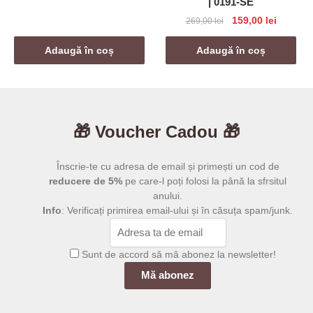
269,00 lei.
| 0191-SE
Prețul
Prețul
159,00
lei
269,00
lei
inițial
curent
a
este:
Adaugă în coș
Adaugă în coș
fost:
159,00 l
269,00 lei.
🎁 Voucher Cadou 🎁
Înscrie-te cu adresa de email și primești un cod de
reducere de 5%
pe care-l poți folosi la până la sfrsitul
anului.
Info
: Verificați primirea email-ului și în căsuța spam/junk.
Sunt de accord să mă abonez la newsletter!