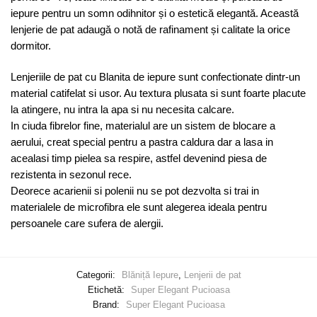
iepure pentru un somn odihnitor și o estetică elegantă. Această
lenjerie de pat adaugă o notă de rafinament și calitate la orice
dormitor.
Lenjeriile de pat cu Blanita de iepure sunt confectionate dintr-un
material catifelat si usor. Au textura plusata si sunt foarte placute
la atingere, nu intra la apa si nu necesita calcare.
In ciuda fibrelor fine, materialul are un sistem de blocare a
aerului, creat special pentru a pastra caldura dar a lasa in
acealasi timp pielea sa respire, astfel devenind piesa de
rezistenta in sezonul rece.
Deorece acarienii si polenii nu se pot dezvolta si trai in
materialele de microfibra ele sunt alegerea ideala pentru
persoanele care sufera de alergii.
Categorii:
Blăniță Iepure
,
Lenjerii de pat
Etichetă:
Super Elegant Pucioasa
Brand:
Super Elegant Pucioasa