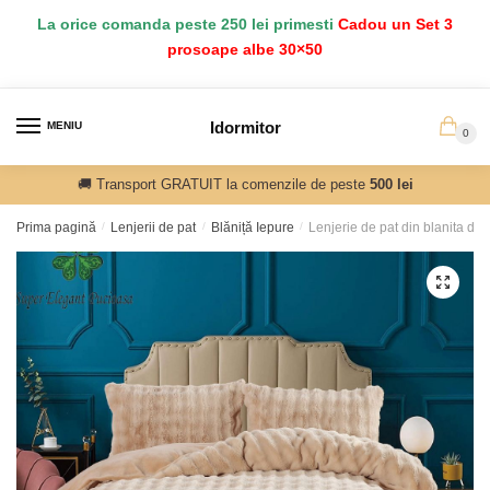
Salt
Sari
La orice comanda peste 250 lei primesti
Cadou un Set 3
la
la
prosoape albe 30×50
navigare
conținut
Idormitor
MENIU
0
🚚 Transport GRATUIT la comenzile de peste
500 lei
Prima pagină
/
Lenjerii de pat
/
Blăniță Iepure
/
Lenjerie de pat din blanita de
🔍