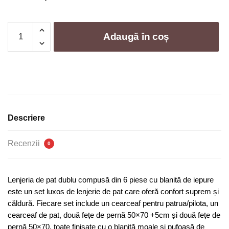
Cantitate
Adaugă în coș
Lenjerie
de
pat
din
blanita
de
iepure
Descriere
|
0160-
Recenzii
0
SE
Lenjeria de pat dublu compusă din 6 piese cu blanită de iepure
este un set luxos de lenjerie de pat care oferă confort suprem și
căldură. Fiecare set include un cearceaf pentru patrua/pilota, un
cearceaf de pat, două fețe de pernă 50×70 +5cm și două fețe de
pernă 50×70, toate finisate cu o blanită moale și pufoasă de