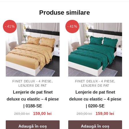
Produse similare
- 41%
- 41%
,
,
FINET DELUX - 4 PIESE
FINET DELUX - 4 PIESE
LENJERII DE PAT
LENJERII DE PAT
Lenjerie de pat finet
Lenjerie de pat finet
deluxe cu elastic – 4 piese
deluxe cu elastic – 4 piese
| 0188-SE
| 0200-SE
Prețul
Prețul
Prețul
Prețul
159,00
lei
159,00
lei
269,00
lei
269,00
lei
inițial
curent
inițial
curent
a
este:
a
este:
Adaugă în coș
Adaugă în coș