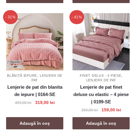
fost:
159,00 lei.
fost:
159,00 l
269,00 lei.
269,00 lei.
- 31%
- 41%
,
,
BLĂNIȚĂ IEPURE
LENJERII DE
FINET DELUX - 4 PIESE
PAT
LENJERII DE PAT
Lenjerie de pat din blanita
Lenjerie de pat finet
de iepure | 0164-SE
deluxe cu elastic – 4 piese
| 0199-SE
Prețul
Prețul
319,00
lei
459,00
lei
inițial
curent
Prețul
Prețul
159,00
lei
269,00
lei
a
este:
inițial
curent
fost:
319,00 lei.
a
este:
Adaugă în coș
Adaugă în coș
459,00 lei.
fost:
159,00 l
269,00 lei.