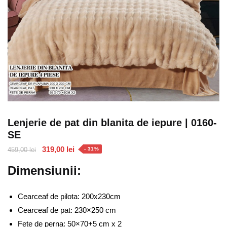
Lenjerie de pat din blanita de iepure | 0160-
SE
Prețul
Prețul
319,00
lei
459,00
lei
- 31%
inițial
curent
Dimensiunii:
a
este:
fost:
319,00 lei.
459,00 lei.
Cearceaf de pilota: 200x230cm
Cearceaf de pat: 230×250 cm
Fete de perna: 50×70+5 cm x 2