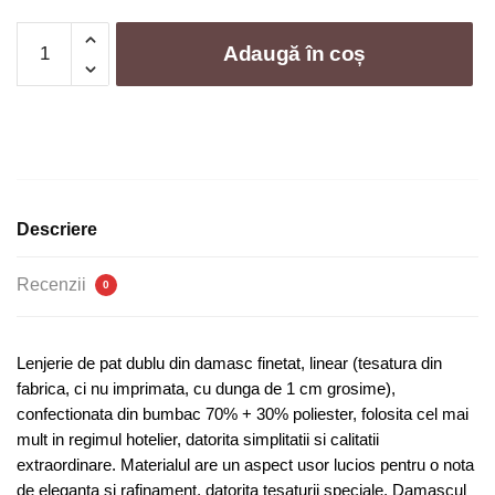
Cantitate
Adaugă în coș
Lenjerie
de
pat
damasc
o
persoana
-
Descriere
4
piese
Recenzii
0
|
0420-
J
Lenjerie de pat dublu din damasc finetat, linear (tesatura din
fabrica, ci nu imprimata, cu dunga de 1 cm grosime),
confectionata din bumbac 70% + 30% poliester, folosita cel mai
mult in regimul hotelier, datorita simplitatii si calitatii
extraordinare. Materialul are un aspect usor lucios pentru o nota
de eleganta si rafinament, datorita tesaturii speciale. Damascul