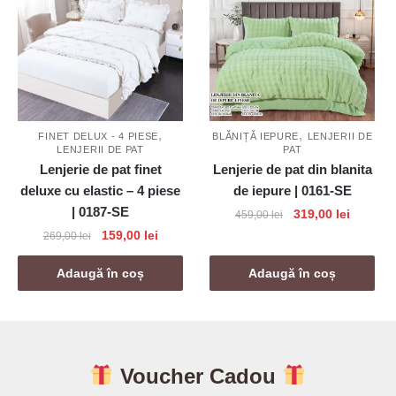
,
,
FINET DELUX - 4 PIESE
BLĂNIȚĂ IEPURE
LENJERII DE
LENJERII DE PAT
PAT
Lenjerie de pat finet
Lenjerie de pat din blanita
deluxe cu elastic – 4 piese
de iepure | 0161-SE
| 0187-SE
Prețul
Prețul
319,00
lei
459,00
lei
inițial
curent
Prețul
Prețul
159,00
lei
269,00
lei
a
este:
inițial
curent
fost:
319,00 l
a
este:
Adaugă în coș
Adaugă în coș
459,00 lei.
fost:
159,00 lei.
269,00 lei.
Voucher Cadou