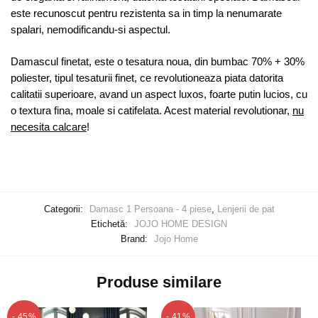
este recunoscut pentru rezistenta sa in timp la nenumarate
spalari, nemodificandu-si aspectul.
Damascul finetat, este o tesatura noua, din bumbac 70% + 30%
poliester, tipul tesaturii finet, ce revolutioneaza piata datorita
calitatii superioare, avand un aspect luxos, foarte putin lucios, cu
o textura fina, moale si catifelata. Acest material revolutionar,
nu
necesita calcare
!
Categorii:
Damasc 1 Persoana - 4 piese
,
Lenjerii de pat
Etichetă:
JOJO HOME DESIGN
Brand:
Jojo Home
Produse similare
- 45%
- 41%