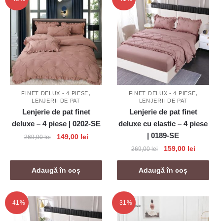
,
,
FINET DELUX - 4 PIESE
FINET DELUX - 4 PIESE
LENJERII DE PAT
LENJERII DE PAT
Lenjerie de pat finet
Lenjerie de pat finet
deluxe – 4 piese | 0202-SE
deluxe cu elastic – 4 piese
| 0189-SE
Prețul
Prețul
149,00
lei
269,00
lei
inițial
curent
Prețul
Prețul
159,00
lei
269,00
lei
a
este:
inițial
curent
fost:
149,00 lei.
a
este:
Adaugă în coș
Adaugă în coș
269,00 lei.
fost:
159,00 l
269,00 lei.
- 41%
- 31%