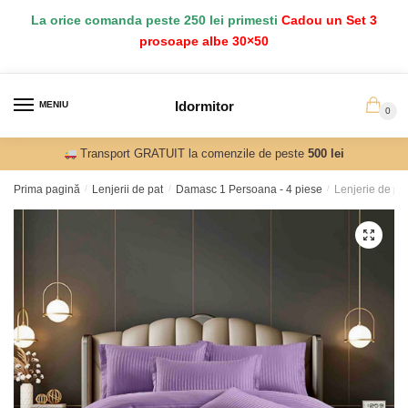
Salt
Sari
La orice comanda peste 250 lei primesti
Cadou un Set 3
la
la
prosoape albe 30×50
navigare
conținut
Idormitor
MENIU
0
Transport GRATUIT la comenzile de peste
500 lei
Prima pagină
/
Lenjerii de pat
/
Damasc 1 Persoana - 4 piese
/
Lenjerie de pa