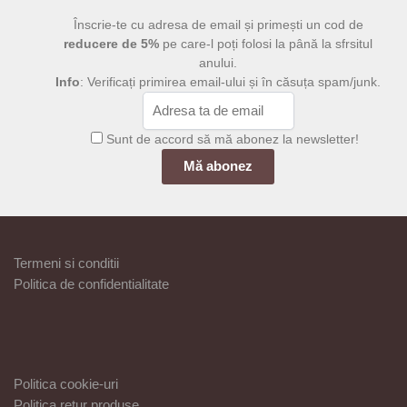
Înscrie-te cu adresa de email și primești un cod de
reducere de 5%
pe care-l poți folosi la până la sfrsitul
anului.
Info
: Verificați primirea email-ului și în căsuța spam/junk.
Sunt de accord să mă abonez la newsletter!
Termeni si conditii
Politica de confidentialitate
Politica cookie-uri
Politica retur produse