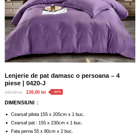
Lenjerie de pat damasc o persoana – 4
piese | 0420-J
Prețul
Prețul
139,00
lei
249,00
lei
- 44%
inițial
curent
DIMENSIUNI :
a
este:
fost:
139,00 lei.
Cearsaf pilota 155 x 205cm x 1 buc.
249,00 lei.
Cearsaf pat : 155 x 230cm x 1 buc.
Fata perna 55 x 80cm x 2 buc.