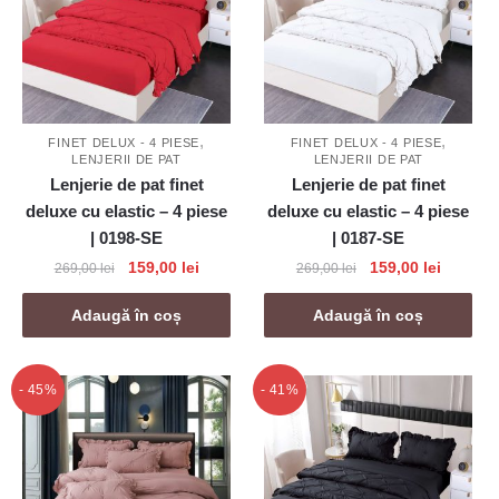
,
,
FINET DELUX - 4 PIESE
FINET DELUX - 4 PIESE
LENJERII DE PAT
LENJERII DE PAT
Lenjerie de pat finet
Lenjerie de pat finet
deluxe cu elastic – 4 piese
deluxe cu elastic – 4 piese
| 0198-SE
| 0187-SE
Prețul
Prețul
Prețul
Prețul
159,00
lei
159,00
lei
269,00
lei
269,00
lei
inițial
curent
inițial
curent
a
este:
a
este:
Adaugă în coș
Adaugă în coș
fost:
159,00 lei.
fost:
159,00 l
269,00 lei.
269,00 lei.
- 45%
- 41%