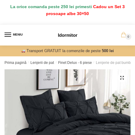
Salt
Sari
La orice comanda peste 250 lei primesti
Cadou un Set 3
la
la
prosoape albe 30×50
navigare
conținut
Idormitor
MENIU
0
Transport GRATUIT la comenzile de peste
500 lei
Prima pagină
/
Lenjerii de pat
/
Finet Delux - 6 piese
/
Lenjerie de pat bumbac 