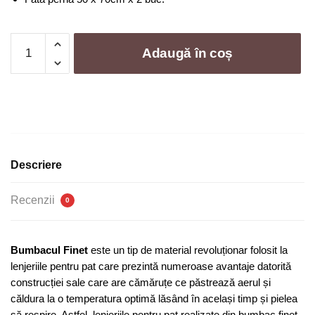
Cantitate
Adaugă în coș
Lenjerie
de
pat
bumbac
finet
delux
-
Descriere
6
piese
Recenzii
0
|
0111-
AT
Bumbacul Finet
este un tip de material revoluționar folosit la
lenjeriile pentru pat care prezintă numeroase avantaje datorită
construcției sale care are cămăruțe ce păstrează aerul și
căldura la o temperatura optimă lăsând în același timp și pielea
să respire. Astfel, lenjeriile pentru pat realizate din bumbac finet