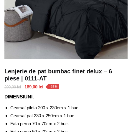
Lenjerie de pat bumbac finet delux – 6
piese | 0111-AT
Prețul
Prețul
189,00
lei
299,00
lei
- 37%
inițial
curent
DIMENSIUNI:
a
este:
fost:
189,00 lei.
Cearsaf pilota 200 x 230cm x 1 buc.
299,00 lei.
Cearsaf pat 230 x 250cm x 1 buc.
Fata perna 70 x 70cm x 2 buc.
Fata perna 50 x 70cm x 2 buc.