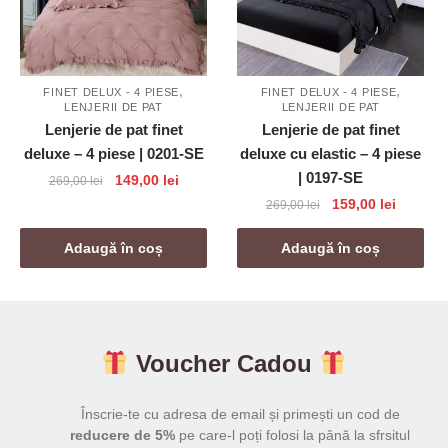
,
,
FINET DELUX - 4 PIESE
FINET DELUX - 4 PIESE
LENJERII DE PAT
LENJERII DE PAT
Lenjerie de pat finet
Lenjerie de pat finet
deluxe – 4 piese | 0201-SE
deluxe cu elastic – 4 piese
| 0197-SE
Prețul
Prețul
149,00
lei
269,00
lei
inițial
curent
Prețul
Prețul
159,00
lei
269,00
lei
a
este:
inițial
curent
fost:
149,00 lei.
a
este:
Adaugă în coș
Adaugă în coș
269,00 lei.
fost:
159,00 l
269,00 lei.
Voucher Cadou
Înscrie-te cu adresa de email și primești un cod de
reducere de 5%
pe care-l poți folosi la până la sfrsitul