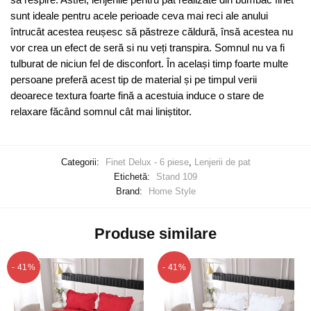
sunt ideale pentru acele perioade ceva mai reci ale anului
întrucât acestea reușesc să păstreze căldură, însă acestea nu
vor crea un efect de seră si nu veți transpira. Somnul nu va fi
tulburat de niciun fel de disconfort. În același timp foarte multe
persoane preferă acest tip de material și pe timpul verii
deoarece textura foarte fină a acestuia induce o stare de
relaxare făcând somnul cât mai liniștitor.
Categorii:
Finet Delux - 6 piese
,
Lenjerii de pat
Etichetă:
Stand 109
Brand:
Home Style
Produse similare
- 41%
- 41%